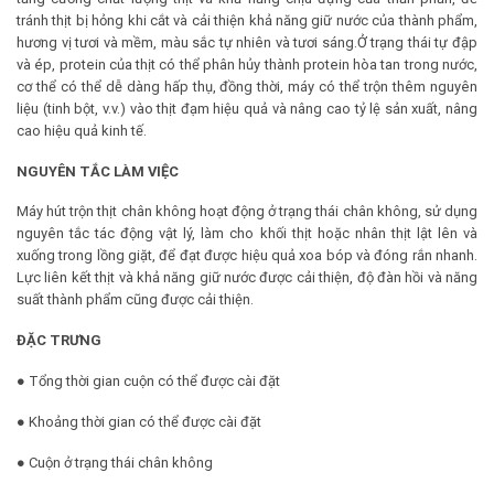
tránh thịt bị hỏng khi cắt và cải thiện khả năng giữ nước của thành phẩm,
hương vị tươi và mềm, màu sắc tự nhiên và tươi sáng.Ở trạng thái tự đập
và ép, protein của thịt có thể phân hủy thành protein hòa tan trong nước,
cơ thể có thể dễ dàng hấp thụ, đồng thời, máy có thể trộn thêm nguyên
liệu (tinh bột, v.v.) vào thịt đạm hiệu quả và nâng cao tỷ lệ sản xuất, nâng
cao hiệu quả kinh tế.
NGUYÊN TẮC LÀM VIỆC
Máy hút trộn thịt chân không hoạt động ở trạng thái chân không, sử dụng
nguyên tắc tác động vật lý, làm cho khối thịt hoặc nhân thịt lật lên và
xuống trong lồng giặt, để đạt được hiệu quả xoa bóp và đóng rắn nhanh.
Lực liên kết thịt và khả năng giữ nước được cải thiện, độ đàn hồi và năng
suất thành phẩm cũng được cải thiện.
ĐẶC TRƯNG
● Tổng thời gian cuộn có thể được cài đặt
● Khoảng thời gian có thể được cài đặt
● Cuộn ở trạng thái chân không