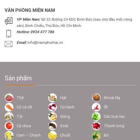
VĂN PHÒNG MIỀN NAM
VP Miền Nam:
Số 32 đường 23 KDC Bình Đức (sau chợ đầu mối nông
sản), Bình Chiểu, Thủ Đức, Hồ Chí Minh
Hotline: 0934 477 786
Email:
info@namphuthai.vn
Sản phẩm
Thịt
Hạt
Khoai tây
Củ cà rốt
Củ hành
Ớt
Tỏi
Gừng
Các loại rau
Cà chua
Xoài
Thanh long
Cam – Chanh
Chuối
Bơ