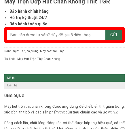
Máy Trộn Ướp Hút Chân Không Thịt TGR
Bảo hành chính hãng
Hỗ trợ kỹ thuật 24/7
Bảo hành toàn quốc
Danh mục:
Thịt, cá, trứng
,
Máy cắt thái
,
Thịt
Từ khóa:
Máy Hút Trộn Thịt Chân Không
Mô tả
Liên hệ
ỨNG DỤNG
Máy hút trộn thịt chân không được ứng dụng để chế biến thịt giăm bông,
xúc xích, thịt bò và các sản phẩm thịt cừu tiêu chuẩn cao và ức vịt, v.v.
Bằng cách lăn, chất lỏng đóng rắn có thể được hấp thụ hiệu quả, có thể
tăng cường chất lượng thịt và khả năng chịu đựng của thần phần, để