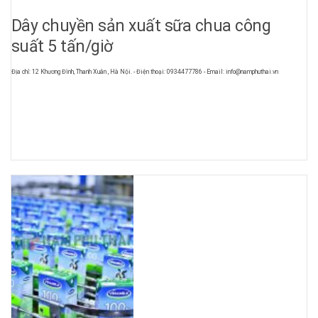
Dây chuyền sản xuất sữa chua công
suất 5 tấn/giờ
Địa chỉ: 12 Khương Đình, Thanh Xuân , Hà Nội. - Điện thoại: 0934477786 - Email: info@namphuthai.vn