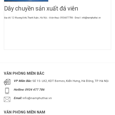
Dây chuyền sản xuất đá viên
Địa chỉ: 12 Khương Đình, Thanh Xuân , Hà Nội. - Điện thoại: 0934477786 - Email: info@namphuthai.vn
VĂN PHÒNG MIỀN BẮC
VP Miền Bắc:
Số 15- LK2, KDT Bemes, Kiến Hưng, Hà Đông, TP. Hà Nội
Hotline: 0934 477 786
Email:
info@namphuthai.vn
VĂN PHÒNG MIỀN NAM