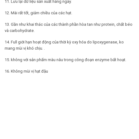
11. Lưu lại dữ liệu sản xuất hàng ngày.
12. Mài rất tốt, giảm chiều của các hạt.
13. Gần như khai thác của các thành phần hòa tan như protein, chất béo
và carbohydrate.
14. Full giới hạn hoạt động của thời kỳ oxy hóa do lipoxygenase, ko
mang mùi vị khó chịu. .
15. không với sản phẩm màu nâu trong công đoạn enzyme bất hoạt.
16. Không mùi vị hạt đậu