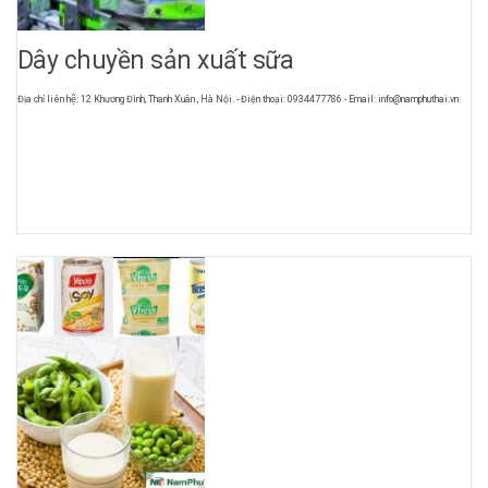
Dây chuyền sản xuất sữa
Địa chỉ liên hệ: 12 Khương Đình, Thanh Xuân , Hà Nội. - Điện thoại: 0934477786 - Email: info@namphuthai.vn