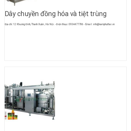
Dây chuyền đồng hóa và tiệt trùng
Địa chỉ: 12 Khương Đình, Thanh Xuân , Hà Nội. - Điện thoại: 0934477786 - Email: info@namphuthai.vn