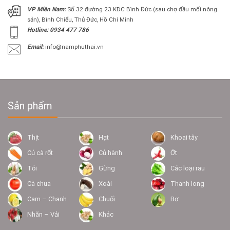
VP Miền Nam:
Số 32 đường 23 KDC Bình Đức (sau chợ đầu mối nông
sản), Bình Chiểu, Thủ Đức, Hồ Chí Minh
Hotline: 0934 477 786
Email:
info@namphuthai.vn
Sản phẩm
Thịt
Hạt
Khoai tây
Củ cà rốt
Củ hành
Ớt
Tỏi
Gừng
Các loại rau
Cà chua
Xoài
Thanh long
Cam – Chanh
Chuối
Bơ
Nhãn – Vải
Khác