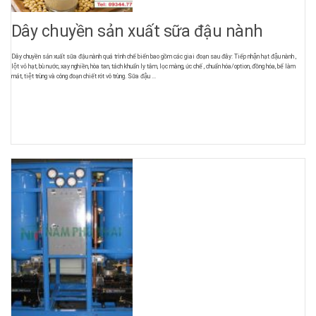
Dây chuyền sản xuất sữa đậu nành
Dây chuyền sản xuất sữa đậu nành quá trình chế biến bao gồm các giai đoạn sau đây: Tiếp nhận hạt đậu nành ,
lột vỏ hạt, bù nước, xay nghiền, hòa tan, tách khuẩn ly tâm, lọc màng, ức chế , chuẩn hóa/option, đồng hóa, bể làm
mát, tiệt trùng và công đoạn chiết rót vô trùng. Sữa đậu ...