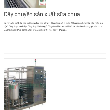
Dây chuyền sản xuất sữa chua
Dây chuyền chế biến sản xuất sữa chua bao gồm : 1.Công đoạn xử lý nước 2.Công đoạn tiếp nhận sữa hoặc mix
bột 3.Công đoạn chuẩn bị 4.Công đoạn khử trùng 5.Công đoạn lên men 6.Chiết rót sữa chua & đóng gói sữa chua
7.Công đoạn CIP vệ sinh 8.Chiller 9.Máy nén 10. Nồi hơi 11.Phòng ...