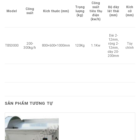
Công
Trọng
suất
Độ dày
Kích
Công
Kích thước (mm)
lượng
tiêu thụ
lát thái
Model
cỡ
suất
(kg)
điện
(mm)
(mm)
(kw/h)
Dài 2-
12mm,
200-
rộng 2-
Tùy
800×600×1000mm
120Kg
1.1Kw
TBS3000
300kg/h
12mm,
chỉnh
dày 20-
200mm
SẢN PHẨM TƯƠNG TỰ