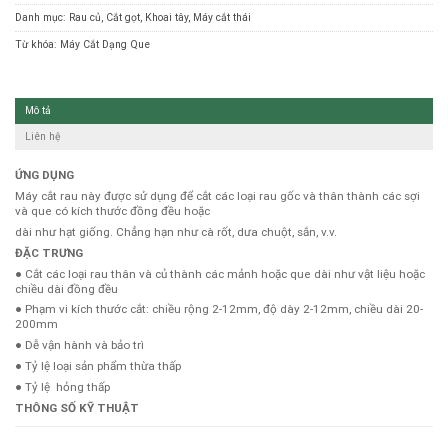
Danh mục:
Rau củ
,
Cắt gọt
,
Khoai tây
,
Máy cắt thái
Từ khóa:
Máy Cắt Dạng Que
Mô tả
Liên hệ
ỨNG DỤNG
Máy cắt rau này được sử dụng để cắt các loại rau gốc và thân thành các sợi
và que có kích thước đồng đều hoặc
dài như hạt giống. Chẳng hạn như cà rốt, dưa chuột, sắn, v.v.
ĐẶC TRƯNG
● Cắt các loại rau thân và củ thành các mảnh hoặc que dài như vật liệu hoặc
chiều dài đồng đều
● Phạm vi kích thước cắt: chiều rộng 2-12mm, độ dày 2-12mm, chiều dài 20-
200mm
● Dễ vận hành và bảo trì
● Tỷ lệ loại sản phẩm thừa thấp
● Tỷ lệ hỏng thấp
THÔNG SỐ KỸ THUẬT