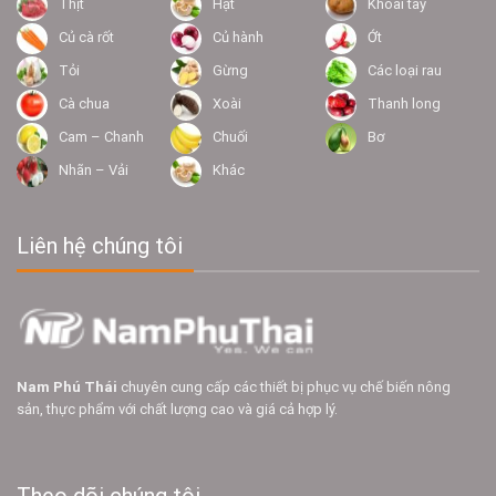
Thịt
Hạt
Khoai tây
Củ cà rốt
Củ hành
Ớt
Tỏi
Gừng
Các loại rau
Cà chua
Xoài
Thanh long
Cam – Chanh
Chuối
Bơ
Nhãn – Vải
Khác
Liên hệ chúng tôi
Nam Phú Thái
chuyên cung cấp các thiết bị phục vụ chế biến nông
sản, thực phẩm với chất lượng cao và giá cả hợp lý.
Theo dõi chúng tôi