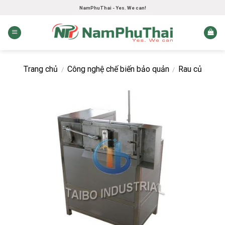
Skip
NamPhuThai - Yes. We can!
to
content
Trang chủ
Công nghệ chế biến bảo quản
Rau củ
/
/