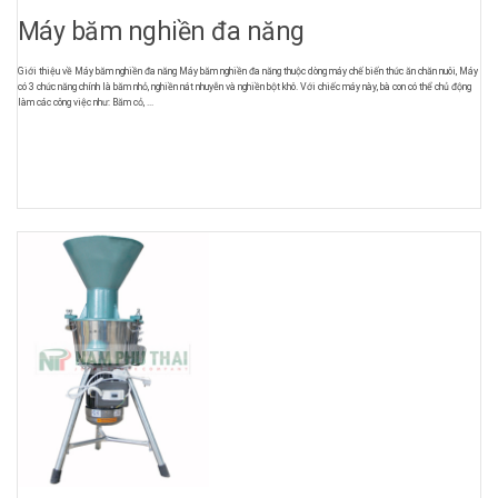
Máy băm nghiền đa năng
Giới thiệu về Máy băm nghiền đa năng Máy băm nghiền đa năng thuộc dòng máy chế biến thức ăn chăn nuôi, Máy
có 3 chức năng chính là băm nhỏ, nghiền nát nhuyễn và nghiền bột khô. Với chiếc máy này, bà con có thể chủ động
làm các công việc như: Băm cỏ, ...