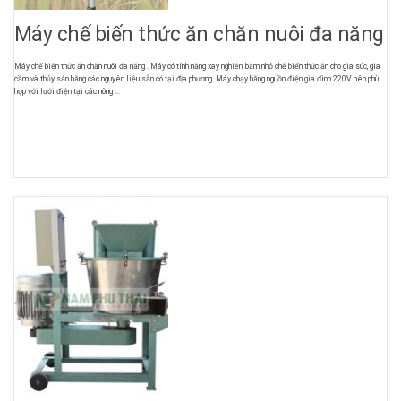
Máy chế biến thức ăn chăn nuôi đa năng
Máy chế biến thức ăn chăn nuôi đa năng . Máy có tính năng xay nghiền, băm nhỏ chế biến thức ăn cho gia súc, gia
cầm và thủy sản bằng các nguyên liệu sẵn có tại địa phương. Máy chạy bằng nguồn điện gia đình 220V nên phù
hợp với lưới điện tại các nông ...