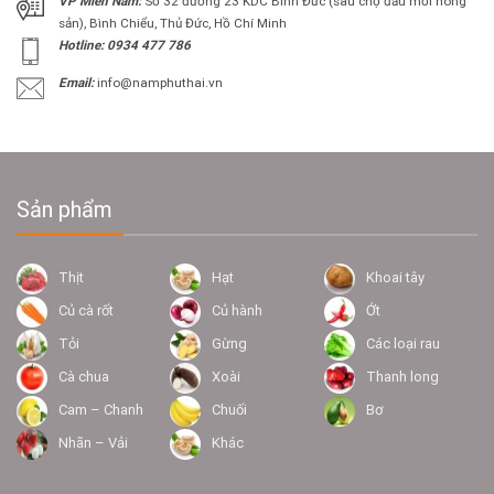
VP Miền Nam:
Số 32 đường 23 KDC Bình Đức (sau chợ đầu mối nông
sản), Bình Chiểu, Thủ Đức, Hồ Chí Minh
Hotline: 0934 477 786
Email:
info@namphuthai.vn
Sản phẩm
Thịt
Hạt
Khoai tây
Củ cà rốt
Củ hành
Ớt
Tỏi
Gừng
Các loại rau
Cà chua
Xoài
Thanh long
Cam – Chanh
Chuối
Bơ
Nhãn – Vải
Khác