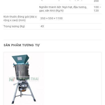
200
Nghiền thành bột: Ngô hạt, đậu tương,
100 –
gạo, sắn khô (Kg/h)
120
Kích thước đóng gói:(dài x
550 × 550 × 1100
rộng x cao) (mm)
Trọng lượng (Kg)
43
SẢN PHẨM TƯƠNG TỰ