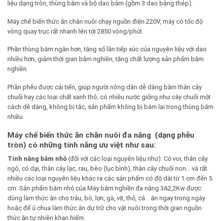
liệu dạng tròn, thùng băm và bộ dao băm (gồm 3 dao bằng thép).
Máy chế biến thức ăn chăn nuôi chạy nguồn điện 220V, máy có tốc độ
vòng quay trục rất nhanh lên tới 2850 vòng/phút.
Phần thùng băm ngắn hơn, tăng số lần tiếp xúc của nguyên liệu với dao
nhiều hơn, giảm thời gian băm nghiền, tăng chất lượng sản phẩm băm
nghiền.
Phần phễu được cải tiến, giúp người nông dân dễ dàng băm thân cây
chuối hay các loại chất xanh thô, có nhiều nước giống như cây chuối một
cách dễ dàng, không bị tắc, sản phẩm không bị bám lại trong thùng băm
nhiều.
Máy chế biến thức ăn chăn nuôi đa năng (dạng phễu
tròn) có những tính năng ưu việt như sau:
Tính năng băm nhỏ
(đối với các loại nguyên liệu như): Cỏ voi, thân cây
ngô, cỏ dại, thân cây lạc, rau, bèo (lục bình), thân cây chuối non… và rất
nhiều các loại nguyên liệu khác ra các sản phẩm có độ dài từ 1 cm đến 5
cm. Sản phẩm băm nhỏ của Máy băm nghiền đa năng 3A2,2Kw được
dùng làm thức ăn cho trâu, bò, lợn, gà, vịt, thỏ, cá… ăn ngay trong ngày
hoặc để ủ chua làm thức ăn dự trữ cho vật nuôi trong thời gian nguồn
thức ăn tự nhiên khan hiếm.