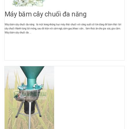
Máy băm cây chuối đa năng
Máy băm cây chuối đa năng là một trong những loại máy thái chuối với công suất cỡ lớn dùng để băm thái lát
cây chuối thành từng lát mỏng, sau đó trộn với cám ngô, cám gạo, khoai sắn… làm thức ăn cho gia súc, gia cầm.
Máy băm cây chuối đa ...