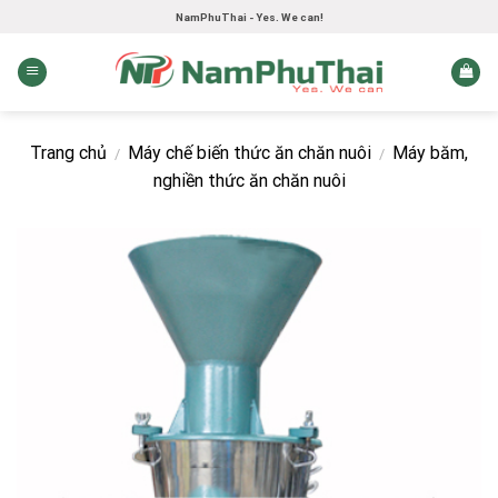
Skip
NamPhuThai - Yes. We can!
to
content
Trang chủ
Máy chế biến thức ăn chăn nuôi
Máy băm,
/
/
nghiền thức ăn chăn nuôi