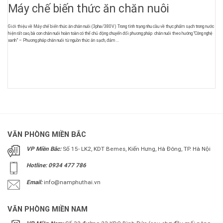
Máy chế biến thức ăn chăn nuôi
Giới thiệu về Máy chế biến thức ăn chăn nuôi (3pha/380V) Trong tình trạng nhu cầu về thực phẩm sạch trong nước
hiện rất cao, bà con chăn nuôi hoàn toàn có thể chủ động chuyển đổi phương pháp chăn nuôi theo hướng “Công nghệ
xanh” – Phương pháp chăn nuôi từ nguồn thức ăn sạch, đảm ...
VĂN PHÒNG MIỀN BẮC
VP Miền Bắc:
Số 15- LK2, KDT Bemes, Kiến Hưng, Hà Đông, TP. Hà Nội
Hotline: 0934 477 786
Email:
info@namphuthai.vn
VĂN PHÒNG MIỀN NAM