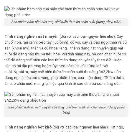
Sản phẩm băm nhỏ của máy chế biến thức ăn chăn nuôi (dạng phễu tròn)
Tính năng nghiền nát nhuyễn
(đối với các loại nguyên liệu như): Cây
chuối non, rau xanh, bèo tây (lục bình), cỏ voi, cây và bắp ngô, thân và củ
sắn (khoai mỳ), thân và củ khoai lang… thành dạng nát nhuyễn giúp vật
nuôi dễ dàng hấp thu và tiêu hóa. Với tính năng này, bà con chăn nuôi có
thể dễ dàng chế biến các loại thức ăn dạng nhuyễn tùy theo điều kiện
sẵn có tại địa phương hoặc tùy theo sở thích của từng loài vật
nuôi. Ngoài ra, máy chế biến thức ăn chăn nuôi đa năng 3A2,2Kw còn
dùng nghiền ốc bươu vàng, phụ phẩm tôm, cua… tận dụng để làm thức
ăn cho chăn nuôi mang lại hiệu quả kinh tế cao cho bà con nông dân.
Sản phẩm nghiền nát nhuyễn của máy chế biến thức ăn chăn nuôi (dạng phễu
tròn)
Tính năng nghiền bột khô
(đối với các loại nguyên liệu như): Hạt ngô,