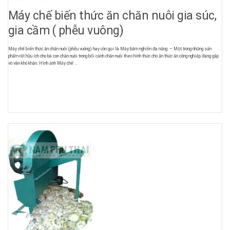
Máy chế biến thức ăn chăn nuôi gia súc,
gia cầm ( phễu vuông)
Máy chế biến thức ăn chăn nuôi (phễu vuông) hay còn gọi là Máy băm nghiền đa năng – Một trong những sản
phẩm rất hữu ích cho bà con chăn nuôi trong bối cảnh chăn nuôi theo hình thức cho ăn thức ăn công nghiệp đang gặp
vô vàn khó khăn. Hình ảnh Máy chế ...