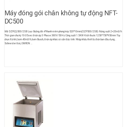
Máy đóng gói chân không tự động NFT-
DC500
Mã DZP(Q)500/2SB Loại Buồng đôi 4*thanh niêm phong kép 520*10mm(DZP500/2SB) Năng suất 2×20m3/h
Thời gian chu kỳ 10-35sec Điện áp 3 Phase 380V/50Hz Công suất 1.5KW Kích thước 1250*750*950mm Tùy
chọn Xả khí, bơm 40m3/h, bơm Busch, Điện áp khác có sẵn Đặc tính: Nhập khẩu thiết bị điện ban đầu dụng
Schneider Đức, OMRON ...