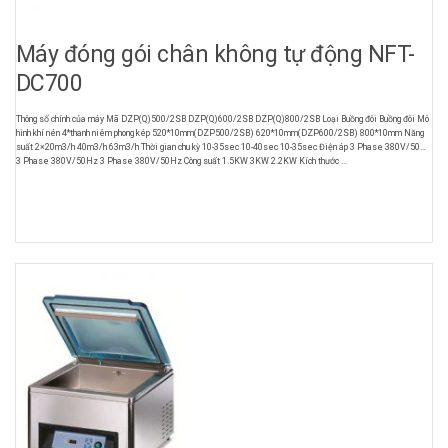
Máy đóng gói chân không tự động NFT-
DC700
Thông số chính của máy Mã DZP(Q)500/2SB DZP(Q)600/2SB DZP(Q)800/2SB Loại Buồng đôi Buồng đôi Mô
hình khí nén 4*thanh niêm phong kép 520*10mm(DZP500/2SB) 620*10mm(DZP600/2SB) 800*10mm Năng
suất 2×20m3/h 40m3/h 63m3/h Thời gian chu kỳ 10-35sec 10-40sec 10-35sec Điện áp 3 Phase 380V/50Hz
3 Phase 380V/50Hz 3 Phase 380V/50Hz Công suất 1.5KW 3KW 2.2KW Kích thước ...