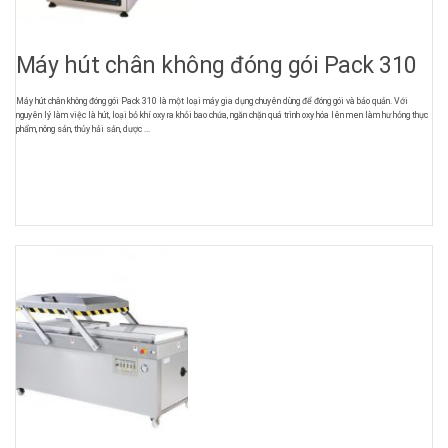
Máy hút chân không đóng gói Pack 310
Máy hút chân không đóng gói Pack 310 là một loại máy gia dụng chuyên dùng để đóng gói và bảo quản. Với
nguyên lý làm việc là hút, loại bỏ khí oxy ra khỏi bao chứa, ngăn chặn quá trình oxy hóa lên men làm hư hỏng thực
phẩm, nông sản, thủy hải sản, dược ...