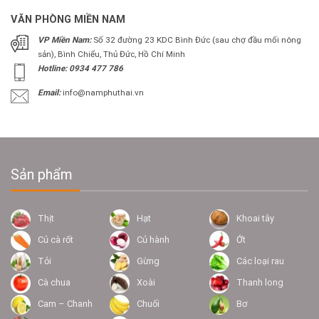
VĂN PHÒNG MIỀN NAM
VP Miền Nam:
Số 32 đường 23 KDC Bình Đức (sau chợ đầu mối nông
sản), Bình Chiểu, Thủ Đức, Hồ Chí Minh
Hotline: 0934 477 786
Email:
info@namphuthai.vn
Sản phẩm
Thịt
Hạt
Khoai tây
Củ cà rốt
Củ hành
Ớt
Tỏi
Gừng
Các loại rau
Cà chua
Xoài
Thanh long
Cam – Chanh
Chuối
Bơ