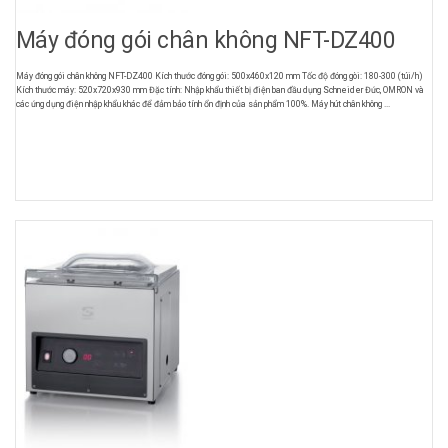
Máy đóng gói chân không NFT-DZ400
Máy đóng gói chân không NFT-DZ400 Kích thước đóng gói: 500x460x120 mm Tốc độ đóng gòi: 180-300 (túi/h)
Kích thước máy: 520x720x930 mm Đặc tính: Nhập khẩu thiết bị điện ban đầu dụng Schneider Đức, OMRON và
các ứng dụng điện nhập khẩu khác để đảm bảo tính ổn định của sản phẩm 100%. Máy hút chân không ...