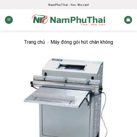
Skip
NamPhuThai - Yes. We can!
to
content
Trang chủ
Máy đóng gói hút chân không
/