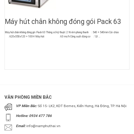
Máy hút chân không đóng gói Pack 63
Máy hút chân không đóng gói Pack 63 Thông số kỹ thuật: 2 Niêm phong thanh : 540 + 540mm Cái chảo
: 620x550x120 + 100H Máy hút : 63 mc/h Công suất động cơ : 1,8 ...
VĂN PHÒNG MIỀN BẮC
VP Miền Bắc:
Số 15- LK2, KDT Bemes, Kiến Hưng, Hà Đông, TP. Hà Nội
Hotline: 0934 477 786
Email:
info@namphuthai.vn