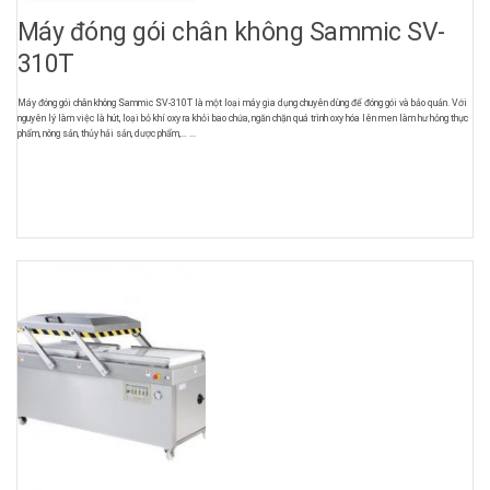
Máy đóng gói chân không Sammic SV-
310T
Máy đóng gói chân không Sammic SV-310T là một loại máy gia dụng chuyên dùng để đóng gói và bảo quản. Với
nguyên lý làm việc là hút, loại bỏ khí oxy ra khỏi bao chứa, ngăn chặn quá trình oxy hóa lên men làm hư hỏng thực
phẩm, nông sản, thủy hải sản, dược phẩm,… ...