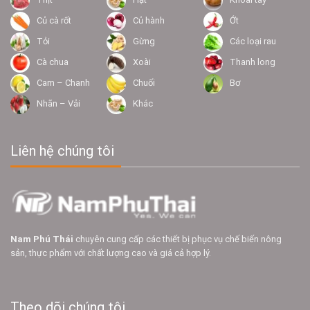
Củ cà rốt
Củ hành
Ớt
Tỏi
Gừng
Các loại rau
Cà chua
Xoài
Thanh long
Cam – Chanh
Chuối
Bơ
Nhãn – Vải
Khác
Liên hệ chúng tôi
Nam Phú Thái
chuyên cung cấp các thiết bị phục vụ chế biến nông
sản, thực phẩm với chất lượng cao và giá cả hợp lý.
Theo dõi chúng tôi