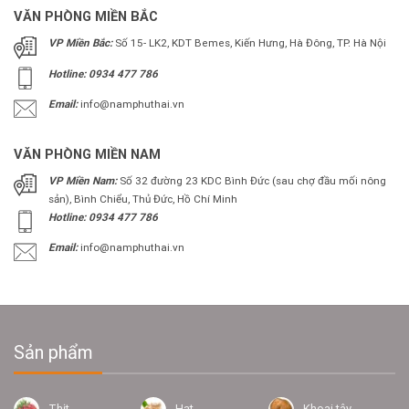
VĂN PHÒNG MIỀN BẮC
VP Miền Bắc:
Số 15- LK2, KDT Bemes, Kiến Hưng, Hà Đông, TP. Hà Nội
Hotline: 0934 477 786
Email:
info@namphuthai.vn
VĂN PHÒNG MIỀN NAM
VP Miền Nam:
Số 32 đường 23 KDC Bình Đức (sau chợ đầu mối nông
sản), Bình Chiểu, Thủ Đức, Hồ Chí Minh
Hotline: 0934 477 786
Email:
info@namphuthai.vn
Sản phẩm
Thịt
Hạt
Khoai tây