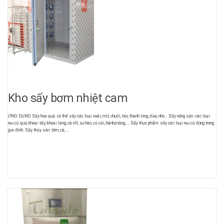
Kho sấy bơm nhiệt cam
ỨNG DỤNG Sấy hoa quả: có thể sấy các loại xoài, mít, chuối, táo, thanh long, dừa, nho… Sấy nông sản: các loại
rau củ quả, khoai tây, khoai lang, cà rốt, su hào, củ cải, hành,măng, … Sấy thực phẩm: sấy các loại rau củ dùng trong
gia đình. Sấy thủy sản: tôm, cá, ...