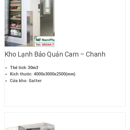
Kho Lạnh Bảo Quản Cam – Chanh
Thể tích: 30m3
Kích thước: 4000x3000x2500(mm)
Cửa kho: Gatter
Nhiệt độ bảo quản: +2 ~ +10 độ C
Dàn lạnh : Meluck
Cụm máy: Misubishi
Điện áp: 220V/1P/50Hz