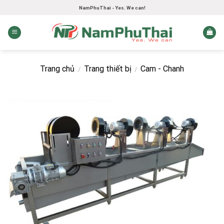
Skip
NamPhuThai - Yes. We can!
to
content
Trang chủ
Trang thiết bị
Cam - Chanh
/
/