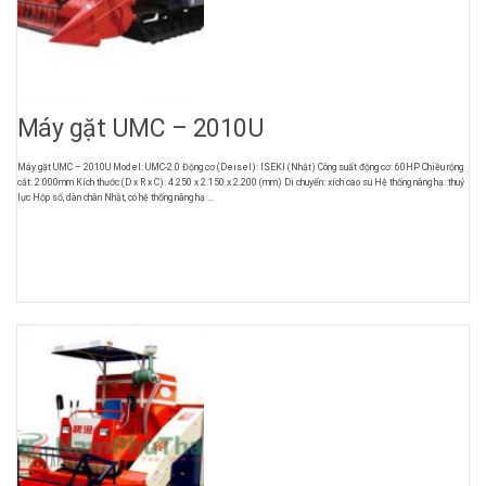
Máy gặt UMC – 2010U
Máy gặt UMC – 2010U Model: UMC-2.0 Động cơ (Deisel): ISEKI (Nhật) Công suất động cơ: 60HP Chiều rộng
cắt: 2.000mm Kích thước (D x R x C): 4.250 x 2.150 x 2.200 (mm) Di chuyển: xích cao su Hệ thống nâng hạ: thuỷ
lực Hộp số, dàn chân Nhật, có hệ thống nâng hạ ...