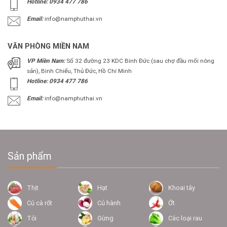
Hotline: 0934 477 786
Email:
info@namphuthai.vn
VĂN PHÒNG MIỀN NAM
VP Miền Nam:
Số 32 đường 23 KDC Bình Đức (sau chợ đầu mối nông
sản), Bình Chiểu, Thủ Đức, Hồ Chí Minh
Hotline: 0934 477 786
Email:
info@namphuthai.vn
Sản phẩm
Thịt
Hạt
Khoai tây
Củ cà rốt
Củ hành
Ớt
Tỏi
Gừng
Các loại rau