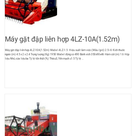
Máy gặt đập liên hợp 4LZ-10A(1.52m)
Máy gặt đập liên hợp 4LZ-10A(1.52m) Model 4LZ-1.5 Hiệu suất làm việc (Mẫu /giờ) 2.5~6 Kích thước
ngoài (m) 4.5 x 2 x 2.4 Trọng lượng (Kg) 1950 Model động cơ 490 Bánh xích 350x90x46 Hàm cắt (m) 1.6 Hộp
liệu Nhỏ, cửa liệu ba Tỷ lệ tổn thất (%) Thóc≤3, Yến mạch ≤1.5 Tỷ lệ ...