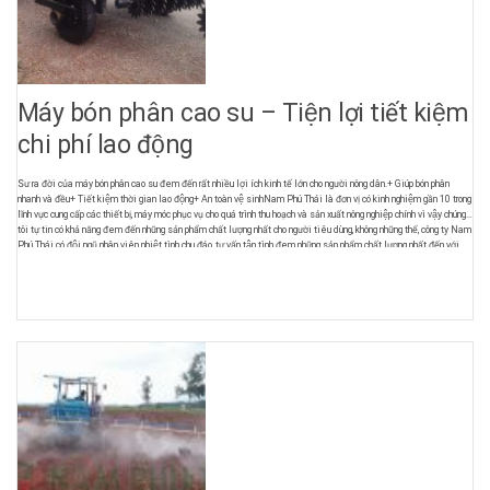
Máy bón phân cao su – Tiện lợi tiết kiệm
chi phí lao động
Sư ra đời của máy bón phân cao su đem đến rất nhiều lợi ích kinh tế lớn cho người nông dân.+ Giúp bón phân
nhanh và đều+ Tiết kiệm thời gian lao động+ An toàn vệ sinhNam Phú Thái là đơn vị có kinh nghiệm gần 10 trong
lĩnh vực cung cấp các thiết bị, máy móc phục vụ cho quá trình thu hoạch và sản xuất nông nghiệp chính vì vậy chúng
tôi tự tin có khả năng đem đến những sản phẩm chất lượng nhất cho người tiêu dùng, không những thế, công ty Nam
Phú Thái có đội ngũ nhân viên nhiệt tình chu đáo, tư vấn tận tình đem những sản phẩm chất lượng nhất đến với
người tiêu dùng.