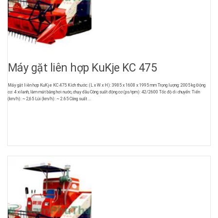
Máy gặt liên hợp KuKje KC 475
Máy gặt liên hợp KuKje KC 475 Kích thước: (L x W x H): 3985 x 1608 x 1995 mm Trọng lượng: 2005 kg Động
cơ: 4 xilanh, làm mát bằng hơi nước, chạy dầu Công suất động cơ (ps/rpm): 42/2600 Tốc độ di chuyển: Tiến
(km/h): ~ 2,65 Lùi (km/h): ~ 2.65 Công suất ...