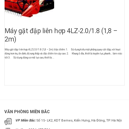
Máy gặt đập liên hợp 4LZ-2.0/1.8 (1,8 –
2m)
Máy gặt đập liên hợp 4LZ-2.0/1.8 (1,8 – 2m) Đặc điểm: 1. Sử dụng kiểu mặt phẳng quay cắt đập, với hoạt
động trơn tru, ổn định, độ rung thấp và đặc điểm tin cậy cao. 2. Khung ỗ đĩa, thiết bị truyền lực, phanh… làm việc
tốt 3. Sử dụng động cơ mã lực cao, thiết bị ...
VĂN PHÒNG MIỀN BẮC
VP Miền Bắc:
Số 15- LK2, KDT Bemes, Kiến Hưng, Hà Đông, TP. Hà Nội