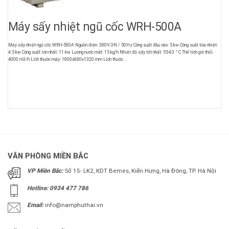
Máy sấy nhiệt ngũ cốc WRH-500A
Máy sấy nhiệt ngũ cốc WRH-500A Nguồn điện: 380V-3N / 50Hz Công suất đầu vào: 5 kw Công suất tỏa nhiệt:
4.5 kw Công suất lớn nhất: 11 kw Lượng nước mất: 15 kg/h Nhiệt độ sấy tốt nhất: 55-63 ° C Thể tích gió thổi:
4000 m3/h Lích thước máy: 1800x680x1320 mm Lích thước ...
VĂN PHÒNG MIỀN BẮC
VP Miền Bắc:
Số 15- LK2, KDT Bemes, Kiến Hưng, Hà Đông, TP. Hà Nội
Hotline: 0934 477 786
Email:
info@namphuthai.vn