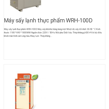
Máy sấy lạnh thực phẩm WRH-100D
Máy sấy lạnh thực phẩm WRH-100D Máy sấy khô khử trùng trong một Nhiệt độ sấy tốt nhất: 30-50 ° C Kích
thước: 1180 * 690 * 1800MM Nguồn điện: 220V / 50Hz Một pha Chất liệu: Thép không gỉ 430 # Với bộ điều
khiển màn hình cảm ứng màu Khay lưới: Thép không ...