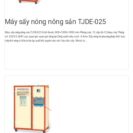
Máy sấy nóng nông sản TJDE-025
Máy sấy nóng nông sản TJDE-025 Kích thước: 800×1000×1800 mm Phòng sấy: 12 cấp độ-12 khay sấy Thông
số: 220V, 0.2kW Loại quạt gió: quạt gió tăng áp Công suất máy sưởi: 4.4 kw Sấy nóng là phương pháp thổi trực
tiếp khí nóng ở điều kiện áp suất khí quyển vào vật liệu cần sấy. Nhiệt từ ...