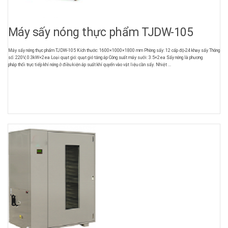
Máy sấy nóng thực phẩm TJDW-105
Máy sấy nóng thực phẩm TJDW-105 Kích thước: 1600×1000×1800 mm Phòng sấy: 12 cấp độ-24 khay sấy Thông
số: 220V, 0.3kW×2ea Loại quạt gió: quạt gió tăng áp Công suất máy sưởi: 3.5×2ea Sấy nóng là phương
pháp thổi trực tiếp khí nóng ở điều kiện áp suất khí quyển vào vật liệu cần sấy. Nhiệt ...