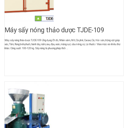
Máy sấy nóng thảo dược TJDE-109
Máy sấy nóng thảo dược TJDE-109 Ứng dụng Ớt đỏ, Nhân sâm, Mít, Cà phê, Cacao, Cá, Hải sản, Động vật giáp
xác, Tôm, Rong biển,chuối, hành tây, nấm, rau, đậu, xoài, măng cụt, sầu riêng, củ, Lá thuốc / thảo mộc và nhiều thứ
khác. Công suất: 100-120 kg. Sấy nóng là phương pháp thổi ...