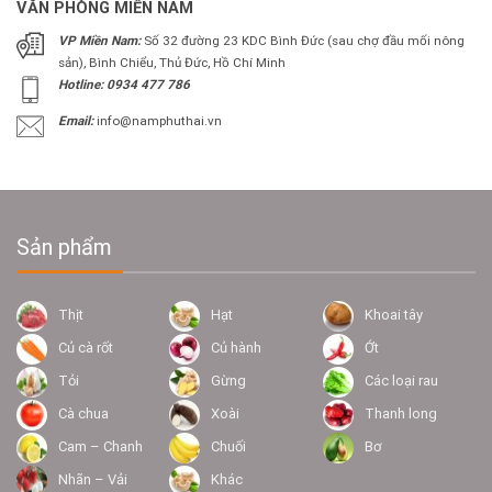
VĂN PHÒNG MIỀN NAM
VP Miền Nam:
Số 32 đường 23 KDC Bình Đức (sau chợ đầu mối nông
sản), Bình Chiểu, Thủ Đức, Hồ Chí Minh
Hotline: 0934 477 786
Email:
info@namphuthai.vn
Sản phẩm
Thịt
Hạt
Khoai tây
Củ cà rốt
Củ hành
Ớt
Tỏi
Gừng
Các loại rau
Cà chua
Xoài
Thanh long
Cam – Chanh
Chuối
Bơ
Nhãn – Vải
Khác