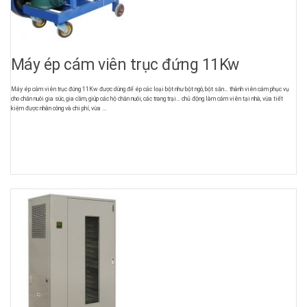
Máy ép cám viên trục đứng 11Kw
Máy ép cám viên trục đứng 11Kw được dùng để ép các loại bột như bột ngô, bột sắn… thành viên cám phục vụ
cho chăn nuôi gia súc, gia cầm, giúp các hộ chăn nuôi, các trang trại… chủ động làm cám viên tại nhà, vừa tiết
kiệm được nhân công và chi phí, vừa ...