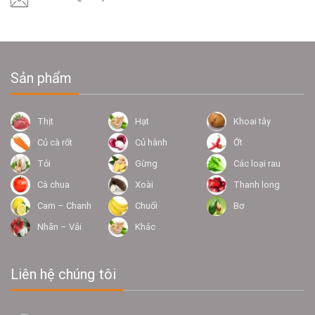
Sản phẩm
Thịt
Hạt
Khoai tây
Củ cà rốt
Củ hành
Ớt
Tỏi
Gừng
Các loại rau
Cà chua
Xoài
Thanh long
Cam – Chanh
Chuối
Bơ
Nhãn – Vải
Khác
Liên hệ chúng tôi