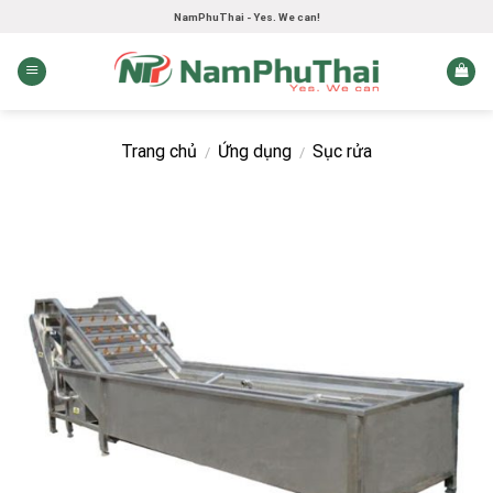
Skip
NamPhuThai - Yes. We can!
to
content
Trang chủ
Ứng dụng
Sục rửa
/
/