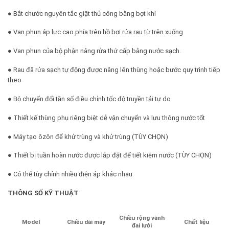
● Bắt chước nguyên tắc giặt thủ công bằng bọt khí
● Van phun áp lực cao phía trên hồ bơi rửa rau từ trên xuống
● Van phun của bộ phận nâng rửa thứ cấp bằng nước sạch.
● Rau đã rửa sạch tự động được nâng lên thùng hoặc bước quy trình tiếp
theo
● Bộ chuyển đổi tần số điều chỉnh tốc độ truyền tải tự do
● Thiết kế thùng phụ riêng biệt dễ vận chuyển và lưu thông nước tốt
● Máy tạo ôzôn để khử trùng và khử trùng (TÙY CHỌN)
● Thiết bị tuần hoàn nước được lắp đặt để tiết kiệm nước (TÙY CHỌN)
● Có thể tùy chỉnh nhiều điện áp khác nhau
THÔNG SỐ KỸ THUẬT
Chiều rộng vành
Model
Chất liệu
Chiều dài máy
đai lưới