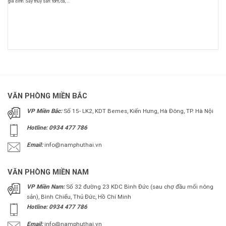
gia đình. Sấy thủy sản: tôm, cá, ...
VĂN PHÒNG MIỀN BẮC
VP Miền Bắc:
Số 15- LK2, KDT Bemes, Kiến Hưng, Hà Đông, TP. Hà Nội
Hotline: 0934 477 786
Email:
info@namphuthai.vn
VĂN PHÒNG MIỀN NAM
VP Miền Nam:
Số 32 đường 23 KDC Bình Đức (sau chợ đầu mối nông
sản), Bình Chiểu, Thủ Đức, Hồ Chí Minh
Hotline: 0934 477 786
Email:
info@namphuthai.vn