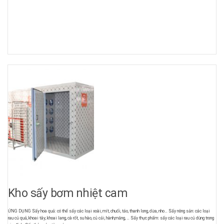
Kho sấy bơm nhiệt cam
ỨNG DỤNG Sấy hoa quả: có thể sấy các loại xoài, mít, chuối, táo, thanh long, dừa, nho… Sấy nông sản: các loại
rau củ quả, khoai tây, khoai lang, cà rốt, su hào, củ cải, hành,măng, … Sấy thực phẩm: sấy các loại rau củ dùng trong