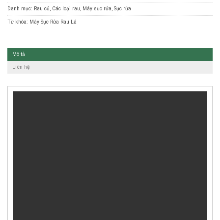
Danh mục:
Rau củ
,
Các loại rau
,
Máy sục rửa
,
Sục rửa
Từ khóa:
Máy Sục Rửa Rau Lá
Mô tả
Liên hệ