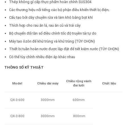
Thép không gỉ cấp thực phẩm hoàn chỉnh SUS304
Các thương hiệu nổi tiếng các bộ phận điều khiển thiết bị điện;
Cấu tạo bởi dây chuyền rửa và làm khô bằng bọt khí
Thích hợp cho rau ăn lá, rau ăn củ và trái cây
Bộ chuyển đổi tần số điều chỉnh tốc độ truyền tải tự do
Máy tạo ôzôn để khử trùng và khử trùng (TÙY CHỌN)
Thiết bị tuần hoàn nước được lắp đặt để tiết kiệm nước (TÙY CHỌN)
Có thể tùy chỉnh nhiều điện áp khác nhau
THÔNG SỐ KỸ THUẬT
Chiều rộng vành
Model
Chất liệu
Chiều dài máy
đai lưới
QX-3-600
600mm
3000mm
QX-3-800
800mm
3000mm