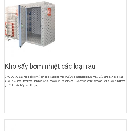
Kho sấy bơm nhiệt các loại rau
ỨNG DỤNG Sấy hoa quả: có thể sấy các loại xoài, mít, chuối, táo, thanh long, dừa, nho… Sấy nông sản: các loại
rau củ quả, khoai tây, khoai lang, cà rốt, su hào, củ cải, hành,măng, … Sấy thực phẩm: sấy các loại rau củ dùng trong
gia đình. Sấy thủy sản: tôm, cá, ...