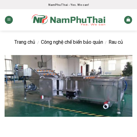
Skip
NamPhuThai - Yes. We can!
to
content
Trang chủ
Công nghệ chế biến bảo quản
Rau củ
/
/