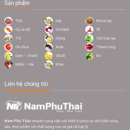
Sản phẩm
Thịt
Hạt
Khoai tây
Củ cà rốt
Củ hành
Ớt
Tỏi
Gừng
Các loại rau
Cà chua
Xoài
Thanh long
Cam – Chanh
Chuối
Bơ
Nhãn – Vải
Khác
Liên hệ chúng tôi
Nam Phú Thái
chuyên cung cấp các thiết bị phục vụ chế biến nông
sản, thực phẩm với chất lượng cao và giá cả hợp lý.