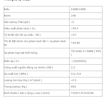
Kiểu
6SXM-240B
Kênh
240
Sản lượng (Tấn/giờ )
<2
Hiệu suất phân tách ( % )
>99.9
Tỷ lệ lẫn lộn tối ưu (xấu : tốt )
>4:1
Thi ết đặt kênh cho phân tách lần 1 và phân tách
160:80
lại
Tối thiểu 0.15MM ( 90%
Sự phân loại hạt thối hỏng
)
Điện áp ( V )
~220(50Hz)
Công suất nguồn động cơ chính ( KW )
2.2
Áp suất hơi ( MPa )
0.6~0.8
Lượng hơi tiêu thụ ( m³/phút )
<2.5
Trọng lượng ( Kg )
850
Kích thước ( dài x rộng x cao ) (mm)
1920×1410×2040