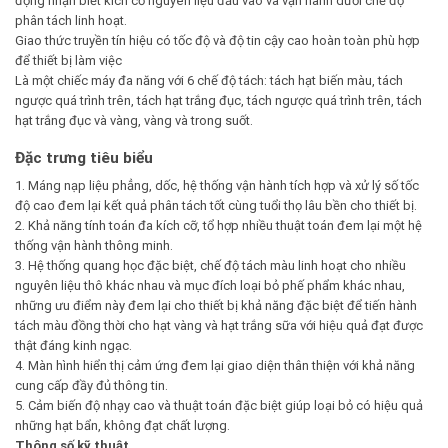
động nhận biết kích cỡ nguyên liệu đầu vào và vận hành dưới chế độ
phân tách linh hoạt.
Giao thức truyền tín hiệu có tốc độ và độ tin cậy cao hoàn toàn phù hợp
để thiết bị làm việc
Là một chiếc máy đa năng với 6 chế độ tách: tách hạt biến màu, tách
ngược quá trình trên, tách hạt trắng đục, tách ngược quá trình trên, tách
hạt trắng đục và vàng, vàng và trong suốt.
Đặc trưng tiêu biểu
1. Máng nạp liệu phẳng, dốc, hệ thống vận hành tích hợp và xử lý số tốc
độ cao đem lại kết quả phân tách tốt cùng tuổi thọ lâu bền cho thiết bị.
2. Khả năng tính toán đa kích cỡ, tổ hợp nhiều thuật toán đem lại một hệ
thống vận hành thông minh.
3. Hệ thống quang học đặc biệt, chế độ tách màu linh hoạt cho nhiều
nguyên liệu thô khác nhau và mục đích loại bỏ phế phẩm khác nhau,
những ưu điểm này đem lại cho thiết bị khả năng đặc biệt để tiến hành
tách màu đồng thời cho hạt vàng và hạt trắng sữa với hiệu quả đạt được
thật đáng kinh ngạc.
4. Màn hình hiển thị cảm ứng đem lại giao diện thân thiện với khả năng
cung cấp đầy đủ thông tin.
5. Cảm biến độ nhạy cao và thuật toán đặc biệt giúp loại bỏ có hiệu quả
những hạt bẩn, không đạt chất lượng.
Thông số kỹ thuật