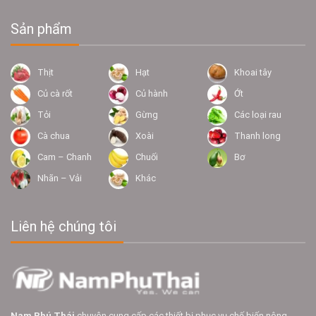
Sản phẩm
Thịt
Hạt
Khoai tây
Củ cà rốt
Củ hành
Ớt
Tỏi
Gừng
Các loại rau
Cà chua
Xoài
Thanh long
Cam – Chanh
Chuối
Bơ
Nhãn – Vải
Khác
Liên hệ chúng tôi
Nam Phú Thái
chuyên cung cấp các thiết bị phục vụ chế biến nông