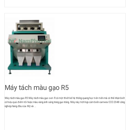
Máy tách màu gạo R5
Máy tách màu gạo R5 Máy tách màu gạo seri R có một thiết kế hệ thống quang học tiên tiến mà có thể nhận biết
có hiệu quả điểm tối hoặc màu vàng ánh sáng trong gạo trắng. Máy này tích hợp cảm biến camera CCD 2048 công
nghiệp hàng đầu của Mỹ và ...