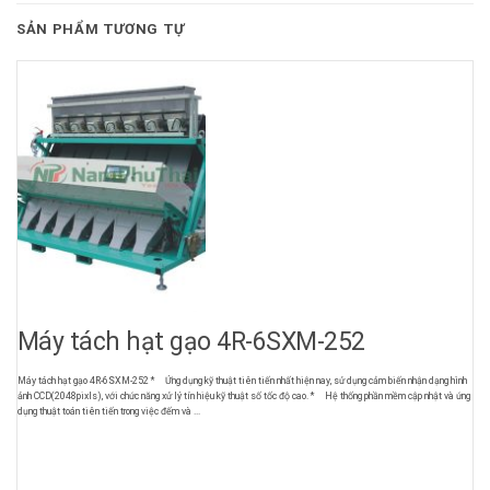
SẢN PHẨM TƯƠNG TỰ
Máy tách hạt gạo 4R-6SXM-252
Máy tách hạt gạo 4R-6SXM-252 * Ứng dụng kỹ thuật tiên tiến nhất hiện nay, sử dụng cảm biến nhận dạng hình
ảnh CCD(2048pixls), với chức năng xử lý tín hiệu kỹ thuật số tốc độ cao. * Hệ thống phần mềm cập nhật và ứng
dụng thuật toán tiên tiến trong việc đếm và ...