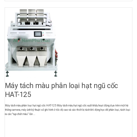
Máy tách màu phân loại hạt ngũ cốc
HAT-125
Máy tách màu phân loại hạt ngũ cốc HAT-125 Máy tách màu hạt ngũ cốc xuất khẩu hoạt động dựa trên một hệ
thống camera, máy ảnh kỹ thuật số ghi hình ở tốc độ cao và các thiết bị tách khí động học để phân loại, tách loại
ra các “tạp chất màu” lẫn ...