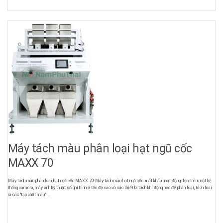
Máy tách màu phân loại hạt ngũ cốc
MAXX 70
Máy tách màu phân loại hạt ngũ cốc MAXX 70 Máy tách màu hạt ngũ cốc xuất khẩu hoạt động dựa trên một hệ
thống camera, máy ảnh kỹ thuật số ghi hình ở tốc độ cao và các thiết bị tách khí động học để phân loại, tách loại
ra các “tạp chất màu” ...