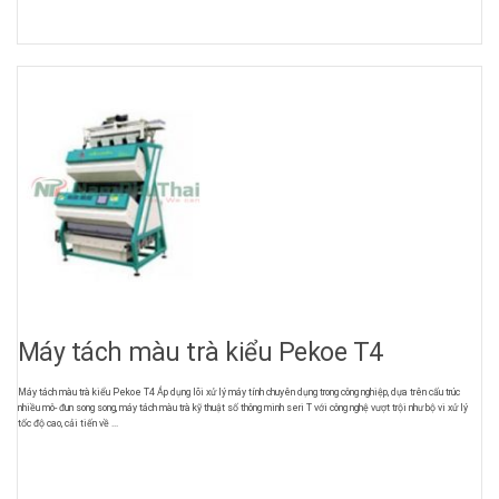
Máy tách màu trà kiểu Pekoe T4
Máy tách màu trà kiểu Pekoe T4 Áp dụng lõi xử lý máy tính chuyên dụng trong công nghiệp, dựa trên cấu trúc
nhiều mô- đun song song, máy tách màu trà kỹ thuật số thông minh seri T với công nghệ vượt trội như bộ vi xử lý
tốc độ cao, cải tiến về ...