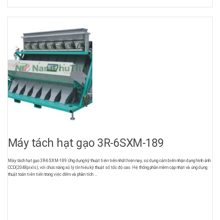
Máy tách hạt gạo 3R-6SXM-189
Máy tách hạt gạo 3R-6SXM-189 Ứng dụng kỹ thuật tiên tiến nhất hiện nay, sử dụng cảm biến nhận dạng hình ảnh
CCD(2048pixls), với chức năng xử lý tín hiệu kỹ thuật số tốc độ cao. Hệ thống phần mềm cập nhật và ứng dụng
thuật toán tiên tiến trong việc đếm và phân tích ...