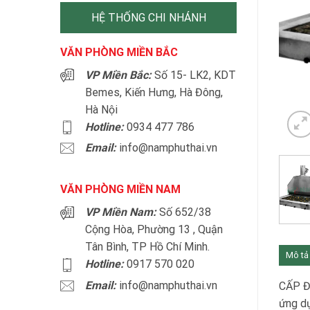
HỆ THỐNG CHI NHÁNH
VĂN PHÒNG MIỀN BẮC
VP Miền Bắc:
Số 15- LK2, KDT
Bemes, Kiến Hưng, Hà Đông,
Hà Nội
Hotline:
0934 477 786
Email:
info@namphuthai.vn
VĂN PHÒNG MIỀN NAM
VP Miền Nam:
Số 652/38
Cộng Hòa, Phường 13 , Quận
Tân Bình, TP Hồ Chí Minh.
Mô tả
Hotline:
0917 570 020
Email:
info@namphuthai.vn
CẤP Đ
ứng dụ