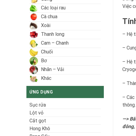
Việc c
Các loại rau
Cà chua
Tín
Xoài
– Hệ t
Thanh long
Cam – Chanh
– Cung
Chuối
Bơ
– Hệ t
Cryog
Nhãn – Vải
Khác
– Thàn
ỨNG DỤNG
– Các 
thông.
Sục rửa
Lột vỏ
—> Băn
Cắt gọt
đông, 
Hong Khô