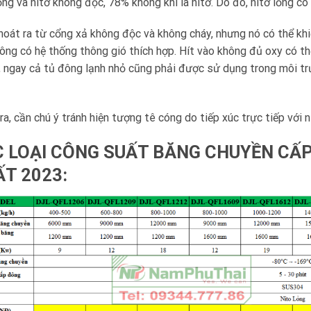
ỏng và nitơ không độc, 78% không khí là nitơ. Do đó, nitơ lỏng có
hoát ra từ cổng xả không độc và không cháy, nhưng nó có thể kh
ông có hệ thống thông gió thích hợp. Hít vào không đủ oxy có th
 ngay cả tủ đông lạnh nhỏ cũng phải được sử dụng trong môi tr
ra, cần chú ý tránh hiện tượng tê cóng do tiếp xúc trực tiếp với 
 LOẠI CÔNG SUẤT BĂNG CHUYỀN CẤP
T 2023: