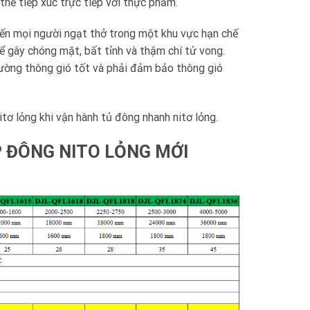
 thể tiếp xúc trực tiếp với thực phẩm.
iến mọi người ngạt thở trong một khu vực hạn chế
ể gây chóng mặt, bất tỉnh và thậm chí tử vong.
ường thông gió tốt và phải đảm bảo thông gió
nitơ lỏng khi vận hành tủ đông nhanh nitơ lỏng.
 ĐÔNG NITO LỎNG MỚI