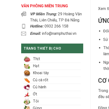
VĂN PHÒNG MIỀN TRUNG
Xem t
VP Miền Trung:
29 Hoàng Văn
ỨNG
Thái, Liên Chiểu, TP Đà Nẵng.
Hotline:
0932 266 158
Đối
Email:
info@namphuthai.vn
Sử 
Thờ
TRANG THIẾT BỊ CHO
làm
Thịt
Ngo
Hạt
thờ
Khoai tây
CƠ 
Củ cà rốt
Củ hành
Trong 
Ớt
đều sẽ
Tỏi
Đồng t
Gừng