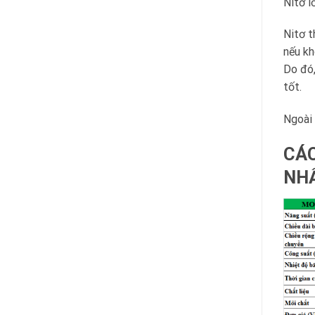
Nitơ l
Nitơ t
nếu kh
Do đó,
tốt.
Ngoài 
CÁC
NHẤ