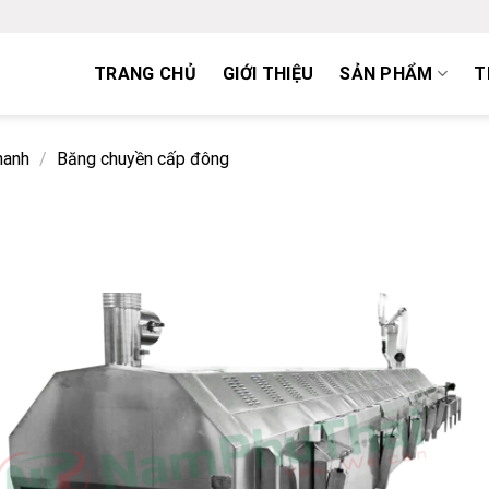
TRANG CHỦ
GIỚI THIỆU
SẢN PHẨM
T
hanh
/
Băng chuyền cấp đông