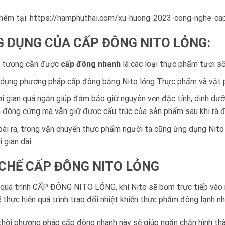
hêm tại:
https://namphuthai.com/xu-huong-2023-cong-nghe-cap
 DỤNG CỦA CẤP ĐÔNG NITO LỎNG:
 tượng cần được
cấp đông nhanh
là các loại thực phẩm tươi s
dụng phương pháp cấp đông bằng Nito lỏng Thực phẩm và vật p
i gian quá ngắn giúp đảm bảo giữ nguyên vẹn đặc tính, dinh dư
 đông cứng mà vẫn giữ được cấu trúc của sản phẩm sau khi rã 
ài ra, trong vận chuyển thực phẩm người ta cũng ứng dụng Nito
i gian dài.
CHẾ CẤP ĐÔNG NITO LỎNG
quá trình CẤP ĐÔNG NITO LỎNG, khí Nito sẽ bơm trực tiếp vào m
 thực hiện quá trình trao đổi nhiệt khiến thực phẩm đông lạnh nh
hời phương pháp cấp đông nhanh này sẽ giúp ngăn chặn hình thà