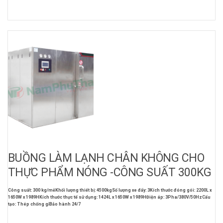
BUỒNG LÀM LẠNH CHÂN KHÔNG CHO
THỰC PHẨM NÓNG -CÔNG SUẤT 300KG
Công suất: 300 kg/mẻ
Khối lượng thiết bị: 4500kg
Số lượng xe đẩy: 3
Kích thước đóng gói: 2200L x
1650W x 1989H
Kích thước thực tế sử dụng: 1424L x 1650W x 1989H
Điện áp: 3Pha/380V/50Hz
Cấu
tạo: Thép chống gỉ
Bảo hành 24/7