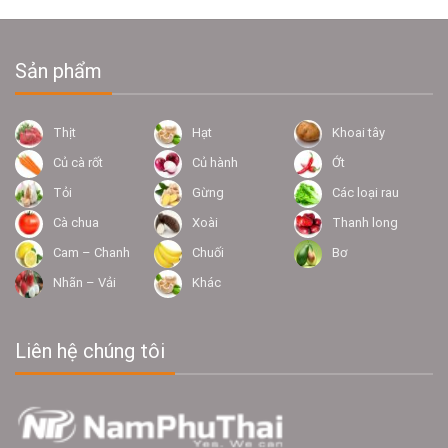
Sản phẩm
Thịt
Hạt
Khoai tây
Củ cà rốt
Củ hành
Ớt
Tỏi
Gừng
Các loại rau
Cà chua
Xoài
Thanh long
Cam – Chanh
Chuối
Bơ
Nhãn – Vải
Khác
Liên hệ chúng tôi