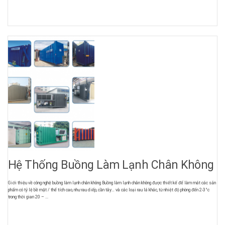
Hệ Thống Buồng Làm Lạnh Chân Không
Giới thiệu về công nghệ buồng làm lạnh chân không Buồng làm lạnh chân không được thiết kế để làm mát các sản
phẩm có tỷ lệ bề mặt / thể tích cao, như rau diếp, cần tây… và các loại rau lá khác, từ nhiệt độ phòng đến 2-3°c
trong thời gian 20 – ...