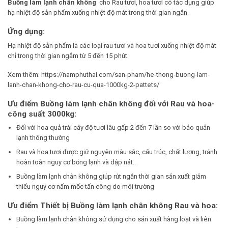
Buồng làm lạnh chân không
cho Rau tươi, hoa tươi có tác dụng giúp
hạ nhiệt độ sản phẩm xuống nhiệt độ mát trong thời gian ngắn.
Ứng dụng:
Hạ nhiệt độ sản phẩm là các loại rau tươi và hoa tươi xuống nhiệt độ mát
chỉ trong thời gian ngắm từ 5 đến 15 phút.
Xem thêm:
https://namphuthai.com/san-pham/he-thong-buong-lam-
lanh-chan-khong-cho-rau-cu-qua-1000kg-2-pattets/
Ưu điểm Buồng làm lạnh chân không đối với Rau và hoa-
công suất 3000kg:
Đối với hoa quả trái cây độ tươi lâu gấp 2 đến 7 lần so với bảo quản
lạnh thông thường
Rau và hoa tươi được giữ nguyên màu sắc, cấu trúc, chất lượng, tránh
hoàn toàn nguy cơ bỏng lạnh và dập nát..
Buồng làm lạnh chân không giúp rút ngắn thời gian sản xuất giảm
thiểu nguy cơ nấm mốc tấn công do môi trường
Ưu điểm Thiết bị Buồng làm lạnh chân không Rau và hoa:
Buồng làm lạnh chân không sử dụng cho sản xuất hàng loạt và liên