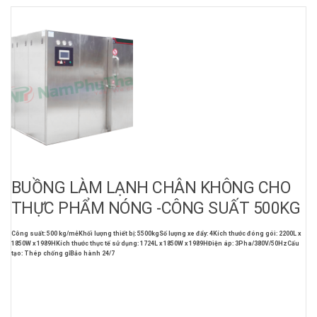
BUỒNG LÀM LẠNH CHÂN KHÔNG CHO
THỰC PHẨM NÓNG -CÔNG SUẤT 500KG
Công suất: 500 kg/mẻ
Khối lượng thiết bị: 5500kg
Số lượng xe đẩy: 4
Kích thước đóng gói: 2200L x
1850W x 1989H
Kích thước thực tế sử dụng: 1724L x 1850W x 1989H
Điện áp: 3Pha/380V/50Hz
Cấu
tạo: Thép chống gỉ
Bảo hành 24/7