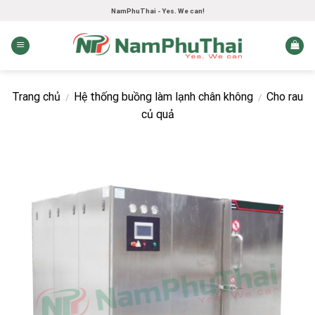
Skip
NamPhuThai - Yes. We can!
to
content
Trang chủ
Hệ thống buồng làm lạnh chân không
Cho rau
/
/
củ quả