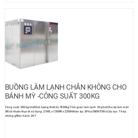
BUỒNG LÀM LẠNH CHÂN KHÔNG CHO
BÁNH MỲ -CÔNG SUẤT 300KG
Công suất: 300 kg/mẻ
Khối lượng thiết bị: 3500kg
Thời gian làm lạnh: 20 phút
Chu kỳ làm mát:
3
Kích thước thực tế sử dụng: 2700L x 1300W x 2200H
Điện áp: 3Pha/380V/50Hz
Cấu tạo: Thép
chống gỉ
Bảo hành 24/7