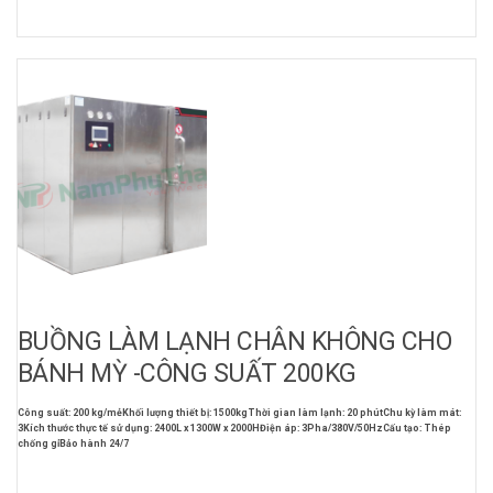
BUỒNG LÀM LẠNH CHÂN KHÔNG CHO
BÁNH MỲ -CÔNG SUẤT 200KG
Công suất: 200 kg/mẻ
Khối lượng thiết bị: 1500kg
Thời gian làm lạnh: 20 phút
Chu kỳ làm mát:
3
Kích thước thực tế sử dụng: 2400L x 1300W x 2000H
Điện áp: 3Pha/380V/50Hz
Cấu tạo: Thép
chống gỉ
Bảo hành 24/7