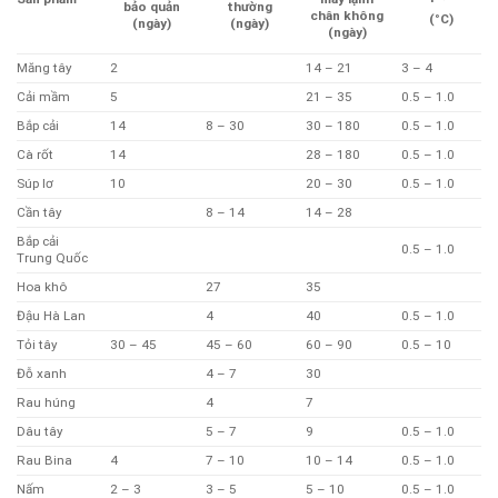
bảo
quản
thường
chân
không
(
°
C)
(
ngày
)
(
ngày
)
(
ngày
)
Măng tây
2
14 – 21
3 – 4
Cải mầm
5
21 – 35
0.5 – 1.0
Bắp cải
14
8 – 30
30 – 180
0.5 – 1.0
Cà rốt
14
28 – 180
0.5 – 1.0
Súp lơ
10
20 – 30
0.5 – 1.0
Cần tây
8 – 14
14 – 28
Bắp cải
0.5 – 1.0
Trung Quốc
Hoa khô
27
35
Đậu Hà Lan
4
40
0.5 – 1.0
Tỏi tây
30 – 45
45 – 60
60 – 90
0.5 – 10
Đỗ xanh
4 – 7
30
Rau húng
4
7
Dâu tây
5 – 7
9
0.5 – 1.0
Rau Bina
4
7 – 10
10 – 14
0.5 – 1.0
Nấm
2 – 3
3 – 5
5 – 10
0.5 – 1.0