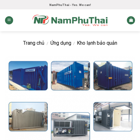
Skip
NamPhuThai - Yes. We can!
to
content
Trang chủ
Ứng dụng
Kho lạnh bảo quản
/
/