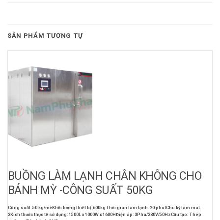
SẢN PHẨM TƯƠNG TỰ
BUỒNG LÀM LẠNH CHÂN KHÔNG CHO
BÁNH MỲ -CÔNG SUẤT 50KG
Công suất: 50 kg/mẻ
Khối lượng thiết bị: 600kg
Thời gian làm lạnh: 20 phút
Chu kỳ làm mát:
3
Kích thước thực tế sử dụng: 1500L x 1000W x 1600H
Điện áp: 3Pha/380V/50Hz
Cấu tạo: Thép