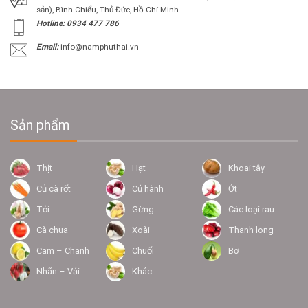
sản), Bình Chiểu, Thủ Đức, Hồ Chí Minh
Hotline: 0934 477 786
Email:
info@namphuthai.vn
Sản phẩm
Thịt
Hạt
Khoai tây
Củ cà rốt
Củ hành
Ớt
Tỏi
Gừng
Các loại rau
Cà chua
Xoài
Thanh long
Cam – Chanh
Chuối
Bơ
Nhãn – Vải
Khác