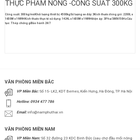
THỰC PHẨM NÓNG -CÔNG SUẤT 300KG
Công suất: 300 kg/mẻ
Khối lượng thiết bị: 4500kg
Số lượng xe đẩy: 3
Kích thước đóng gói: 2200L x
1650W x 1989H
Kích thước thực tế sử dụng: 1424L x 1650W x 1989H
Điện áp: 3Pha/380V/50Hz
Cấu
tạo: Thép chống gỉ
Bảo hành 24/7
VĂN PHÒNG MIỀN BẮC
VP Miền Bắc:
Số 15- LK2, KDT Bemes, Kiến Hưng, Hà Đông, TP. Hà Nội
Hotline: 0934 477 786
Email:
info@namphuthai.vn
VĂN PHÒNG MIỀN NAM
VP Miền Nam:
Số 32 đường 23 KDC Bình Đức (sau chợ đầu mối nông