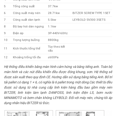
5
Tổng công suất
37.7kw
6
Công suất máy nén
28.71kw
BITZER SCREW TYPE 1SET
7
Công suất dàn lạnh
5.5kw
LEYBOLD SV300 3SETS
8
Độ bay hơi dàn ngưng
1.1kw
9
Điện áp
3P-440V-60Hz
10
Trọng lượng buồng
8800kg
Tùy theo kết
11
Kích thước tổng thể
cấu
12
Khoảng trống tối đa
≤600Pa
Hệ thống điều khiển bằng màn hình cảm hứng
và bằ
ng
tiếng anh. Toàn bộ
màn hình v
à các nút
điề
u khi
ển đề
u đư
ợc đóng khung, sơn.
Hệ thống sẽ
được sản xuất theo quy định CE. Hướng dẫn sử dụng bằng tiếng Anh. Bố trí
tải pallet có dạng 1 × 6, có nghĩa là 6 pallet trong một dòng.
Các thiết bị đều
được sử dụng từ nhà cung cấp linh kiện hàng đầu bao gồm máy nén
BITZER, linh kiện làm lạnh DANFOSS, linh kiện điện LS, bơm nước
MINAMOTO và bơm chân không LEYBOLD. Đối với máy nén, chúng tôi áp
dụng nhãn hiệu BITZER từ Đức.