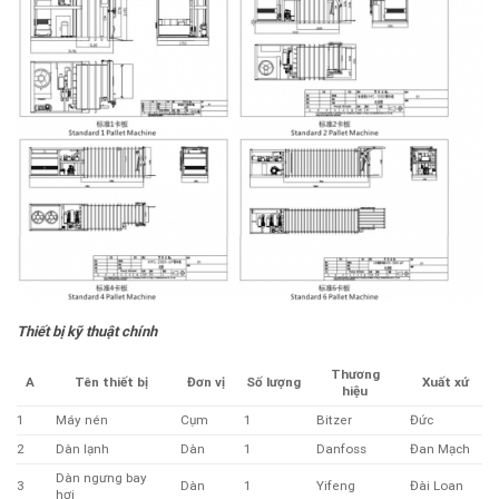
Thiết bị kỹ thuật chính
Thương
A
Xuất xứ
Tên thiết bị
Đơn vị
Số lượng
hiệu
1
Máy nén
Cụm
1
Bitzer
Đức
2
Dàn lạnh
Dàn
1
Danfoss
Đan Mạch
Dàn ngưng bay
3
Dàn
1
Yifeng
Đài Loan
hơi