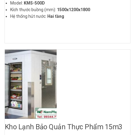
Model:
KMS
-500D
Kích thước buồng (mm):
1500x1200x1800
Hệ thống hút nước:
Hai tầng
Số xe:
4 xe
Công suất sử dụng:
50
0kg
Loại cửa: Cửa thủy lực
Chất liệu: Thép không gỉ SUS 304
Điện áp: :
380V / 3P
Công suất tiêu thụ điện:
26.7
kw
Hệ thống điều khiển từ xa
Kích thước lắp đặt:
1724x1856x1989 (mm)
Hệ thống làm mát:
EVAPORATIVE COOLING
Loại máy nén:
BITZER
Loại máy bơm chân không:
LEYBOLD SV300
Chất dung môi:
R404a, R22...
Trọng lượng tổng thể:
6800kg
Bảo hành:
12 tháng
Kho Lạnh Bảo Quản Thực Phẩm 15m3