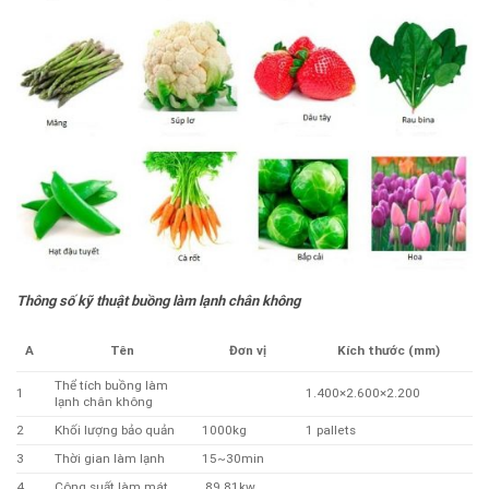
Thông số kỹ thuật buồng làm lạnh chân không
A
Kích thước (mm)
Tên
Đơn vị
Thể tích buồng làm
1
1.400×2.600×2.200
lạnh chân không
2
Khối lượng bảo quản
1000kg
1 pallets
3
Thời gian làm lạnh
15~30min
4
Công suất làm mát
89.81kw