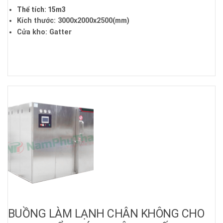
Thể tích: 15m3
Kích thước: 3000x2000x2500(mm)
Cửa kho: Gatter
Nhiệt độ bảo quản: -18 ~ -20 độ C
Dàn lạnh : Meluck/Eco
Cụm máy: Techcumshe
Điện áp: 380V/3P/50Hz
BUỒNG LÀM LẠNH CHÂN KHÔNG CHO