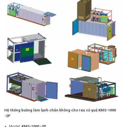
Hệ thống buồng làm lạnh chân không cho rau củ quả
KMS
-1000
-2P
Model:
KMS
-1000
-2P