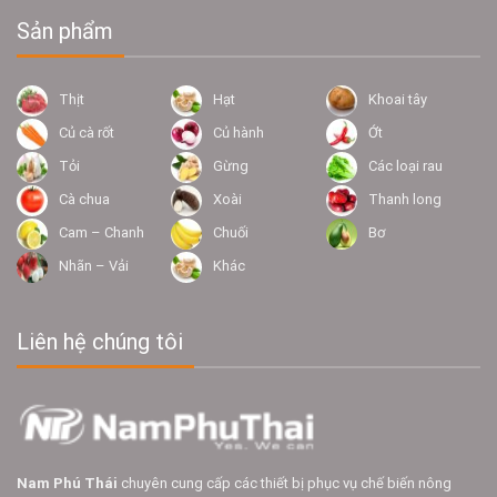
Sản phẩm
Thịt
Hạt
Khoai tây
Củ cà rốt
Củ hành
Ớt
Tỏi
Gừng
Các loại rau
Cà chua
Xoài
Thanh long
Cam – Chanh
Chuối
Bơ
Nhãn – Vải
Khác
Liên hệ chúng tôi
Nam Phú Thái
chuyên cung cấp các thiết bị phục vụ chế biến nông