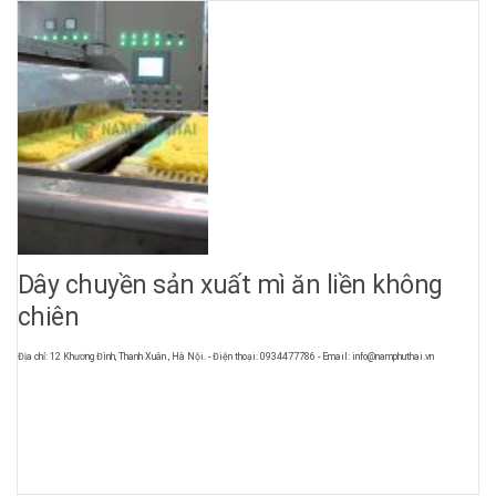
Dây chuyền sản xuất mì ăn liền không
chiên
Địa chỉ: 12 Khương Đình, Thanh Xuân , Hà Nội. - Điện thoại: 0934477786 - Email: info@namphuthai.vn