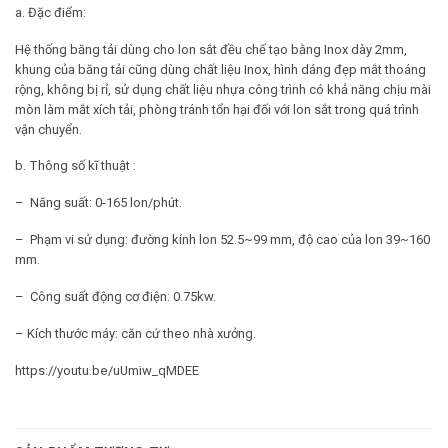
a. Đặc điểm:
Hệ thống băng tải dùng cho lon sắt đều chế tạo bằng Inox dày 2mm,
khung của băng tải cũng dùng chất liệu Inox, hình dáng đẹp mắt thoáng
rộng, không bị rỉ, sử dụng chất liệu nhựa công trình có khả năng chịu mài
mòn làm mắt xích tải, phòng tránh tổn hại đối với lon sắt trong quá trình
vận chuyển.
b. Thông số kĩ thuật :
– Năng suất: 0-165 lon/phút.
– Phạm vi sử dụng: đường kính lon 52.5~99 mm, độ cao của lon 39~160
mm.
– Công suất động cơ điện: 0.75kw.
– Kích thước máy: căn cứ theo nhà xưởng.
https://youtu.be/uUmiw_qMDEE