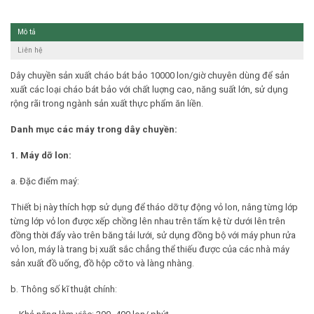
Mô tả
Liên hệ
Dây chuyền sản xuất cháo bát bảo 10000 lon/giờ
chuyên dùng để sản
xuất các loại cháo bát bảo với chất luợng cao, năng suất lớn, sử dụng
rộng rãi trong ngành sản xuất thực phẩm ăn liền.
Danh mục các máy trong dây chuyền:
1. Máy dỡ lon:
a. Đặc điểm maý:
Thiết bị này thích hợp sử dụng để tháo dỡ tự động vỏ lon, nâng từng lớp
từng lớp vỏ lon được xếp chồng lên nhau trên tấm kệ từ dưới lên trên
đồng thời đẩy vào trên băng tải lưới, sử dụng đồng bộ với máy phun rửa
vỏ lon, máy là trang bị xuất sắc chẳng thể thiếu được của các nhà máy
sản xuất đồ uống, đồ hộp cỡ to và làng nhàng.
b. Thông số kĩ thuật chính: