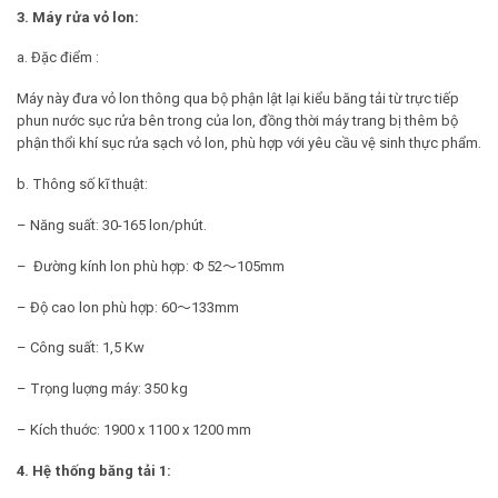
3. Máy rửa vỏ lon:
a. Đặc điểm :
Máy này đưa vỏ lon thông qua bộ phận lật lại kiểu băng tải từ trực tiếp
phun nước sục rửa bên trong của lon, đồng thời máy trang bị thêm bộ
phận thổi khí sục rửa sạch vỏ lon, phù hợp với yêu cầu vệ sinh thực phẩm.
b. Thông số kĩ thuật:
– Năng suất: 30-165 lon/phút.
– Đường kính lon phù hợp: Φ 52
～
105mm
– Độ cao lon phù hợp: 60
～
133mm
– Công suất: 1,5 Kw
– Trọng luợng máy: 350 kg
– Kích thuớc: 1900 x 1100 x 1200 mm
4. Hệ thống băng tải 1: