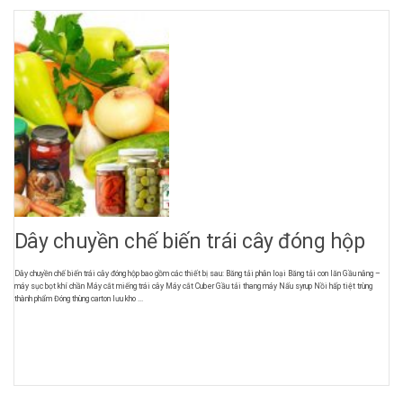
Dây chuyền chế biến trái cây đóng hộp
Dây chuyền chế biến trái cây đóng hộp bao gồm các thiết bị sau: Băng tải phân loại Băng tải con lăn Gầu nâng –
máy sục bọt khí chần Máy cắt miếng trái cây Máy cắt Cuber Gầu tải thang máy Nấu syrup Nồi hấp tiệt trùng
thành phẩm Đóng thùng carton lưu kho ...