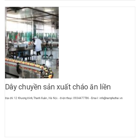
Dây chuyền sản xuất cháo ăn liền
Địa chỉ: 12 Khương Đình, Thanh Xuân , Hà Nội. - Điện thoại: 0934477786 - Email: info@namphuthai.vn