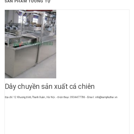
SẢN PHẨM TƯƠNG TỰ
Dây chuyền sản xuất cá chiên
Địa chỉ: 12 Khương Đình, Thanh Xuân , Hà Nội. - Điện thoại: 0934477786 - Email: info@namphuthai.vn