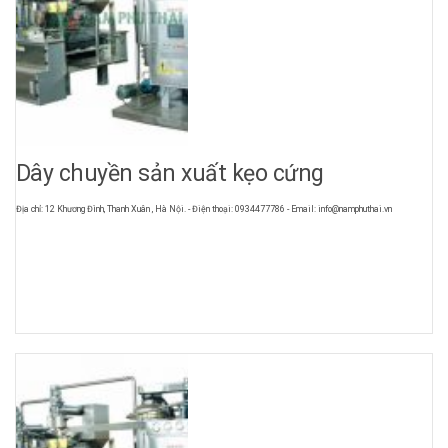
Dây chuyền sản xuất kẹo cứng
Địa chỉ: 12 Khương Đình, Thanh Xuân , Hà Nội. - Điện thoại: 0934477786 - Email: info@namphuthai.vn