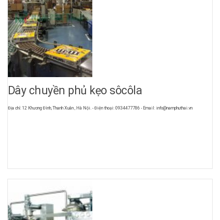
Dây chuyền phủ kẹo sôcôla
Địa chỉ: 12 Khương Đình, Thanh Xuân , Hà Nội. - Điện thoại: 0934477786 - Email: info@namphuthai.vn