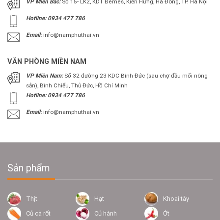
VP Miền Bắc:
Số 15- LK2, KDT Bemes, Kiến Hưng, Hà Đông, TP. Hà Nội
Hotline: 0934 477 786
Email:
info@namphuthai.vn
VĂN PHÒNG MIỀN NAM
VP Miền Nam:
Số 32 đường 23 KDC Bình Đức (sau chợ đầu mối nông
sản), Bình Chiểu, Thủ Đức, Hồ Chí Minh
Hotline: 0934 477 786
Email:
info@namphuthai.vn
Sản phẩm
Thịt
Hạt
Khoai tây
Củ cà rốt
Củ hành
Ớt