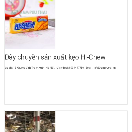
Dây chuyền sản xuất kẹo Hi-Chew
Địa chỉ: 12 Khương Đình, Thanh Xuân , Hà Nội. - Điện thoại: 0934477786 - Email: info@namphuthai.vn