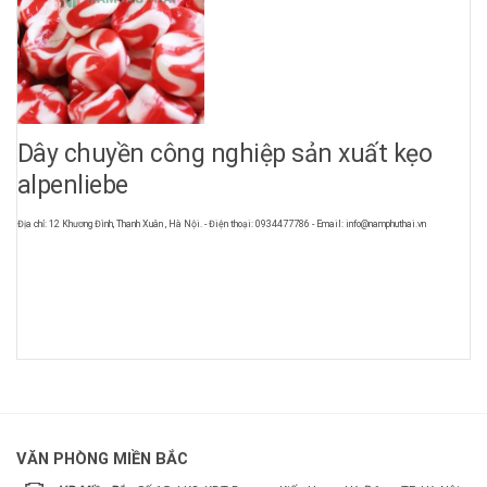
Dây chuyền công nghiệp sản xuất kẹo
alpenliebe
Địa chỉ: 12 Khương Đình, Thanh Xuân , Hà Nội. - Điện thoại: 0934477786 - Email: info@namphuthai.vn
VĂN PHÒNG MIỀN BẮC