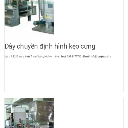
Dây chuyền định hình kẹo cứng
Địa chỉ: 12 Khương Đình, Thanh Xuân , Hà Nội. - Điện thoại: 0934477786 - Email: info@namphuthai.vn