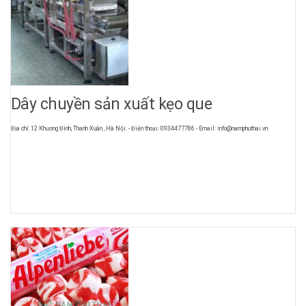
Dây chuyền sản xuất kẹo que
Địa chỉ: 12 Khương Đình, Thanh Xuân , Hà Nội. - Điện thoại: 0934477786 - Email: info@namphuthai.vn