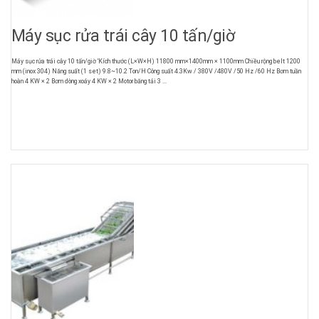
Máy sục rửa trái cây 10 tấn/giờ
Máy sục rửa trái cây 10 tấn/giờ ‘Kích thước (L×W×H) 11800 mm×1400mm × 1100mm Chiều rộng belt 1200
mm (inox 304) Năng suất (1 set) 9.8~10.2 Ton/H Công suất 4.3Kw / 380V /480V /50 Hz /60 Hz Bơm tuần
hoàn 4 KW × 2 Bơm dòng xoáy 4 KW × 2 Motor băng tải 3 ...