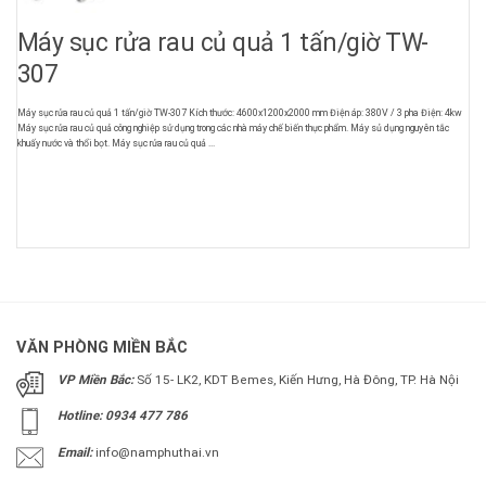
Máy sục rửa rau củ quả 1 tấn/giờ TW-
307
Máy sục rửa rau củ quả 1 tấn/giờ TW-307 Kích thước: 4600x1200x2000 mm Điện áp: 380V / 3 pha Điện: 4kw
Máy sục rửa rau củ quả công nghiệp sử dụng trong các nhà máy chế biến thực phẩm. Máy sủ dụng nguyên tắc
khuấy nước và thổi bọt. Máy sục rửa rau củ quả ...
VĂN PHÒNG MIỀN BẮC
VP Miền Bắc:
Số 15- LK2, KDT Bemes, Kiến Hưng, Hà Đông, TP. Hà Nội
Hotline: 0934 477 786
Email:
info@namphuthai.vn