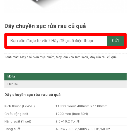
Dây chuyền sục rửa rau củ quả
Danh mục:
Máy chế biến thực phẩm
,
Máy làm khô, làm sạch
,
Máy rửa rau củ quả
Mô tả
Liên hệ
Dây chuyền sục rửa rau củ quả
Kích thước (L×W×H)
11800 mm×1400mm × 1100mm
Chiều rộng belt
1200 mm (inox 304)
Năng suất (1 set)
9.8~10.2 Ton/H
Công suất
4.3Kw / 380V /480V /50 Hz /60 Hz