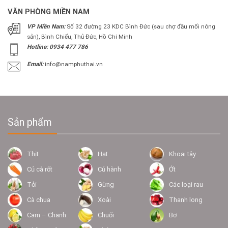
VĂN PHÒNG MIỀN NAM
VP Miền Nam:
Số 32 đường 23 KDC Bình Đức (sau chợ đầu mối nông
sản), Bình Chiểu, Thủ Đức, Hồ Chí Minh
Hotline: 0934 477 786
Email:
info@namphuthai.vn
Sản phẩm
Thịt
Hạt
Khoai tây
Củ cà rốt
Củ hành
Ớt
Tỏi
Gừng
Các loại rau
Cà chua
Xoài
Thanh long
Cam – Chanh
Chuối
Bơ