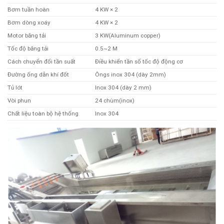
Bơm tuần hoàn
4 KW × 2
Bơm dòng xoáy
4 KW × 2
Motor băng tải
3 KW(Aluminum copper)
Tốc độ băng tải
0.5~2 M
Cách chuyển đổi tần suất
Điều khiển tần số tốc độ động cơ
Đường ống dẫn khí đốt
Ôngs inox 304 (dày 2mm)
Tủ lót
Inox 304 (dày 2 mm)
Vòi phun
24 chùm(inox)
Chất liệu toàn bộ hệ thống
Inox 304