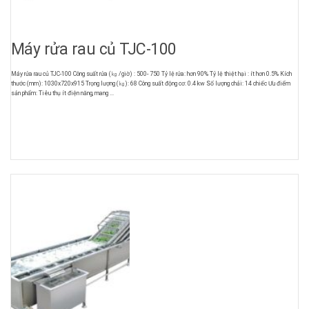
Máy rửa rau củ TJC-100
Máy rửa rau củ TJC-100 Công suất rửa (㎏ /giờ) : 500- 750 Tỷ lệ rửa: hơn 90% Tỷ lệ thiệt hại : ít hơn 0.5% Kích
thước (mm): 1030x720x915 Trọng lượng (㎏): 68 Công suất động cơ: 0.4 kw Số lượng chải: 14 chiếc Ưu điểm
sản phẩm: Tiêu thụ ít điện năng, mang ...