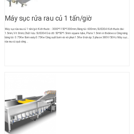
Máy sục rửa rau củ 1 tấn/giờ
Máy sục rửa rau củ 1 tấn/giờ Kích thước：3000*1150*1300mm; Băng tải: 600mm, SUS304 Kích thước đai:
1.5mm, Vít :8mm, Chất liệu: SUS304 Giá đỡ: 50*50*1.5mm square tube, Plate:1.5mm in thickness Công năng
băng tải: 0.75Kw Bơm xoáy:0.75Kw Công suất bơm và vòi phun:1.5Kw Điện áp: 3 phase 380V/50Hz Máy sục
rửa rau củ quả công ...