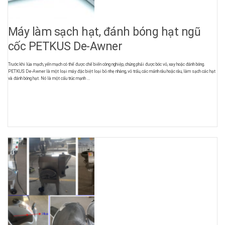
Máy làm sạch hạt, đánh bóng hạt ngũ
cốc PETKUS De-Awner
Trước khi lúa mạch, yến mạch có thể được chế biến công nghiệp, chúng phải được bóc vỏ, xay hoặc đánh bóng.
PETKUS De-Awner là một loại máy đặc biệt loại bỏ nhẹ nhàng, vỏ trấu, các mảnh râu hoặc râu, làm sạch các hạt
và đánh bóng hạt. Nó là một cấu trúc mạnh ...