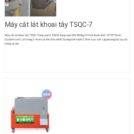
Máy cắt lát khoai tây TSQC-7
Máy cắt lát khoai tây TSQC-7 Công suất 0.55KW Năng suất 300-500kg/Hr Kích thước khối 10*10*10mm
(Customized) Lát mỏng 2~6mm (có thể điều chỉnh) Đường kính mảnh 2.5mm Loại lưỡi Lập phương, hạt lựu, lát
mỏng, xé nhỏ