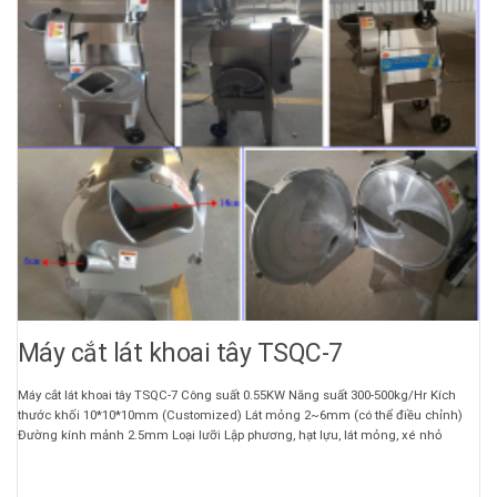
Máy cắt lát khoai tây TSQC-7
Máy cắt lát khoai tây TSQC-7 Công suất 0.55KW Năng suất 300-500kg/Hr Kích
thước khối 10*10*10mm (Customized) Lát mỏng 2~6mm (có thể điều chỉnh)
Đường kính mảnh 2.5mm Loại lưỡi Lập phương, hạt lựu, lát mỏng, xé nhỏ