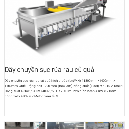
Dây chuyền sục rửa rau củ quả
Dây chuyền sục rửa rau củ quả Kích thước (L×W×H) 11800 mm×1400mm ×
1100mm Chiều rộng belt 1200 mm (inox 304) Năng suất (1 set) 9.8~10.2 Ton/H
Công suất 4.3Kw / 380V /480V /50 Hz /60 Hz Bơm tuần hoàn 4 KW × 2 Bơm
dòng xoáy 4 KW × 2 Motor băng tải 3 ...