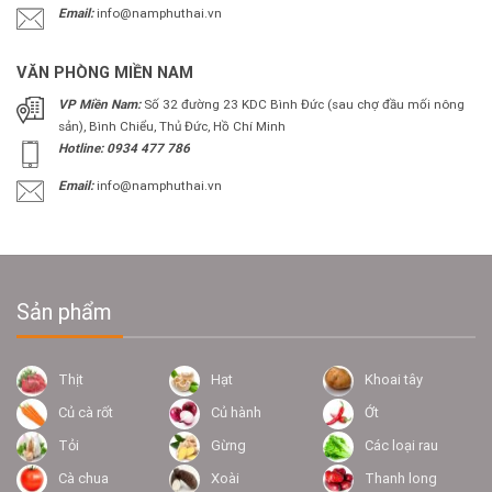
Email:
info@namphuthai.vn
VĂN PHÒNG MIỀN NAM
VP Miền Nam:
Số 32 đường 23 KDC Bình Đức (sau chợ đầu mối nông
sản), Bình Chiểu, Thủ Đức, Hồ Chí Minh
Hotline: 0934 477 786
Email:
info@namphuthai.vn
Sản phẩm
Thịt
Hạt
Khoai tây
Củ cà rốt
Củ hành
Ớt
Tỏi
Gừng
Các loại rau
Cà chua
Xoài
Thanh long