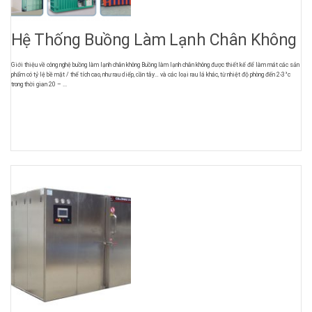
Hệ Thống Buồng Làm Lạnh Chân Không
Giới thiệu về công nghệ buồng làm lạnh chân không Buồng làm lạnh chân không được thiết kế để làm mát các sản
phẩm có tỷ lệ bề mặt / thể tích cao, như rau diếp, cần tây… và các loại rau lá khác, từ nhiệt độ phòng đến 2-3°c
trong thời gian 20 – ...