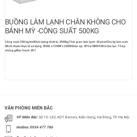
BUỒNG LÀM LẠNH CHÂN KHÔNG CHO
BÁNH MỲ -CÔNG SUẤT 500KG
Công suất: 500 kg/mẻ
Khối lượng thiết bị: 2500kg
Thời gian làm lạnh: 20 phút
Chu kỳ làm mát:
3
Kích thước thực tế sử dụng: 3500L x 1500W x 2200H
Điện áp: 3Pha/380V/50Hz
Cấu tạo: Thép
chống gỉ
Bảo hành 24/7
VĂN PHÒNG MIỀN BẮC
VP Miền Bắc:
Số 15- LK2, KDT Bemes, Kiến Hưng, Hà Đông, TP. Hà Nội
Hotline: 0934 477 786