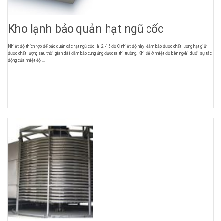
Kho lạnh bảo quản hạt ngũ cốc
Nhiệt độ thích hợp để bảo quản các hạt ngũ cốc là 2 -15 độ C, nhiệt độ này đảm bảo được chất lượng hạt giữ
được chất lượng sau thời gian dài đảm bảo cung ứng được ra thi trường. Khi để ở nhiệt độ bên ngoài dưới sự tác
động của nhiệt độ ...