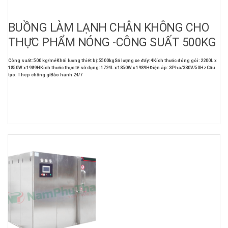
BUỒNG LÀM LẠNH CHÂN KHÔNG CHO
THỰC PHẨM NÓNG -CÔNG SUẤT 500KG
Công suất: 500 kg/mẻ
Khối lượng thiết bị: 5500kg
Số lượng xe đẩy: 4
Kích thước đóng gói: 2200L x
1850W x 1989H
Kích thước thực tế sử dụng: 1724L x 1850W x 1989H
Điện áp: 3Pha/380V/50Hz
Cấu
tạo: Thép chống gỉ
Bảo hành 24/7