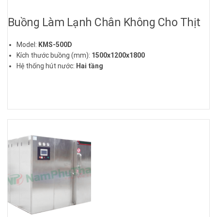
Buồng Làm Lạnh Chân Không Cho Thịt
Model:
KMS
-500D
Kích thước buồng (mm):
1500x1200x1800
Hệ thống hút nước:
Hai tầng
Số xe:
4 xe
Công suất sử dụng:
50
0kg
Loại cửa: Cửa thủy lực
Chất liệu: Thép không gỉ SUS 304
Điện áp: :
380V / 3P
Công suất tiêu thụ điện:
26.7
kw
Hệ thống điều khiển từ xa
Kích thước lắp đặt:
1724x1856x1989 (mm)
Hệ thống làm mát:
EVAPORATIVE COOLING
Loại máy nén:
BITZER
Loại máy bơm chân không:
LEYBOLD SV300
Chất dung môi:
R404a, R22...
Trọng lượng tổng thể:
6800kg
Bảo hành:
12 tháng