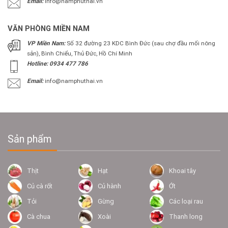
Email:
info@namphuthai.vn
VĂN PHÒNG MIỀN NAM
VP Miền Nam:
Số 32 đường 23 KDC Bình Đức (sau chợ đầu mối nông
sản), Bình Chiểu, Thủ Đức, Hồ Chí Minh
Hotline: 0934 477 786
Email:
info@namphuthai.vn
Sản phẩm
Thịt
Hạt
Khoai tây
Củ cà rốt
Củ hành
Ớt
Tỏi
Gừng
Các loại rau
Cà chua
Xoài
Thanh long