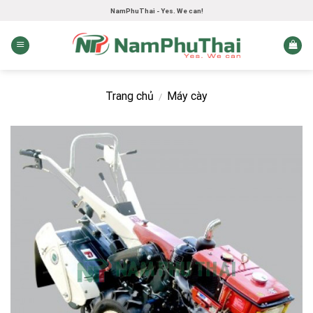
Skip
NamPhuThai - Yes. We can!
to
content
Trang chủ
Máy cày
/