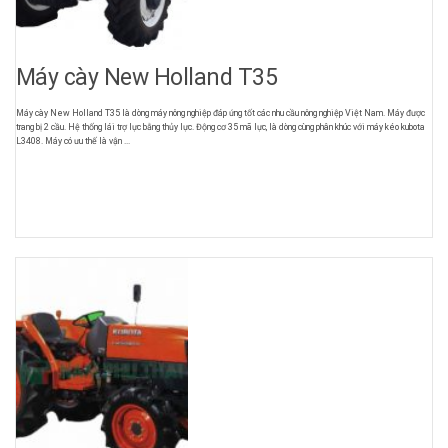
Máy cày New Holland T35
Máy cày New Holland T35 là dòng máy nông nghiệp đáp ứng tốt các nhu cầu nông nghiệp Việt Nam. Máy được
trang bị 2 cầu. Hệ thống lái trợ lực bằng thủy lực. Động cơ 35 mã lực, là dòng cùng phân khúc với máy kéo kubota
L3408. Máy có ưu thế là vận ...