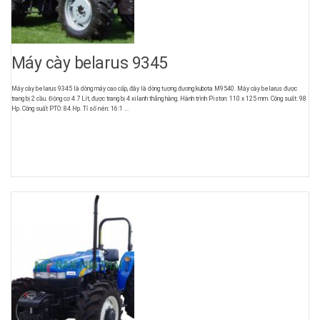
Máy cày belarus 9345
Máy cày belarus 9345 là dòng máy cao cấp, đây là dòng tương đương kubota M9540. Máy cày belarus được
trang bị 2 cầu. Động cơ 4.7 Lít, được trang bị 4 xilanh thẳng hàng. Hành trình Piston: 110 x 125 mm. Công suất: 98
Hp. Công suất PTO: 84 Hp. Tỉ số nén: 16:1 ...