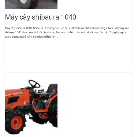
Máy cày shibaura 1040
Máy cày shibaura 1040. Shibaura là thương hiệu lớn tại Việt Nam, chỉ phổ biến sau dòng kubota. Máy cày kéo
shibaura 1040 được trang bị 2 cầu, tay lái trợ lực, trang bị nhông cầu trước và cầu sau độc lập. Trọng lượng xe
tương đương mức 3 tấn ( trọng lượng khô) nên ...