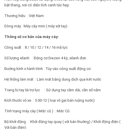
bật thang, nơi có diện tích canh tác hẹp.
Thương hiệu : Việt Nam
Dòng máy : Máy cày mini ( máy xới tay)
Thông số cơ bản của máy cày:
Công suất : 8 / 10 / 12 / 14 / 16 mã lực
Số lượng xilanh : Động cơ Diezen 4 kỳ, xilanh đơn.
Đường kính x hành trình : Tùy vào công suất động cơ
Hệ thống làm mát : Làm mát bằng dung dịch qua két nước
Trang bị tay lái trợ lực : Sử dụng tay cầm dài, cần số nắm
Kích thước vỏ xe : 5.00-12 ( loại vỏ gai bán ruộng nước)
Tình trạng máy cày ( Mới/ cũ ) : Mới/ Cũ
Bộ khởi động : Khởi động tay quay ( với bản thường) / Khởi động điện (
Với bản điện)