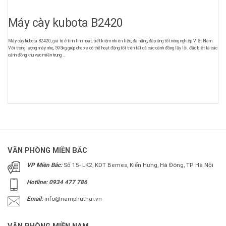
Máy cày kubota B2420
Máy cày kubota B2420, giá trị ở tính linh hoạt, tiết kiệm nhiên liệu, đa năng, đáp ứng tốt nông nghiệp Việt Nam.
Với trọng lượng máy nhẹ, 595kg giúp cho xe có thể hoạt động tốt trên tất cả các cánh đồng lầy lội, đặc biệt là các
cánh đồng khu vực miền trung ...
VĂN PHÒNG MIỀN BẮC
VP Miền Bắc:
Số 15- LK2, KDT Bemes, Kiến Hưng, Hà Đông, TP. Hà Nội
Hotline: 0934 477 786
Email:
info@namphuthai.vn