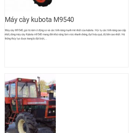
Máy cày kubota M9540
Máy cày M9540, giá trị nằm ở động cơ và các tính năng mạnh mẽ nhất của kubota. Hội tụ các tính năng cao cấp
nhất, dòng máy cày Kubota m9540 mang đến khả năng làm việc nhanh chóng, đạt hiệu quả, độ bền cao nhất. Hệ
thống thủy lực được trang bị đặt biệt, ...