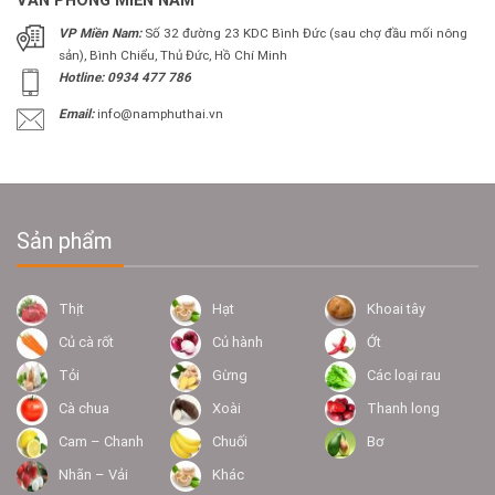
VĂN PHÒNG MIỀN NAM
VP Miền Nam:
Số 32 đường 23 KDC Bình Đức (sau chợ đầu mối nông
sản), Bình Chiểu, Thủ Đức, Hồ Chí Minh
Hotline: 0934 477 786
Email:
info@namphuthai.vn
Sản phẩm
Thịt
Hạt
Khoai tây
Củ cà rốt
Củ hành
Ớt
Tỏi
Gừng
Các loại rau
Cà chua
Xoài
Thanh long
Cam – Chanh
Chuối
Bơ
Nhãn – Vải
Khác