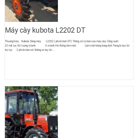
Máy cày kubota L2202 DT
Thương hiệu : Kubota Dòng máy : L2202 ( phiên bản DT) Thông số cơ bản của máy cày: Công suất :
22 mã lực Số lượng xilanh :3 xilanh Hệ thống làm mát : Làm mát bằng dung dịch Trang bị tay lái
trợ lực : 2 phiên bản có/ không có tay lái ...