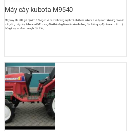
Máy cày kubota M9540
Máy cày M9540, giá trị nằm ở động cơ và các tính năng mạnh mẽ nhất của kubota. Hội tụ các tính năng cao cấp
nhất, dòng máy cày Kubota m9540 mang đến khả năng làm việc nhanh chóng, đạt hiệu quả, độ bền cao nhất. Hệ
thống thủy lực được trang bị đặt biệt, ...