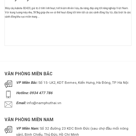
Máy cày kubota B2420, giá trị ở tính linh hoạt, tiết kiệm nhiên liệu, đa năng, đáp ứng tốt nông nghiệp Việt Nam.
Với trọng lượng máy nhẹ, 595kg giúp cho xe có thể hoạt động tốt trên tất cả các cánh đồng lầy lội, đặc biệt là các
cánh đồng khu vực miền trung ...
VĂN PHÒNG MIỀN BẮC
VP Miền Bắc:
Số 15- LK2, KDT Bemes, Kiến Hưng, Hà Đông, TP. Hà Nội
Hotline: 0934 477 786
Email:
info@namphuthai.vn
VĂN PHÒNG MIỀN NAM
VP Miền Nam:
Số 32 đường 23 KDC Bình Đức (sau chợ đầu mối nông
sản), Bình Chiểu, Thủ Đức, Hồ Chí Minh