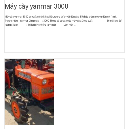
Máy cày yanmar 3000
Máy cày yanmar 3000 có xuất xứ từ Nhật Bản, tương thích với dàn cày 4,5 chảo chăm sóc và dàn xới 1m6.
Thương hiệu : Yanmar Dòng máy : 3000 Thông số cơ bản của máy cày: Công suất : 36 mã lực Số
lượng xilanh : 3xilanh Hệ thống làm mát :Làm mát ...