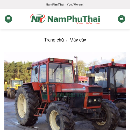
Skip
NamPhuThai - Yes. We can!
to
content
Trang chủ
Máy cày
/