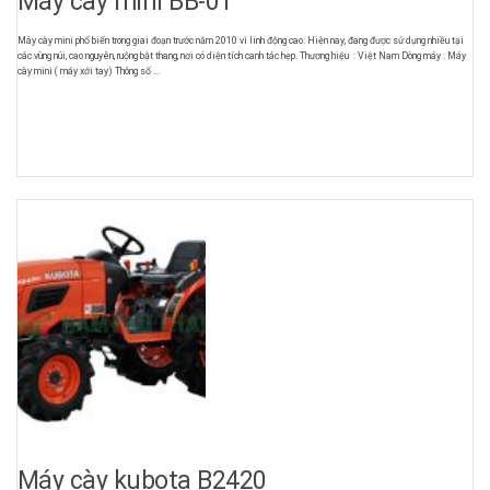
Máy cày mini BB-01
Máy cày mini phổ biến trong giai đoạn trước năm 2010 vì linh động cao. Hiện nay, đang được sử dụng nhiều tại
các vùng núi, cao nguyên, ruộng bật thang, nơi có diện tích canh tác hẹp. Thương hiệu : Việt Nam Dòng máy : Máy
cày mini ( máy xới tay) Thông số ...
Máy cày kubota B2420