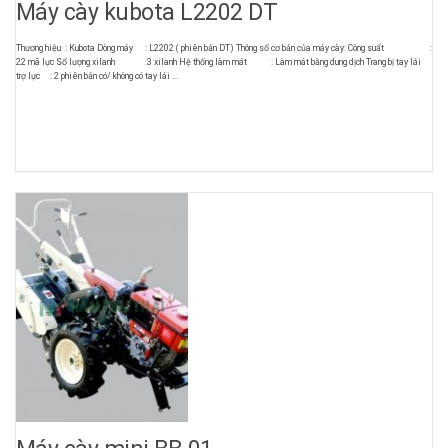
Máy cày kubota L2202 DT
Thương hiệu : Kubota Dòng máy : L2202 ( phiên bản DT) Thông số cơ bản của máy cày: Công suất :
22 mã lực Số lượng xilanh :3 xilanh Hệ thống làm mát : Làm mát bằng dung dịch Trang bị tay lái
trợ lực : 2 phiên bản có/ không có tay lái ...