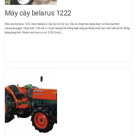
Máy cày belarus 1222
Máy cày belarus 1222 được trang bị 2 cầu, tay lái trợ lực. Đây là dòng máy đang được sở hữu duy nhất
maycaymaygat. Công suất: 130 mã lự. Được trang bị hệ thống turbo tăng áp thông minh, làm mát toàn bộ hệ thống
bằng dung dịch. Khoản cách trục cơ sở: 2,100 (mm). ...