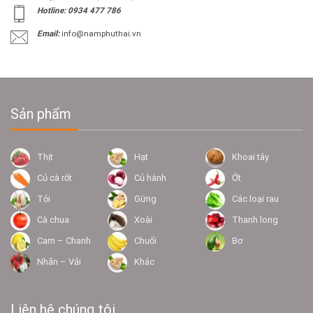
Hotline: 0934 477 786
Email:
info@namphuthai.vn
Sản phẩm
Thịt
Hạt
Khoai tây
Củ cà rốt
Củ hành
Ớt
Tỏi
Gừng
Các loại rau
Cà chua
Xoài
Thanh long
Cam – Chanh
Chuối
Bơ
Nhãn – Vải
Khác
Liên hệ chúng tôi