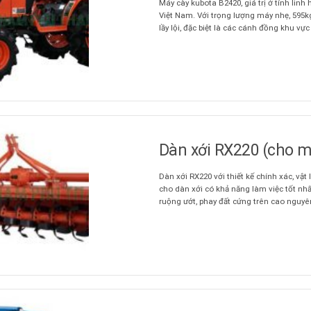
Máy cày kubota B2420, giá trị ở tính linh 
Việt Nam. Với trọng lượng máy nhẹ, 595kg
lầy lội, đặc biệt là các cánh đồng khu vực
Dàn xới RX220 (cho m
Dàn xới RX220 với thiết kế chính xác, vật
cho dàn xới có khả năng làm việc tốt nhấ
ruộng ướt, phay đất cứng trên cao nguyên