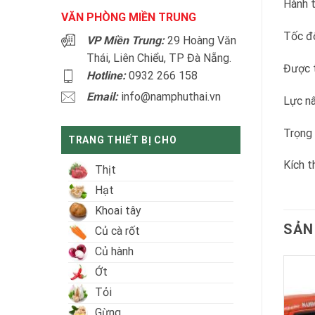
Hành t
VĂN PHÒNG MIỀN TRUNG
Tốc độ
VP Miền Trung:
29 Hoàng Văn
Thái, Liên Chiểu, TP Đà Nẵng.
Được t
Hotline:
0932 266 158
Email:
info@namphuthai.vn
Lực nâ
Trọng 
TRANG THIẾT BỊ CHO
Kích t
Thịt
Hạt
Khoai tây
SẢN
Củ cà rốt
Củ hành
Ớt
Tỏi
Gừng