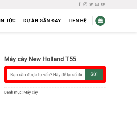
IN TỨC
DỰ ÁN GẦN ĐÂY
LIÊN HỆ
Máy cày New Holland T55
Danh mục:
Máy cày