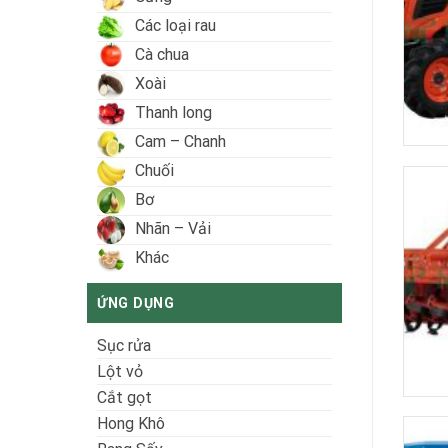
Các loại rau
Cà chua
Xoài
Thanh long
Cam – Chanh
Chuối
Bơ
Nhãn – Vải
Khác
ỨNG DỤNG
Sục rửa
Lột vỏ
Cắt gọt
Hong Khô