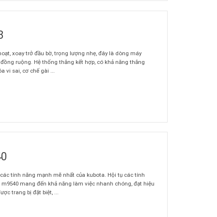
8
hoạt, xoay trở đầu bờ, trọng lượng nhẹ, đây là dòng máy
n đồng ruộng. Hệ thống thắng kết hợp, có khả năng thắng
 vi sai, cơ chế gài ...
40
 các tính năng mạnh mẽ nhất của kubota. Hội tụ các tính
a m9540 mang đến khả năng làm việc nhanh chóng, đạt hiệu
c trang bị đặt biệt, ...