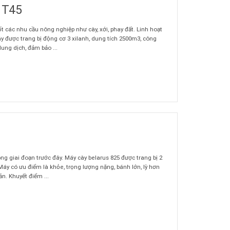
 T45
 các nhu cầu nông nghiệp như cày, xới, phay đất. Linh hoạt
y được trang bị động cơ 3 xilanh, dung tích 2500m3, công
ung dịch, đảm bảo ...
ng giai đoạn trước đây. Máy cày belarus 825 được trang bị 2
ắc Máy có ưu điểm là khỏe, trọng lượng nặng, bánh lớn, lỳ hơn
. Khuyết điểm ...