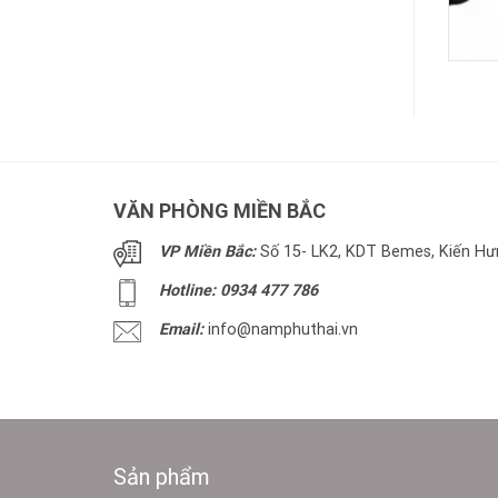
VĂN PHÒNG MIỀN BẮC
VP Miền Bắc:
Số 15- LK2, KDT Bemes, Kiến Hưn
Hotline: 0934 477 786
Email:
info@namphuthai.vn
Sản phẩm