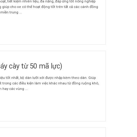
hoạt, tiết kiệm nhiên liệu, đa năng, đáp ứng tốt nông nghiệp
 giúp cho xe có thể hoạt động tốt trên tất cả các cánh đồng
 miền trung ...
áy cày từ 50 mã lực)
 liệu tốt nhất, bộ dàn lưỡi xới được nhập kèm theo dàn. Giúp
t trong các điều kiện làm việc khác nhau từ đồng ruộng khô,
 hay các vùng ...