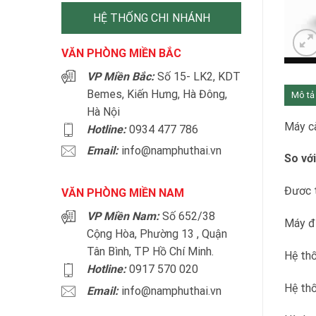
HỆ THỐNG CHI NHÁNH
VĂN PHÒNG MIỀN BẮC
VP Miền Bắc:
Số 15- LK2, KDT
Bemes, Kiến Hưng, Hà Đông,
Mô tả
Hà Nội
Máy c
Hotline:
0934 477 786
Email:
info@namphuthai.vn
So vớ
Đươc t
VĂN PHÒNG MIỀN NAM
VP Miền Nam:
Số 652/38
Máy đư
Cộng Hòa, Phường 13 , Quận
Tân Bình, TP Hồ Chí Minh.
Hệ thố
Hotline:
0917 570 020
Hệ thố
Email:
info@namphuthai.vn