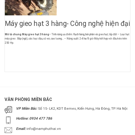
Máy gieo hạt 3 hàng- Công nghệ hiện đại
Mô tả chung Máy gieo hạt 3 hàng
– Tính năng ưu điểm: Rạch hàng, bón phân và gieo hạt, lấp đất – Loại hạt
máy gieo : Bắp (ngô), các loại đậu, cỏ voi, cao lương… – Năng suất: 2-4 ha/8 giờ Máy kết hợp với đầu kéo trên
250 Hp.
VĂN PHÒNG MIỀN BẮC
VP Miền Bắc:
Số 15- LK2, KDT Bemes, Kiến Hưng, Hà Đông, TP. Hà Nội
Hotline: 0934 477 786
Email:
info@namphuthai.vn