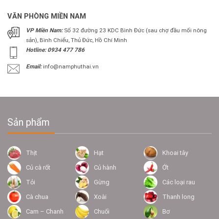
VĂN PHÒNG MIỀN NAM
VP Miền Nam:
Số 32 đường 23 KDC Bình Đức (sau chợ đầu mối nông
sản), Bình Chiểu, Thủ Đức, Hồ Chí Minh
Hotline: 0934 477 786
Email:
info@namphuthai.vn
Sản phẩm
Thịt
Hạt
Khoai tây
Củ cà rốt
Củ hành
Ớt
Tỏi
Gừng
Các loại rau
Cà chua
Xoài
Thanh long
Cam – Chanh
Chuối
Bơ