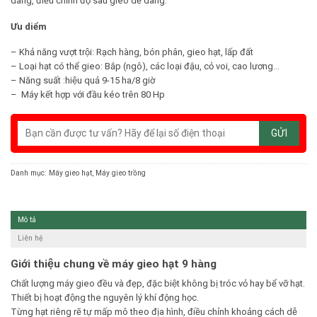
dàng, điều chỉnh độ sâu gieo dễ dàng.
Ưu diểm
– Khả năng vượt trội: Rạch hàng, bón phân, gieo hạt, lấp đất
– Loại hạt có thể gieo: Bắp (ngô), các loại đậu, cỏ voi, cao lương…
– Năng suất :hiệu quả 9-15 ha/8 giờ
– Máy kết hợp với đầu kéo trên 80 Hp
Danh mục:
Máy gieo hạt
,
Máy gieo trồng
Mô tả
Liên hệ
Giới thiệu chung về máy gieo hạt 9 hàng
Chất lượng máy gieo đều và đẹp, đặc biệt không bị tróc vỏ hay bể vỡ hạt.
Thiết bị hoạt động the nguyên lý khí động học.
Từng hạt riêng rẽ tự mấp mô theo địa hình, điều chỉnh khoảng cách dễ