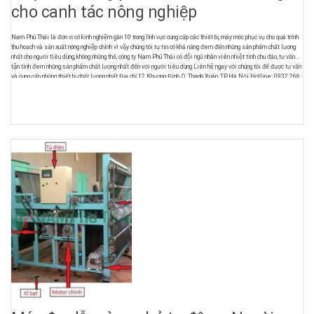
cho canh tác nông nghiệp
Nam Phú Thái là đơn vị có kinh nghiệm gần 10 trong lĩnh vực cung cấp các thiết bị, máy móc phục vụ cho quá trình
thu hoạch và sản xuất nông nghiệp chính vì vậy chúng tôi tự tin có khả năng đem đến những sản phẩm chất lượng
nhất cho người tiêu dùng, không những thế, công ty Nam Phú Thái có đội ngũ nhân viên nhiệt tình chu đáo, tư vấn
tận tình đem những sản phẩm chất lượng nhất đến với người tiêu dùng.Liên hệ ngay với chúng tôi để được tư vấn
và cung cấp những thiết bị chất lượng nhất.Địa chỉ:12 Khương Đình, Q. Thanh Xuân, TP.Hà Nội Hotline: 0932 266
158