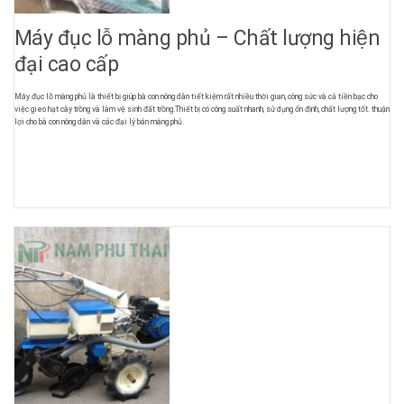
Máy đục lỗ màng phủ – Chất lượng hiện
đại cao cấp
Máy đục lỗ màng phủ là thiết bị giúp bà con nông dân tiết kiệm rất nhiều thời gian, công sức và cả tiền bạc cho
việc gieo hạt cây trồng và làm vệ sinh đất trồng.Thiết bị có công suất nhanh, sử dụng ổn định, chất lượng tốt. thuận
lợi cho bà con nông dân và các đại lý bán màng phủ.