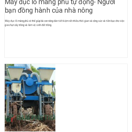
Máy đục lỗ màng phủ tự động- Người
bạn đồng hành của nhà nông
Máy đục lỗ màng phủ có thể giúp bà con nông dân tiết kiệm rất nhiều thời gian và công sức và tiền bạc cho việc
gieo hạt cây trồng và làm vệ sinh đất trồng.