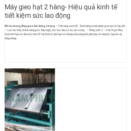
Máy gieo hạt 2 hàng- Hiệu quả kinh tế
tiết kiệm sức lao động
Mô tả chung Máy gieo khí động 2 hàng
– Tính năng vượt trội : Rạch hàng và bón phân, gieo hạt và lấp đất
– Loại hạt máy có khả năng gieo: Bắp (ngô), các loại đậu, cỏ voi, cao lương… – Năng suất: 2 – 3 ha/8 giờ Máy
được kết hợp với đầu kéo trên 20 Hp.thiết bị phù hợp với những mẫu ruộng nhỏ, phù hợp với nông hộ. hợp tác xã
dùng chung.