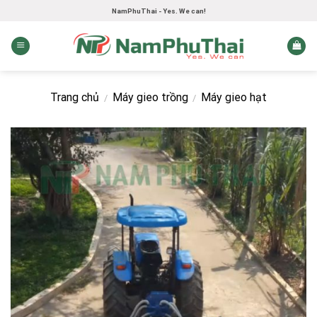
Skip
NamPhuThai - Yes. We can!
to
content
Trang chủ
Máy gieo trồng
Máy gieo hạt
/
/