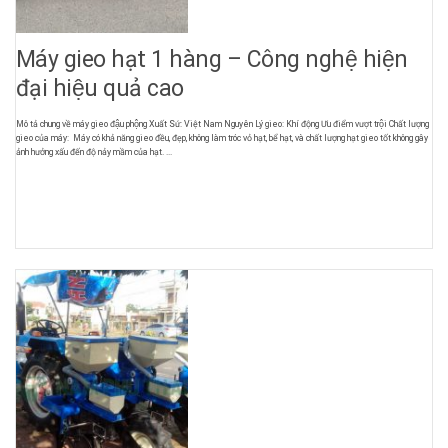
Máy gieo hạt 1 hàng – Công nghệ hiện
đại hiệu quả cao
Mô tả chung về máy gieo đậu phộng Xuất Sứ: Việt Nam Nguyên Lý gieo: Khí động Ưu điểm vượt trội Chất lượng
gieo của máy: Máy có khả năng gieo đều, đẹp, không làm tróc vỏ hạt, bể hạt, và chất lượng hạt gieo tốt không gây
ảnh hưởng xấu đến độ nảy mầm của hạt. ...