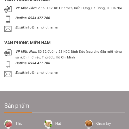
VP Miền Bắc:
Số 15- LK2, KDT Bemes, Kiến Hưng, Hà Đông, TP. Hà Nội
Hotline: 0934 477 786
Email:
info@namphuthai.vn
VĂN PHÒNG MIỀN NAM
VP Miền Nam:
Số 32 đường 23 KDC Bình Đức (sau chợ đầu mối nông
sản), Bình Chiểu, Thủ Đức, Hồ Chí Minh
Hotline: 0934 477 786
Email:
info@namphuthai.vn
Sản phẩm
Thịt
Hạt
Khoai tây