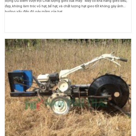
động Ưu điểm vượt trội Chất lượng gieo của máy: Máy có khả năng gieo đều,
đẹp, không làm tróc vỏ hạt, bể hạt, và chất lượng hạt gieo tốt không gây ảnh
hưởng xấu đến độ nảy mầm của hạt. ...