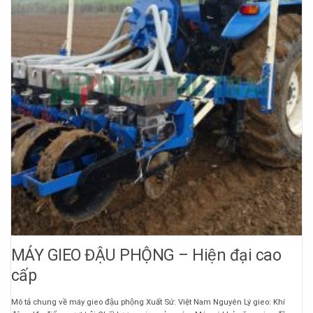
MÁY GIEO ĐẬU PHỘNG – Hiện đại cao
cấp
Mô tả chung về máy gieo đậu phộng Xuất Sứ: Việt Nam Nguyên Lý gieo: Khí