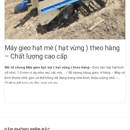
Máy gieo hạt mè ( hạt vừng ) theo hàng
– Chất lượng cao cấp
Mô tả chung Máy gieo hạt mè ( hạt vừng ) theo hàng
– Gieo các loại hạt kích
cỡ nhỏ: 1-3 mm ví dụ như rau, cải, mè… – Số lượng hàng gieo: 4 hàng – Máy có
kích thước nhỏ gọn có thể trồng dễ dàng trong nhà kính, thửa ruộng nhỏ –
Thiết bị kết hợp với đầu máy xới tay
VĂN PHÒNG MIỀN BẮC