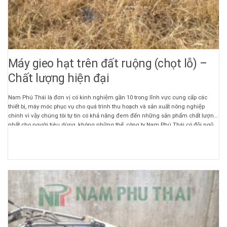
Máy gieo hạt trên đất ruộng (chọt lỗ) –
Chất lượng hiện đại
Nam Phú Thái là đơn vị có kinh nghiệm gần 10 trong lĩnh vực cung cấp các
thiết bị, máy móc phục vụ cho quá trình thu hoạch và sản xuất nông nghiệp
chính vì vậy chúng tôi tự tin có khả năng đem đến những sản phẩm chất lượng
nhất cho người tiêu dùng, không những thế, công ty Nam Phú Thái có đội ngũ
nhân viên nhiệt tình chu đáo, tư vấn tận tình đem những sản phẩm chất lượng
nhất đến với người tiêu dùng.Liên hệ ngay với chúng tôi để được tư vấn và
cung cấp những thiết bị chất lượng nhất.Địa chỉ:12 Khương Đình, Q. Thanh
Xuân, TP.Hà Nội Hotline: 0932 266 158