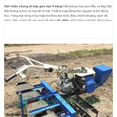
Giới thiệu chung về máy gieo hạt 9 hàng
Chất lượng máy gieo đều và đẹp, đặc
biệt không bị tróc vỏ hay bể vỡ hạt. Thiết bị hoạt động the nguyên lý khí động
học. Từng hạt riêng rẽ tự mấp mô theo địa hình, điều chỉnh khoảng cách dễ
dàng, điều chỉnh độ sâu gieo dễ dàng.
Ưu diểm
– Khả năng vượt trội: Rạch hàng,
bón phân, gieo hạt, lấp đất – Loại hạt có thể gieo: Bắp (ngô), các loại đậu, cỏ voi,
cao lương… – Năng suất :hiệu quả 9-15 ha/8 giờ - Máy kết hợp với đầu kéo trên
80 Hp