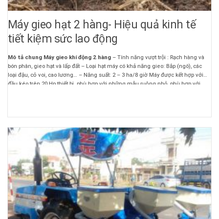
Máy gieo hạt 2 hàng- Hiệu quả kinh tế
tiết kiệm sức lao động
Mô tả chung Máy gieo khí động 2 hàng
– Tính năng vượt trội : Rạch hàng và
bón phân, gieo hạt và lấp đất – Loại hạt máy có khả năng gieo: Bắp (ngô), các
loại đậu, cỏ voi, cao lương… – Năng suất: 2 – 3 ha/8 giờ Máy được kết hợp với
đầu kéo trên 20 Hp.thiết bị phù hợp với những mẫu ruộng nhỏ, phù hợp với
nông hộ. hợp tác xã dùng chung.