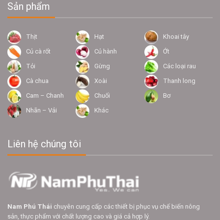
Sản phẩm
Thịt
Hạt
Khoai tây
Củ cà rốt
Củ hành
Ớt
Tỏi
Gừng
Các loại rau
Cà chua
Xoài
Thanh long
Cam – Chanh
Chuối
Bơ
Nhãn – Vải
Khác
Liên hệ chúng tôi
Nam Phú Thái
chuyên cung cấp các thiết bị phục vụ chế biến nông
sản, thực phẩm với chất lượng cao và giá cả hợp lý.