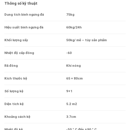
Thông số kỹ thuật
Dung tích bình ngưng đá
75kg
Hiệu suất bình ngưng đá
60kg/24h
Khối lượng sấy
50kg/ mẻ – tùy sản phẩm
Nhiệt độ cấp đông
-60
Rã đông
Khí nóng
Kích thước kệ
65 × 80cm
Số lượng kệ
9+1
Diện tích kệ
5.2 m2
Khoảng cách kệ
3.7cm
Nhiệt độ kệ
-50 ° C đến +90 ° C