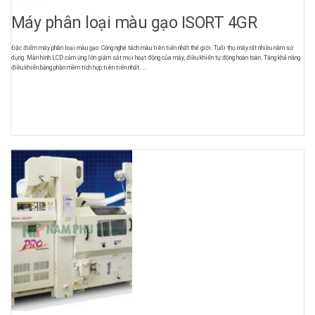
Máy phân loại màu gạo ISORT 4GR
Đặc điểm máy phân loại màu gạo: Công nghệ tách màu tiên tiến nhất thế giới. Tuổi thọ máy rất nhiều năm sử
dụng. Màn hình LCD cảm ứng lớn giám sát mọi hoạt động của máy, điều khiển tự động hoàn toàn. Tăng khả năng
điều khiển bằng phần mềm tích hợp tiên tiến nhất. ...