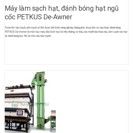
Máy làm sạch hạt, đánh bóng hạt ngũ
cốc PETKUS De-Awner
Trước khi lúa mạch, yến mạch có thể được chế biến công nghiệp, chúng phải được bóc vỏ, xay hoặc đánh bóng.
PETKUS De-Awner là một loại máy đặc biệt loại bỏ nhẹ nhàng, vỏ trấu, các mảnh râu hoặc râu, làm sạch các hạt
và đánh bóng hạt. Nó là một cấu trúc mạnh ...