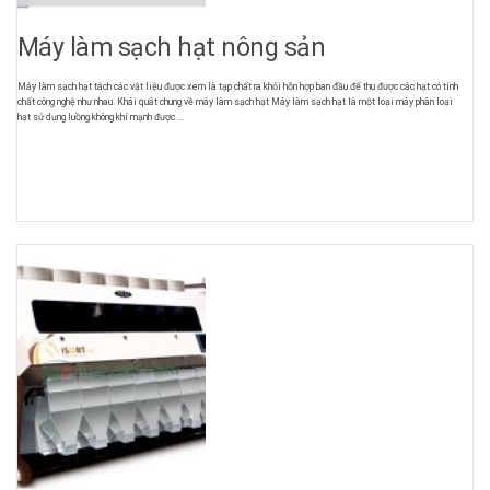
Máy làm sạch hạt nông sản
Máy làm sạch hạt tách các vật liệu được xem là tạp chất ra khỏi hỗn hợp ban đầu để thu được các hạt có tính
chất công nghệ như nhau. Khái quát chung về máy làm sạch hạt Máy làm sạch hạt là một loại máy phân loại
hạt sử dụng luồng không khí mạnh được ...