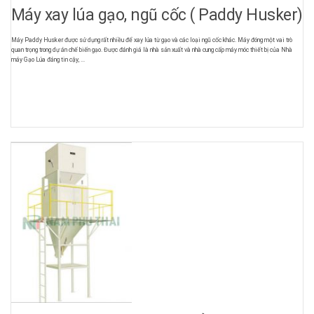
Máy xay lúa gạo, ngũ cốc ( Paddy Husker)
Máy Paddy Husker được sử dụng rất nhiều để xay lúa từ gạo và các loại ngũ cốc khác. Máy đóng một vai trò
quan trọng trong dự án chế biến gạo. Được đánh giá là nhà sản xuất và nhà cung cấp máy móc thiết bị của Nhà
máy Gạo Lúa đáng tin cậy, ...