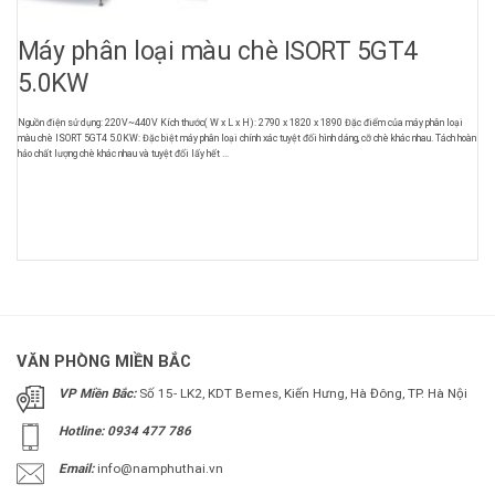
Máy phân loại màu chè ISORT 5GT4
5.0KW
Nguồn điện sử dụng: 220V~440V Kích thước( W x L x H): 2790 x 1820 x 1890 Đặc điểm của máy phân loại
màu chè ISORT 5GT4 5.0KW: Đặc biệt máy phân loại chính xác tuyệt đối hình dáng, cỡ chè khác nhau. Tách hoàn
hảo chất lượng chè khác nhau và tuyệt đối lấy hết ...
VĂN PHÒNG MIỀN BẮC
VP Miền Bắc:
Số 15- LK2, KDT Bemes, Kiến Hưng, Hà Đông, TP. Hà Nội
Hotline: 0934 477 786
Email:
info@namphuthai.vn