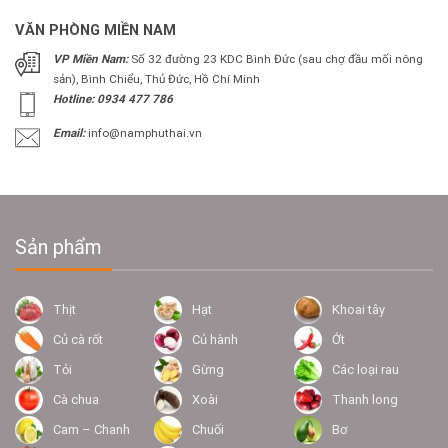
VĂN PHÒNG MIỀN NAM
VP Miền Nam:
Số 32 đường 23 KDC Bình Đức (sau chợ đầu mối nông
sản), Bình Chiểu, Thủ Đức, Hồ Chí Minh
Hotline: 0934 477 786
Email:
info@namphuthai.vn
Sản phẩm
Thịt
Hạt
Khoai tây
Củ cà rốt
Củ hành
Ớt
Tỏi
Gừng
Các loại rau
Cà chua
Xoài
Thanh long
Cam – Chanh
Chuối
Bơ