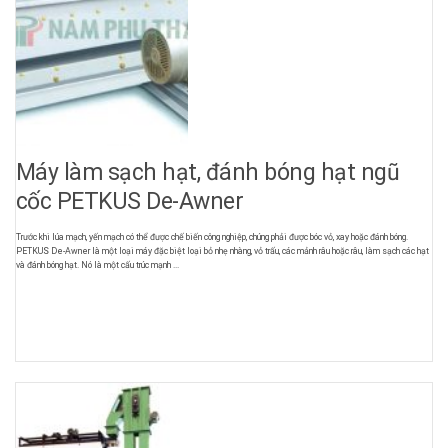
Máy làm sạch hạt, đánh bóng hạt ngũ
cốc PETKUS De-Awner
Trước khi lúa mạch, yến mạch có thể được chế biến công nghiệp, chúng phải được bóc vỏ, xay hoặc đánh bóng.
PETKUS De-Awner là một loại máy đặc biệt loại bỏ nhẹ nhàng, vỏ trấu, các mảnh râu hoặc râu, làm sạch các hạt
và đánh bóng hạt. Nó là một cấu trúc mạnh ...