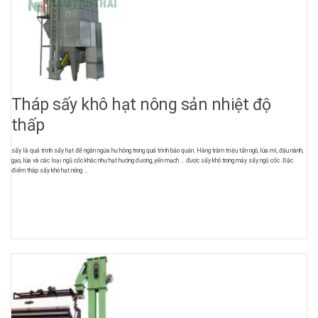
Tháp sấy khô hạt nông sản nhiệt độ
thấp
sấy là quá trình sấy hạt để ngăn ngừa hư hỏng trong quá trình bảo quản. Hàng trăm triệu tấn ngô, lúa mì, đậu nành,
gạo, lúa và các loại ngũ cốc khác như hạt hướng dương, yến mạch … được sấy khô trong máy sấy ngũ cốc. Đặc
điểm tháp sấy khô hạt nông ...