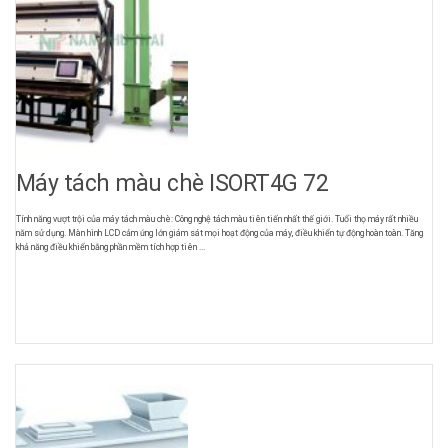
Máy tách màu chè ISORT4G 72
Tính năng vượt trội của máy tách màu chè: Công nghệ tách màu tiên tiến nhất thế giới. Tuổi thọ máy rất nhiều
năm sử dụng. Màn hình LCD cảm ứng lớn giám sát mọi hoạt động của máy, điều khiển tự động hoàn toàn. Tăng
khả năng điều khiển bằng phần mềm tích hợp tiên ...