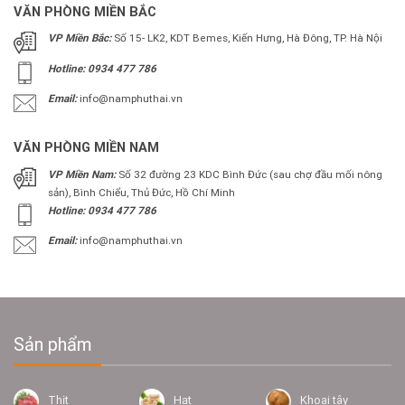
VĂN PHÒNG MIỀN BẮC
VP Miền Bắc:
Số 15- LK2, KDT Bemes, Kiến Hưng, Hà Đông, TP. Hà Nội
Hotline: 0934 477 786
Email:
info@namphuthai.vn
VĂN PHÒNG MIỀN NAM
VP Miền Nam:
Số 32 đường 23 KDC Bình Đức (sau chợ đầu mối nông
sản), Bình Chiểu, Thủ Đức, Hồ Chí Minh
Hotline: 0934 477 786
Email:
info@namphuthai.vn
Sản phẩm
Thịt
Hạt
Khoai tây