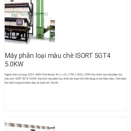
Máy phân loại màu chè ISORT 5GT4
5.0KW
Nguồn điện sử dụng: 220V~440V Kích thước( W x L x H): 2790 x 1820 x 1890 Đặc điểm của máy phân loại
màu chè ISORT 5GT4 5.0KW: Đặc biệt máy phân loại chính xác tuyệt đối hình dáng, cỡ chè khác nhau. Tách hoàn
hảo chất lượng chè khác nhau và tuyệt đối lấy hết ...