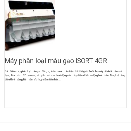
Máy phân loại màu gạo ISORT 4GR
Đặc điểm máy phân loại màu gạo: Công nghệ tách màu tiên tiến nhất thế giới. Tuổi thọ máy rất nhiều năm sử
dụng. Màn hình LCD cảm ứng lớn giám sát mọi hoạt động của máy, điều khiển tự động hoàn toàn. Tăng khả năng
điều khiển bằng phần mềm tích hợp tiên tiến nhất. ...