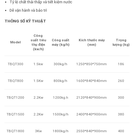
Tỷ lệ chất thải thấp và tiết kiệm nước
Dễ vận hành và bảo trì
THÔNG SỐ KỸ THUẬT
Công
Trọng
suất tiêu
Công suất
Kích thước máy
Model
lượng (kg)
thụ điện
máy (kg/h)
(mm)
(kw/h)
TBQT300
186
1.5kw
300kg/h
1250*850*750mm
TBQT800
260
1.5Kw
800kg/h
1600*840*840mm
TBQT1200
300
2.2Kw
1200kg.h
2120*840*900mm
TBQT1500
380
2.2Kw
1500kg/h
2400*840*900mm
TBQT1800
400
3Kw
1800kg/h
2550*840*900mm