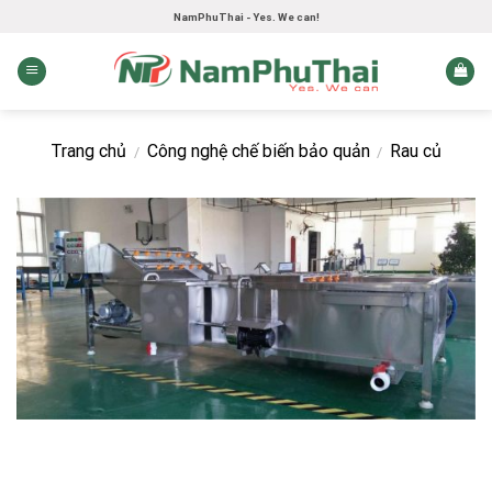
Skip
NamPhuThai - Yes. We can!
to
content
Trang chủ
Công nghệ chế biến bảo quản
Rau củ
/
/