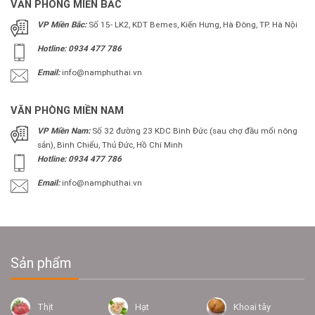
VĂN PHÒNG MIỀN BẮC
VP Miền Bắc:
Số 15- LK2, KDT Bemes, Kiến Hưng, Hà Đông, TP. Hà Nội
Hotline: 0934 477 786
Email:
info@namphuthai.vn
VĂN PHÒNG MIỀN NAM
VP Miền Nam:
Số 32 đường 23 KDC Bình Đức (sau chợ đầu mối nông
sản), Bình Chiểu, Thủ Đức, Hồ Chí Minh
Hotline: 0934 477 786
Email:
info@namphuthai.vn
Sản phẩm
Thịt
Hạt
Khoai tây