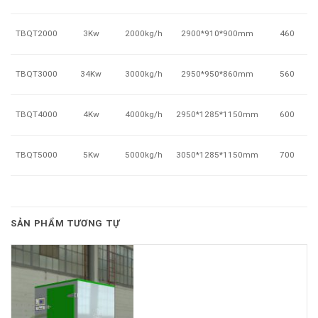
TBQT2000
460
3Kw
2000kg/h
2900*910*900mm
TBQT3000
560
34Kw
3000kg/h
2950*950*860mm
TBQT4000
600
4Kw
4000kg/h
2950*1285*1150mm
TBQT5000
700
5Kw
5000kg/h
3050*1285*1150mm
SẢN PHẨM TƯƠNG TỰ