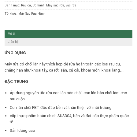
Danh mục:
Rau củ
,
Củ hành
,
Máy sục rửa
,
Sục rửa
Từ khóa:
Máy Sục Rửa Hành
Mô tả
Liên hệ
ỨNG DỤNG
Máy rửa có chổi lăn này thích hợp để rửa hoàn toàn các loại rau củ,
chẳng hạn như khoai tây, cà rốt, sắn, củ cải, khoai môn, khoai lang,….
ĐẶC TRƯNG
Áp dụng nguyên tắc rửa con lăn bàn chải, con lăn bàn chải làm cho
rau cuộn
Con lăn chổi PBT độc đáo bền và thân thiện với môi trường.
cấp thực phẩm hoàn chỉnh SUS304, bền và đạt cấp thực phẩm quốc
tế.
Sản lượng cao