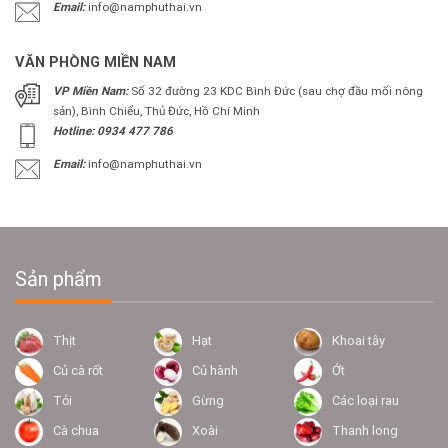
Email:
info@namphuthai.vn
VĂN PHÒNG MIỀN NAM
VP Miền Nam:
Số 32 đường 23 KDC Bình Đức (sau chợ đầu mối nông
sản), Bình Chiểu, Thủ Đức, Hồ Chí Minh
Hotline: 0934 477 786
Email:
info@namphuthai.vn
Sản phẩm
Thịt
Hạt
Khoai tây
Củ cà rốt
Củ hành
Ớt
Tỏi
Gừng
Các loại rau
Cà chua
Xoài
Thanh long