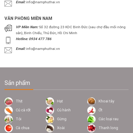
Email:
info@namphuthai.vn
VĂN PHÒNG MIỀN NAM
VP Miền Nam:
Số 32 đường 23 KDC Bình Đức (sau chợ đầu mối nông
sản), Bình Chiểu, Thủ Đức, Hồ Chí Minh
Hotline: 0934 477 786
Email:
info@namphuthai.vn
Sản phẩm
Thịt
Hạt
Khoai tây
Củ cà rốt
Củ hành
Ớt
Tỏi
Gừng
Các loại rau
Cà chua
Xoài
Thanh long