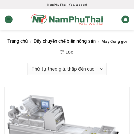
Skip
NamPhuThai - Yes. We can!
to
content
Trang chủ
Dây chuyền chế biến nông sản
/
/
Máy đóng gói
LỌC