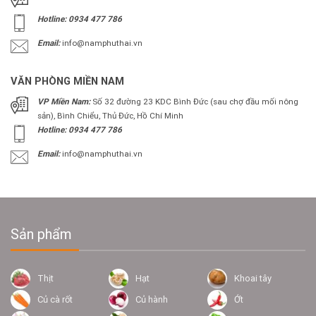
Hotline: 0934 477 786
Email:
info@namphuthai.vn
VĂN PHÒNG MIỀN NAM
VP Miền Nam:
Số 32 đường 23 KDC Bình Đức (sau chợ đầu mối nông
sản), Bình Chiểu, Thủ Đức, Hồ Chí Minh
Hotline: 0934 477 786
Email:
info@namphuthai.vn
Sản phẩm
Thịt
Hạt
Khoai tây
Củ cà rốt
Củ hành
Ớt