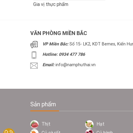
Gia vị thực phẩm
VĂN PHÒNG MIỀN BẮC
VP Miền Bắc:
Số 15- LK2, KDT Bemes, Kiến Hưn
Hotline: 0934 477 786
Email:
info@namphuthai.vn
Sản phẩm
Thịt
Hạt
Củ cà rốt
Củ hành