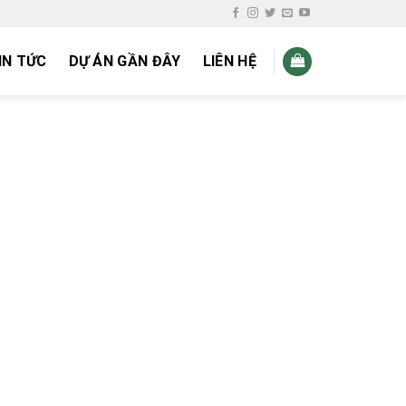
IN TỨC
DỰ ÁN GẦN ĐÂY
LIÊN HỆ