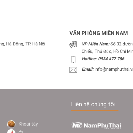
VĂN PHÒNG MIỀN NAM
g, Hà Đông, TP. Hà Nội
VP Miền Nam:
Số 32 đường
Chiểu, Thủ Đức, Hồ Chí Mi
Hotline: 0934 477 786
Email:
info@namphuthai.v
Liên hệ chúng tôi
Khoai tây
Ớt