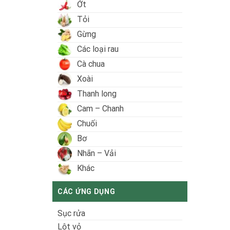
Ớt
Tỏi
Gừng
Các loại rau
Cà chua
Xoài
Thanh long
Cam – Chanh
Chuối
Bơ
Nhãn – Vải
Khác
CÁC ỨNG DỤNG
Sục rửa
Lột vỏ