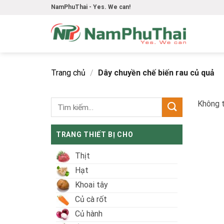
Skip
NamPhuThai - Yes. We can!
to
content
Trang chủ
/
Dây chuyền chế biến rau củ quả
Không t
TRANG THIẾT BỊ CHO
Thịt
Hạt
Khoai tây
Củ cà rốt
Củ hành