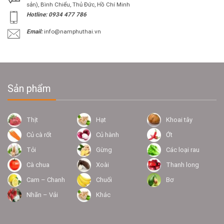
sản), Bình Chiểu, Thủ Đức, Hồ Chí Minh
Hotline: 0934 477 786
Email:
info@namphuthai.vn
Sản phẩm
Thịt
Hạt
Khoai tây
Củ cà rốt
Củ hành
Ớt
Tỏi
Gừng
Các loại rau
Cà chua
Xoài
Thanh long
Cam – Chanh
Chuối
Bơ
Nhãn – Vải
Khác