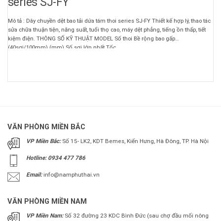
series SJ-FY
Mô tả : Dây chuyền dệt bao tải dứa tám thoi series SJ-FY Thiết kế hợp lý, thao tác
sửa chữa thuận tiện, năng suất, tuổi thọ cao, máy dệt phẳng, tiếng ồn thấp, tiết
kiệm điện. THÔNG SỐ KỸ THUẬT MODEL Số thoi Bề rộng bao gấp
(40sợi/100mm) (mm) Số sợi lớn nhất Tốc ...
VĂN PHÒNG MIỀN BẮC
VP Miền Bắc:
Số 15- LK2, KDT Bemes, Kiến Hưng, Hà Đông, TP. Hà Nội
Hotline: 0934 477 786
Email:
info@namphuthai.vn
VĂN PHÒNG MIỀN NAM
VP Miền Nam:
Số 32 đường 23 KDC Bình Đức (sau chợ đầu mối nông