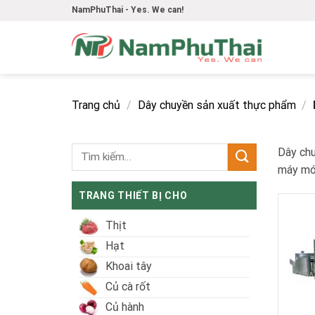
Skip
NamPhuThai - Yes. We can!
to
content
Trang chủ
/
Dây chuyền sản xuất thực phẩm
/
Dây chuy
máy mó
TRANG THIẾT BỊ CHO
Thịt
Hạt
Khoai tây
Củ cà rốt
Củ hành