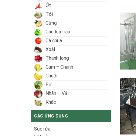
Ớt
Tỏi
Gừng
Các loại rau
Cà chua
Xoài
Thanh long
Cam – Chanh
Chuối
Bơ
Nhãn – Vải
Khác
CÁC ỨNG DỤNG
Sục rửa