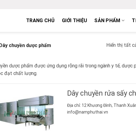
TRANG CHỦ
GIỚI THIỆU
SẢN PHẨM
T
Hiển thị tất c
Dây chuyền dược phẩm
ền dược phẩm được ứng dụng rộng rãi trong ngành y tế, dược
c đạt chất lượng.
Dây chuyền rửa sấy ch
Địa chỉ: 12 Khương Đình, Thanh Xuân
info@namphuthai.vn