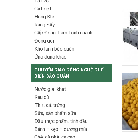
Lột vỏ
Cắt gọt
Hong Khô
Rang Sấy
Cấp Đông, Làm Lạnh nhanh
Đóng gói
Kho lạnh bảo quản
Ứng dụng khác
CHUYỂN GIAO CÔNG NGHỆ CHẾ
BIẾN BẢO QUẢN
Nước giải khát
Rau củ
Thịt, cá, trứng
Sữa, sản phẩm sữa
Dầu thực phẩm, tinh dầu
Bánh – kẹo – đường mía
Chè, cà phê, ca cao