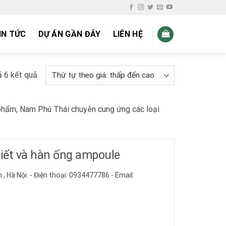
IN TỨC
DỰ ÁN GẦN ĐÂY
LIÊN HỆ
ả 6 kết quả
 phẩm, Nam Phú Thái chuyên cung ứng các loại
iết và hàn ống ampoule
 , Hà Nội. - Điện thoại: 0934477786 - Email: