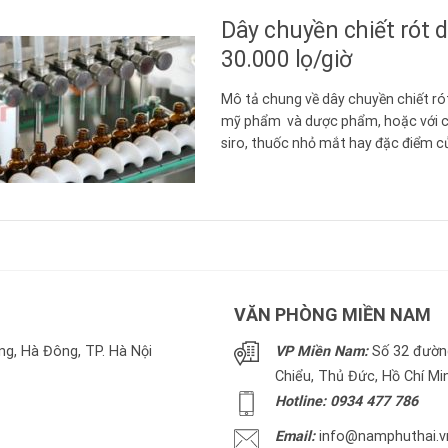
Dây chuyền chiết rót
30.000 lọ/giờ
Mô tả chung về dây chuyền chiết 
mỹ phẩm và dược phẩm, hoặc với c
siro, thuốc nhỏ mắt hay đặc điểm c
bé nên cần ...
VĂN PHÒNG MIỀN NAM
g, Hà Đông, TP. Hà Nội
VP Miền Nam:
Số 32 đường
Chiểu, Thủ Đức, Hồ Chí Mi
Hotline: 0934 477 786
Email:
info@namphuthai.v