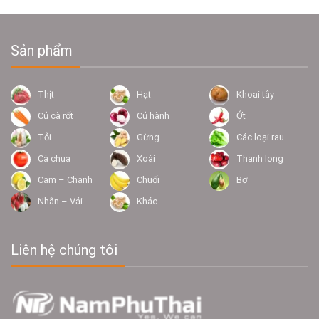
Sản phẩm
Thịt
Hạt
Khoai tây
Củ cà rốt
Củ hành
Ớt
Tỏi
Gừng
Các loại rau
Cà chua
Xoài
Thanh long
Cam – Chanh
Chuối
Bơ
Nhãn – Vải
Khác
Liên hệ chúng tôi