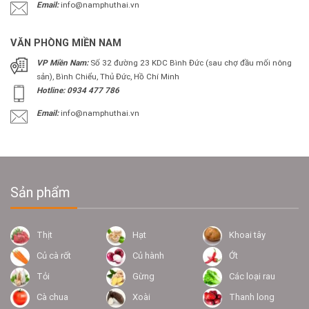
Email:
info@namphuthai.vn
VĂN PHÒNG MIỀN NAM
VP Miền Nam:
Số 32 đường 23 KDC Bình Đức (sau chợ đầu mối nông
sản), Bình Chiểu, Thủ Đức, Hồ Chí Minh
Hotline: 0934 477 786
Email:
info@namphuthai.vn
Sản phẩm
Thịt
Hạt
Khoai tây
Củ cà rốt
Củ hành
Ớt
Tỏi
Gừng
Các loại rau
Cà chua
Xoài
Thanh long