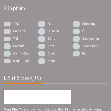
Sản phẩm
Thịt
Hạt
Khoai tây
Củ cà rốt
Củ hành
Ớt
Tỏi
Gừng
Các loại rau
Cà chua
Xoài
Thanh long
Cam – Chanh
Chuối
Bơ
Nhãn – Vải
Khác
Liên hệ chúng tôi
Nam Phú Thái
chuyên cung cấp các thiết bị phục vụ chế biến nông