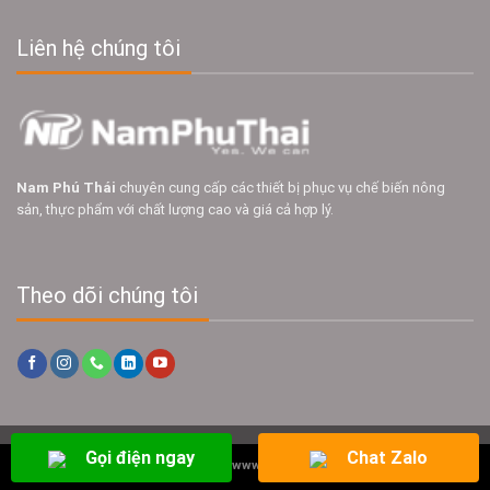
Liên hệ chúng tôi
Nam Phú Thái
chuyên cung cấp các thiết bị phục vụ chế biến nông
sản, thực phẩm với chất lượng cao và giá cả hợp lý.
Theo dõi chúng tôi
Gọi điện ngay
Chat Zalo
Copyright 2026 ©
www.namphuthai.com