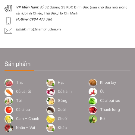
VP Miền Nam:
Số 32 đường 23 KDC Bình Đức (sau chợ đầu mối nông
sản), Bình Chiểu, Thủ Đức, Hồ Chí Minh
Hotline: 0934 477 786
Email:
info@namphuthai.vn
Sản phẩm
Thịt
Hạt
Khoai tây
Củ cà rốt
Củ hành
Ớt
Tỏi
Gừng
Các loại rau
Cà chua
Xoài
Thanh long
Cam – Chanh
Chuối
Bơ
Nhãn – Vải
Khác