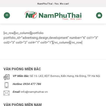
Skip
NamPhuThai - Yes. We can!
to
content
[vc_row][vc_column][portfolio
portfolio_id=”advertising,design,development” number=”6″ col1=”3″
col2=”3″ col3=”2″ col4=”1″ col5=”1″][/vc_column][/vc_row]
VĂN PHÒNG MIỀN BẮC
VP Miền Bắc:
Số 15- LK2, KDT Bemes, Kiến Hưng, Hà Đông, TP. Hà Nội
Hotline: 0934 477 786
Email:
info@namphuthai.vn
VĂN PHÒNG MIỀN NAM