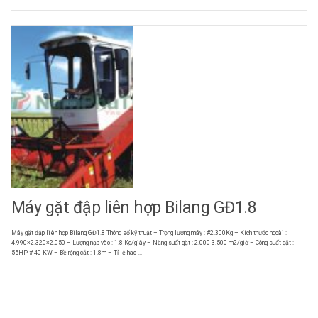
Máy gặt đập liên hợp Bilang GĐ1.8
Máy gặt đập liên hợp Bilang GĐ1.8 Thông số kỹ thuật – Trọng lượng máy : #2.300Kg – Kích thước ngoài :
4.990×2.320×2.050 – Lượng nạp vào : 1.8 Kg/giây – Năng suất gặt : 2.000-3.500 m2/giờ – Công suất gặt :
55HP # 40 KW – Bề rộng cắt : 1.8m – Tỉ lệ hao ...