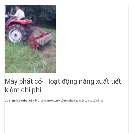
Máy phát cỏ- Hoạt động năng xuất tiết
kiệm chi phí
Ưu điểm Máy phát cỏ
– Phát cỏ tạo mỹ quan – Làm sạch cỏ trong rẫy cao su, cây ăn trái