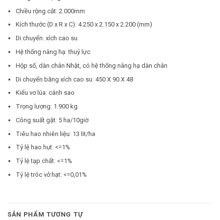
Chiều rộng cắt: 2.000mm
Kích thước (D x R x C): 4.250 x 2.150 x 2.200 (mm)
Di chuyển: xích cao su
Hệ thống nâng hạ: thuỷ lực
Hộp số, dàn chân Nhật, có hệ thống nâng hạ dàn chân
Di chuyển băng xích cao su: 450 X 90 X 48
Kiểu vơ lúa: cánh sao
Trọng lượng: 1.900 kg
Công suất gặt: 5 ha/10giờ
Tiêu hao nhiên liệu: 13 lit/ha
Tỷ lệ hao hụt: <=1%
Tỷ lệ tạp chất: <=1%
Tỷ lệ tróc vở hạt: <=0,01%
SẢN PHẨM TƯƠNG TỰ