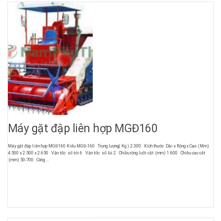
Máy gặt đập liên hợp MGĐ160
Máy gặt đập liên hợp MGĐ160 Kiểu MGĐ-160 Trọng lượng( Kg ) 2.300 Kích thước :Dài x Rộng x Cao (Mm)
4.500 x 2.500 x 2.650 Vận tốc số tới 6 Vận tốc số lùi 2 Chiều rộng lưỡi cắt (mm) 1.600 Chiều cao cắt
(mm) 50-700 Công ...