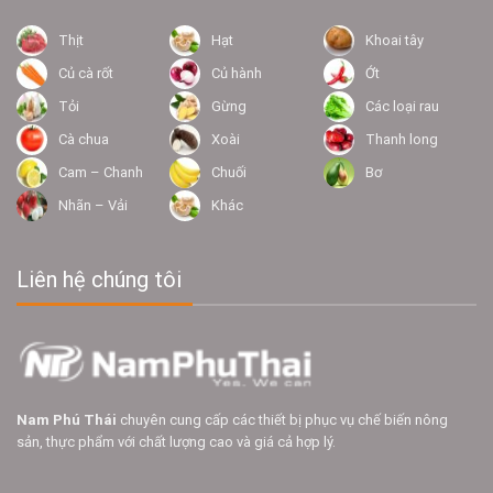
Thịt
Hạt
Khoai tây
Củ cà rốt
Củ hành
Ớt
Tỏi
Gừng
Các loại rau
Cà chua
Xoài
Thanh long
Cam – Chanh
Chuối
Bơ
Nhãn – Vải
Khác
Liên hệ chúng tôi
Nam Phú Thái
chuyên cung cấp các thiết bị phục vụ chế biến nông
sản, thực phẩm với chất lượng cao và giá cả hợp lý.