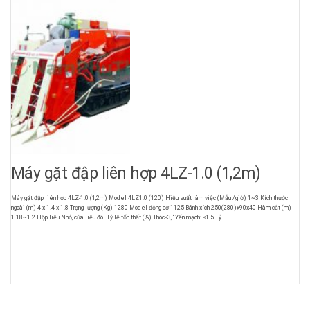
Máy gặt đập liên hợp 4LZ-1.0 (1,2m)
Máy gặt đập liên hợp 4LZ-1.0 (1,2m) Model 4LZ1.0 (120) Hiệu suất làm việc (Mẫu /giờ) 1~3 Kích thước
ngoài (m) 4 x 1.4 x 1.8 Trọng lượng (Kg) 1280 Model động cơ 1125 Bánh xích 250(280)x90x40 Hàm cắt (m)
1.18~1.2 Hộp liệu Nhỏ, cửa liệu đôi Tỷ lệ tổn thất (%) Thóc≤3, ‘ Yến mạch: ≤1.5 Tỷ ...