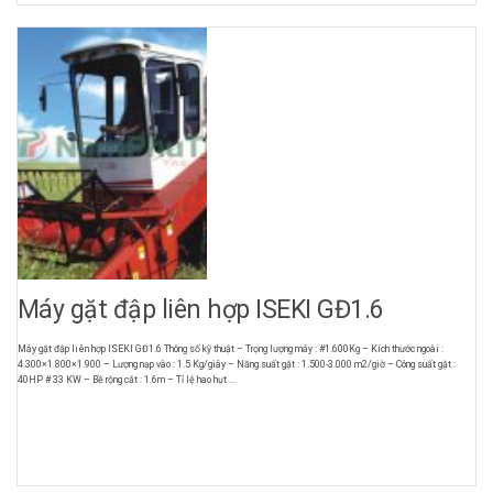
Máy gặt đập liên hợp ISEKI GĐ1.6
Máy gặt đập liên hợp ISEKI GĐ1.6 Thông số kỹ thuật – Trọng lượng máy : #1.600Kg – Kích thước ngoài :
4.300×1.800×1.900 – Lượng nạp vào : 1.5 Kg/giây – Năng suất gặt : 1.500-3.000 m2/giờ – Công suất gặt :
40HP # 33 KW – Bề rộng cắt : 1.6m – Tỉ lệ hao hụt ...