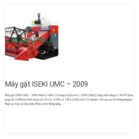
Máy gặt ISEKI UMC – 2009
Máy gặt ISEKI UMC – 2009 Model: UMC-2.0 Động cơ (Deisel): ISEKI (Nhật) Công suất động cơ: 50HP Chiều
rộng cắt: 2.000mm Kích thước (D x R x C): 4.250 x 2.150 x 2.200 (mm) Di chuyển: xích cao su Hệ thống nâng hạ:
thuỷ lực Hộp số, dàn chân Nhật, có hệ thống nâng ...