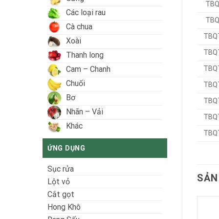
TBQ
Các loại rau
TBQ
Cà chua
TBQ
Xoài
TBQ
Thanh long
TBQ
Cam – Chanh
Chuối
TBQ
Bơ
TBQ
Nhãn – Vải
TBQ
Khác
TBQ
ỨNG DỤNG
Sục rửa
SẢN
Lột vỏ
Cắt gọt
Hong Khô