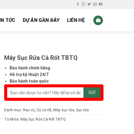
IN TỨC
DỰ ÁN GẦN ĐÂY
LIÊN HỆ
Máy Sục Rửa Cà Rốt TBTQ
Bảo hành chính hãng
Hỗ trợ kỹ thuật 24/7
Bảo hành toàn quốc
Danh mục:
Rau củ
,
Củ cà rốt
,
Máy sục rửa
,
Sục rửa
Từ khóa:
Máy Sục Rửa Cà Rốt TBTQ