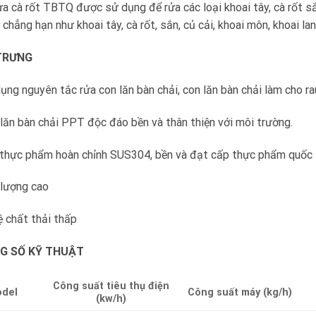
a cà rốt TBTQ được sử dụng để rửa các loại khoai tây, cà rốt sắ
, chẳng hạn như khoai tây, cà rốt, sắn, củ cải, khoai môn, khoai lan
TRƯNG
ụng nguyên tắc rửa con lăn bàn chải, con lăn bàn chải làm cho ra
lăn bàn chải PPT độc đáo bền và thân thiện với môi trường.
thực phẩm hoàn chỉnh SUS304, bền và đạt cấp thực phẩm quốc 
 lượng cao
ệ chất thải thấp
G SỐ KỸ THUẬT
Công suất tiêu thụ điện
del
Công suất máy (kg/h)
(kw/h)