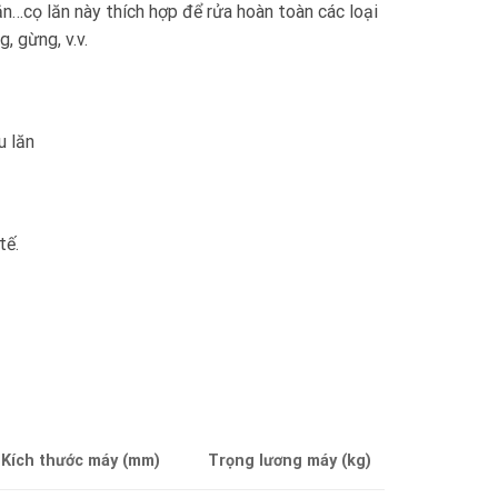
n…cọ lăn này thích hợp để rửa hoàn toàn các loại
g, gừng, v.v.
u lăn
tế.
Kích thước máy (mm)
Trọng lương máy (kg)