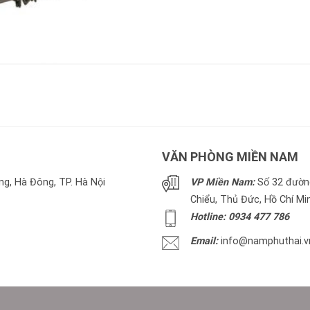
VĂN PHÒNG MIỀN NAM
g, Hà Đông, TP. Hà Nội
VP Miền Nam:
Số 32 đường
Chiểu, Thủ Đức, Hồ Chí Mi
Hotline: 0934 477 786
Email:
info@namphuthai.v