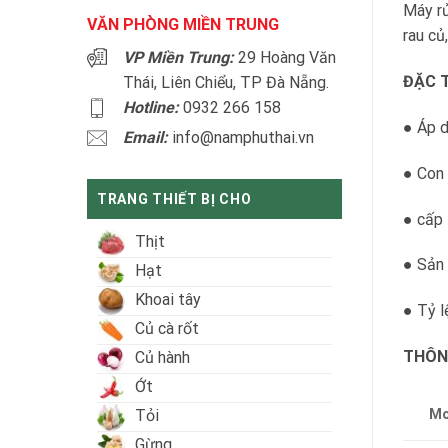
Máy rử
VĂN PHÒNG MIỀN TRUNG
rau củ
VP Miền Trung:
29 Hoàng Văn
ĐẶC 
Thái, Liên Chiểu, TP Đà Nẵng.
Hotline:
0932 266 158
● Áp d
Email:
info@namphuthai.vn
● Con 
TRANG THIẾT BỊ CHO
● cấp 
Thịt
● Sản
Hạt
Khoai tây
● Tỷ l
Củ cà rốt
THÔN
Củ hành
Ớt
Mo
Tỏi
Gừng