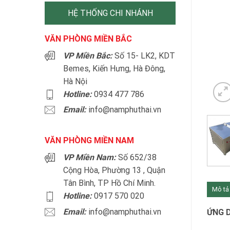
HỆ THỐNG CHI NHÁNH
VĂN PHÒNG MIỀN BẮC
VP Miền Bắc:
Số 15- LK2, KDT
Bemes, Kiến Hưng, Hà Đông,
Hà Nội
Hotline:
0934 477 786
Email:
info@namphuthai.vn
VĂN PHÒNG MIỀN NAM
VP Miền Nam:
Số 652/38
Cộng Hòa, Phường 13 , Quận
Tân Bình, TP Hồ Chí Minh.
Mô tả
Hotline:
0917 570 020
Email:
info@namphuthai.vn
ỨNG 