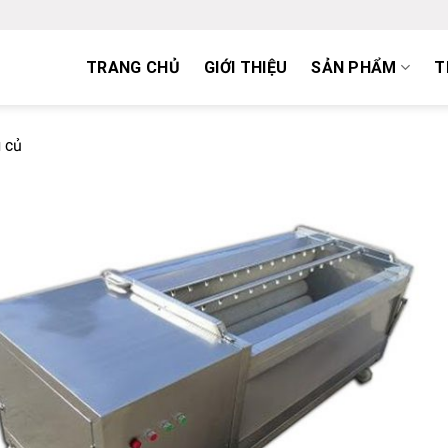
TRANG CHỦ
GIỚI THIỆU
SẢN PHẨM
T
 củ