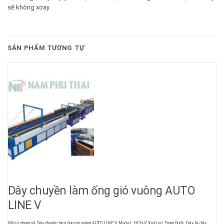
sẽ không xoay
SẢN PHẨM TƯƠNG TỰ
Dây chuyền làm ống gió vuông AUTO
LINE V
Mô tả chung về Dây chuyền làm ống gió vuông AUTO LINE V Model: HCH-V Xuất xứ: Trung Quốc Đây là dây