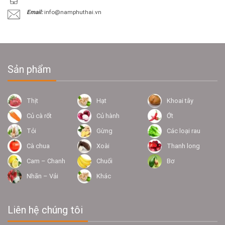
Email:
info@namphuthai.vn
Sản phẩm
Thịt
Hạt
Khoai tây
Củ cà rốt
Củ hành
Ớt
Tỏi
Gừng
Các loại rau
Cà chua
Xoài
Thanh long
Cam – Chanh
Chuối
Bơ
Nhãn – Vải
Khác
Liên hệ chúng tôi