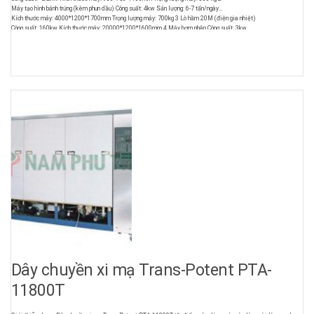
Máy tạo hình bánh trứng (kèm phun dầu) Công suất: 4kw Sản lượng: 6-7 tấn/ngày
Kích thước máy: 4000*1200*1700mm Trọng lượng máy: 700kg 3 Lò hầm 20M (điện gia nhiệt)
Công suất: 160kw Kích thước máy: 20000*1200*1600mm 4 Máy bơm nhân Công suất: 3kw
Kích thước máy: 6000*1200*1600mm 5 Bộ diệt khuẩn làm nguội Công suất: 3kw
Kích thước máy: 12000*1200*1200mm 6 Khay nướng Kích thước: 600*400mm 7 Hệ thống hồi khay nướng
Công suất: 12kw Kích thước máy: 30000*1200*1200mm
Dây chuyền xi mạ Trans-Potent PTA-
11800T