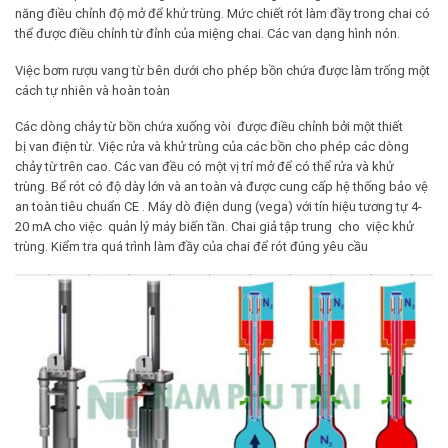
năng điều chỉnh độ mở để khử trùng. Mức chiết rót làm đầy trong chai có
thể được điều chỉnh từ đỉnh của miệng chai. Các van dạng hình nón.
Việc bơm rượu vang từ bên dưới cho phép bồn chứa được làm trống một
cách tự nhiên và hoàn toàn
Các dòng chảy từ bồn chứa xuống vòi được điều chỉnh bởi một thiết
bị van điện từ. Việc rửa và khử trùng của các bồn cho phép các dòng
chảy từ trên cao. Các van đều có một vị trí mở để có thể rửa và khử
trùng. Bể rót có độ dày lớn và an toàn và được cung cấp hệ thống bảo vệ
an toàn tiêu chuẩn CE . Máy dò điện dung (vega) với tín hiệu tương tự 4-
20 mA cho việc quản lý máy biến tần. Chai giả tập trung cho việc khử
trùng. Kiểm tra quá trình làm đầy của chai để rót đúng yêu cầu