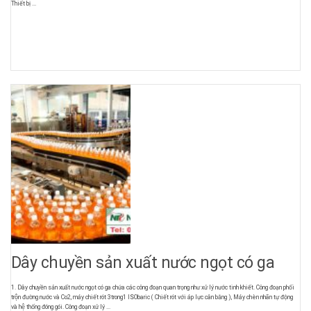
Thiết bị ...
Dây chuyền sản xuất nước ngọt có ga
1. Dây chuyền sản xuất nước ngọt có ga chứa các công đoạn quan trọng như xử lý nước tinh khiết. Công đoạn phối
trộn đường nước và Co2, máy chiết rót 3trong1 ISObaric ( Chiết rót với áp lực cân bằng ), Máy chèn nhãn tự động
và hệ thống đóng gói. Công đoạn xử lý ...