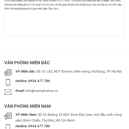
Giới thiệu chung: Dây chuyền xi mạ Trans-Potent PTA-11800T Ưu điểm của dòng máy này là ngoài làm sạch,
nếu bạn rửa những thứ có liên quan tới kim loại, nó còn giúp cho bề mặt chống được việc ăn mòn, gỉ sét, đổi màu,
biến tính trong khoảng thời gian nhất định. Rửa, làm ...
VĂN PHÒNG MIỀN BẮC
VP Miền Bắc:
Số 15- LK2, KDT Bemes, Kiến Hưng, Hà Đông, TP. Hà Nội
Hotline: 0934 477 786
Email:
info@namphuthai.vn
VĂN PHÒNG MIỀN NAM
VP Miền Nam:
Số 32 đường 23 KDC Bình Đức (sau chợ đầu mối nông
sản), Bình Chiểu, Thủ Đức, Hồ Chí Minh
Hotline: 0934 477 786