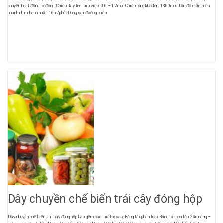
chuyền hoạt động tự động. Chiều dày tôn làm việc: 0.6 – 1.2mm Chiều rộng khổ tôn: 1300mm Tốc độ d ẫn ti ến
nhanh nh n nhanh nhất: 16m/phút Dung sai đường chéo: ...
Dây chuyền chế biến trái cây đóng hộp
Dây chuyền chế biến trái cây đóng hộp bao gồm các thiết bị sau: Băng tải phân loại Băng tải con lăn Gầu nâng –