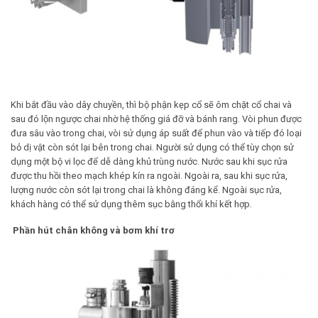
Khi bắt đầu vào dây chuyền, thì bộ phận kẹp cổ sẽ ôm chặt cổ chai và
sau đó lộn ngược chai nhờ hệ thống giá đỡ và bánh rang. Vòi phun được
đưa sâu vào trong chai, vòi sử dụng áp suất để phun vào và tiếp đó loại
bỏ dị vật còn sót lại bên trong chai. Người sử dụng có thể tùy chọn sử
dụng một bộ vi lọc để dễ dàng khủ trùng nước. Nước sau khi sục rửa
được thu hồi theo mạch khép kín ra ngoài. Ngoài ra, sau khi sục rửa,
lượng nước còn sót lại trong chai là không đáng kể. Ngoài sục rửa,
khách hàng có thể sử dụng thêm sục bằng thổi khí kết hợp.
Phần hút chân không và bơm khí trơ