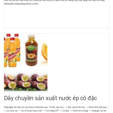
máy sục bọt khí chần Máy cắt miếng trái cây Máy cắt Cuber Gầu tải thang máy Nấu syrup Nồi hấp tiệt trùng
thành phẩm Đóng thùng carton lưu kho ...
Dây chuyền sản xuất nước ép cô đặc
Công nghệ chủ đạo với các bước cơ bản như sau : Từ trái cây tươi –> Rửa sạch kiểm tra –> Chiết tách dịch quả –
> Lọc nước ép –> Xử lý Enzym hoạt tính –> Tiệt trùng UHT –> Cô đặc –> Chiết rót vô trùng –> Đóng gói lưu trữ.