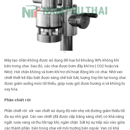
Máy tạo chân không được sử dụng để loại bỏ khoảng 90% không khí
bên trong chai. Sau đó, các chai được bơm đầy khí trơ ( CO2 hoặc/và
Nitơ). Hút chân không và bơm khí trơ chỉ hoạt động khi có chai. Nhờ van
chiết thiết kế đặc biệt được sáng chế bởi GAI, lượng Oxy tồn tại trong chai
được giảm xuống mức tối thiểu, giúp rượu giữ được hương vị và không bị
oxy hóa.
Phần chiết rót
Phần chiết rót với van chiết sử dụng độ nén nhẹ với đường giảm thiểu tối
đa sự nhỏ giọt. Các van chiết (đã được cấp bằng sáng chế) có khả năng
ngắt rượu vang và thu hồi tạp khí, ngăn chặn bất kỳ sự tiếp xúc nào giữa
các thành phần bên trong chai với môi trường bên ngoài. Van có khả