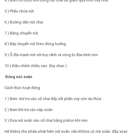
4 ) Bơm trơ trước khi đóng nút chai để giảm quá trình oxy hóa .
5 ) Phễu chứa nút
6 ) Đường dẫn nút chai
7 ) Băng chuyển nút
8 ) Bẫy chuyển nút theo đúng hướng
9 ) Ổ đĩa mạnh mẽ với trục rãnh và vòng bi đũa hình nón .
10 ) Điều chỉnh chiều cao (tùy chọn )
Đóng nút xoắn
Cách thức hoạt động:
1 ) Bơm khí trơ vào cổ chai đẩy nốt phần oxy còn dư thừa
2 ) Bơm khí trơ vào nắp xoắn .
3 ) Đưa nút xoắn vào cổ chai bằng piston khí nén.
Hệ thống cho phép phát hiện nút xoắn, nếu không có nút xoắn, đầu xoay