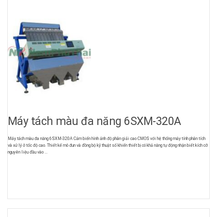
Máy tách màu đa năng 6SXM-320A
Máy tách màu đa năng 6SXM-320A Cảm biến hình ảnh độ phân giải cao CMOS với hệ thống máy tính phân tích
và xử lý ở tốc độ cao. Thiết kế mô đun và đồng bộ kỹ thuật số khiến thiết bị có khả năng tự động nhận biết kích cỡ
nguyên liệu đầu vào ...