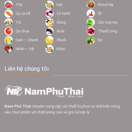
Thịt
Hạt
Khoai tây
Củ cà rốt
Củ hành
Ớt
Tỏi
Gừng
Các loại rau
Cà chua
Xoài
Thanh long
Cam – Chanh
Chuối
Bơ
Nhãn – Vải
Khác
Liên hệ chúng tôi
Nam Phú Thái
chuyên cung cấp các thiết bị phục vụ chế biến nông
sản, thực phẩm với chất lượng cao và giá cả hợp lý.