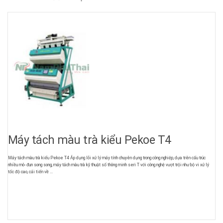
Máy tách màu trà kiểu Pekoe T4
Máy tách màu trà kiểu Pekoe T4 Áp dụng lõi xử lý máy tính chuyên dụng trong công nghiệp, dựa trên cấu trúc
nhiều mô- đun song song, máy tách màu trà kỹ thuật số thông minh seri T với công nghệ vượt trội như bộ vi xử lý
tốc độ cao, cải tiến về ...