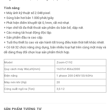
Tính năng:
+ Máy ảnh kỹ thuật số 2.048 pixel.
+ Súng bắn hơi bắn 1.000 phát/giây.
+ Phát hiện điểm khuyết tật 0,1mm, rất mờ nhạt.
+ Hạn chế tối đa thất thoát sản phẩm do bắn bể, dập nát.
+ Các máng tải hoạt động độc lập.
+ Sản phẩm đầu ra cao cấp.
+ Tuổi thọ thiết bị cao và vận hành tốt trong điều kiện thời tiết khắc nhiệt.
+ Có tới 32 chức năng ứng dụng, bắn nhiều loại hạt trên cùng một máy và
dễ dàng thay đổi chọn loại sản phẩm thích hợp.
Model
Zoom-C192
Quy cách máy WxLxH(mm)
1637x1456x2000
Điện năng
1 phase 200-240V 50/60Hz
Máy nén khí (Hp)
20
Công suất ngõ ra (Ton)
3,5-12
SẢN PHẨM TƯƠNG TỰ