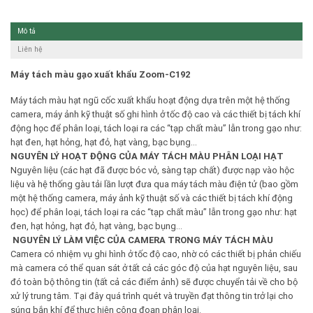
Mô tả
Liên hệ
Máy tách màu gạo xuất khẩu Zoom-C192
Máy tách màu hạt ngũ cốc xuất khẩu hoạt động dựa trên một hệ thống
camera, máy ảnh kỹ thuật số ghi hình ở tốc độ cao và các thiết bị tách khí
động học để phân loại, tách loại ra các “tạp chất màu” lẫn trong gạo như:
hạt đen, hạt hỏng, hạt đỏ, hạt vàng, bạc bụng…
NGUYÊN LÝ HOẠT ĐỘNG CỦA MÁY TÁCH MÀU PHÂN LOẠI HẠT
Nguyên liệu (các hạt đã được bóc vỏ, sàng tạp chất) được nạp vào hộc
liệu và hệ thống gàu tải lần lượt đưa qua máy tách màu điện tử (bao gồm
một hệ thống camera, máy ảnh kỹ thuật số và các thiết bị tách khí động
học) để phân loại, tách loại ra các “tạp chất màu” lẫn trong gạo như: hạt
đen, hạt hỏng, hạt đỏ, hạt vàng, bạc bụng…
NGUYÊN LÝ LÀM VIỆC CỦA CAMERA TRONG MÁY TÁCH MÀU
Camera có nhiệm vụ ghi hình ở tốc độ cao, nhờ có các thiết bị phản chiếu
mà camera có thể quan sát ở tất cả các góc độ của hạt nguyên liệu, sau
đó toàn bộ thông tin (tất cả các điểm ảnh) sẽ được chuyển tải về cho bộ
xử lý trung tâm. Tại đây quá trình quét và truyền đạt thông tin trở lại cho
súng bắn khí để thực hiện công đoạn phân loại.