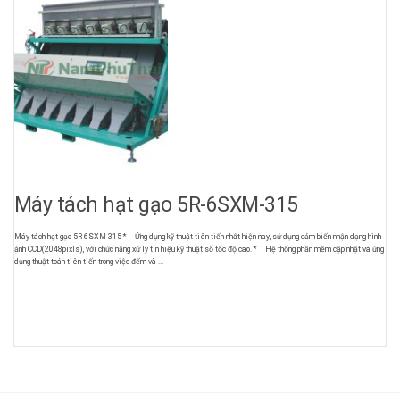
Máy tách hạt gạo 5R-6SXM-315
Máy tách hạt gạo 5R-6SXM-315 * Ứng dụng kỹ thuật tiên tiến nhất hiện nay, sử dụng cảm biến nhận dạng hình
ảnh CCD(2048pixls), với chức năng xử lý tín hiệu kỹ thuật số tốc độ cao. * Hệ thống phần mềm cập nhật và ứng
dụng thuật toán tiên tiến trong việc đếm và ...