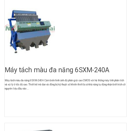
Máy tách màu đa năng 6SXM-240A
Máy tách màu đa năng 6SXM-240A Cảm biến hình ảnh độ phân giải cao CMOS với hệ thống máy tính phân tích
và xử lý ở tốc độ cao. Thiết kế mô đun và đồng bộ kỹ thuật số khiến thiết bị có khả năng tự động nhận biết kích cỡ
nguyên liệu đầu vào ...