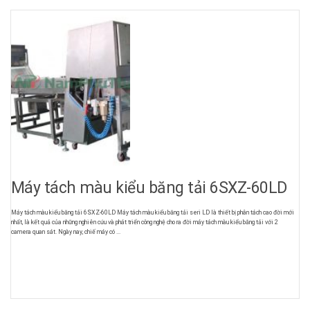
Máy tách màu kiểu băng tải 6SXZ-60LD
Máy tách màu kiểu băng tải 6SXZ-60LD Máy tách màu kiểu băng tải seri LD là thiết bị phân tách cao đời mới
nhất, là kết quả của những nghiên cứu và phát triển công nghệ cho ra đời máy tách màu kiểu bằng tải với 2
camera quan sát. Ngày nay, chiế máy có ...