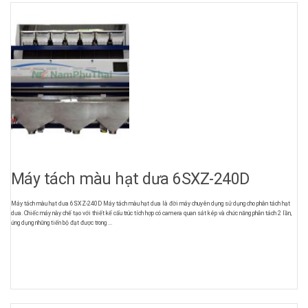
Máy tách màu hạt dưa 6SXZ-240D
Máy tách màu hạt dưa 6SXZ-240D Máy tách màu hạt dưa là đời máy chuyên dụng sử dụng cho phân tách hạt
dưa. Chiếc máy này chế tạo với thiết kế cấu trúc tích hợp có camera quan sát kép và chức năng phân tách 2 lần,
ứng dụng những tiến bộ đạt được trong ...