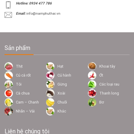
Hotline: 0934 477 786
Email:
info@namphuthai.vn
Sản phẩm
Thịt
Hạt
Khoai tây
Củ cà rốt
Củ hành
Ớt
Tỏi
Gừng
Các loại rau
Cà chua
Xoài
Thanh long
Cam – Chanh
Chuối
Bơ
Nhãn – Vải
Khác
Liên hệ chúng tôi