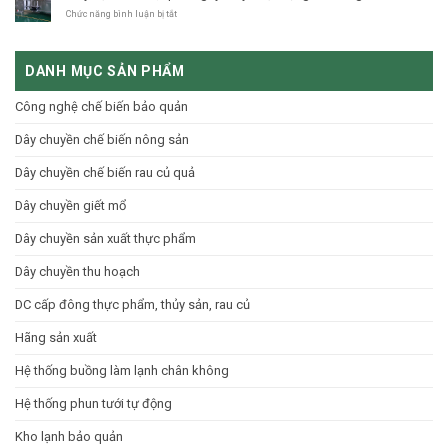
pháp
nào?
chế
ở
Chức năng bình luận bị tắt
hoàn
Bạn
biến
Máy
thiện
cần
nông
sục
cho
biết?
sản
rửa
nông
DANH MỤC SẢN PHẨM
quy
rau,
sản
mô
quả:
Việt
công
Nguyên
Công nghệ chế biến bảo quản
nghiệp
lý
hiệu
hoạt
Dây chuyền chế biến nông sản
suất
động
cao
và
Báo
Dây chuyền chế biến rau củ quả
giá
Dây chuyền giết mổ
Dây chuyền sản xuất thực phẩm
Dây chuyền thu hoạch
DC cấp đông thực phẩm, thủy sản, rau củ
Hãng sản xuất
Hệ thống buồng làm lạnh chân không
Hệ thống phun tưới tự động
Kho lạnh bảo quản