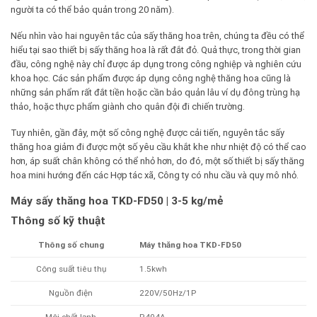
người ta có thể bảo quản trong 20 năm).
Nếu nhìn vào hai nguyên tắc của sấy thăng hoa trên, chúng ta đều có thể
hiểu tại sao thiết bị sấy thăng hoa là rất đắt đỏ. Quả thực, trong thời gian
đầu, công nghệ này chỉ được áp dụng trong công nghiệp và nghiên cứu
khoa học. Các sản phẩm được áp dụng công nghệ thăng hoa cũng là
những sản phẩm rất đắt tiền hoặc cần bảo quản lâu ví dụ đông trùng hạ
thảo, hoặc thực phẩm giành cho quân đội đi chiến trường.
Tuy nhiên, gần đây, một số công nghệ được cải tiến, nguyên tắc sấy
thăng hoa giảm đi được một số yêu cầu khắt khe như nhiệt độ có thể cao
hơn, áp suất chân không có thể nhỏ hơn, do đó, một số thiết bị sấy thăng
hoa mini hướng đến các Hợp tác xã, Công ty có nhu cầu và quy mô nhỏ.
Máy sấy thăng hoa TKD-FD50 | 3-5 kg/mẻ
Thông số kỹ thuật
Thông số chung
Máy thăng hoa
TKD-FD50
Công suất tiêu thụ
1.5kwh
Nguồn điện
220V/50Hz/1P
Môi chất lạnh
R404A