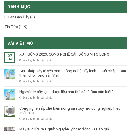
DANH MỤC
Dự Án Gần Đây
(6)
Tin Tức
(119)
BÀI VIẾT MỚI
XU HƯỚNG 2023: CÔNG NGHỆ CẤP ĐÔNG NITO LỎNG
07
Th2
ở
Chức năng bình luận bị tắt
XU
HƯỚNG
Giải pháp sấy tổ yến bằng công nghệ sấy lạnh – Giải pháp hoàn
2023:
thiện cho nông sản Việt
CÔNG
NGHỆ
ở
Chức năng bình luận bị tắt
CẤP
Giải
ĐÔNG
pháp
Nguyên lý sấy lạnh dược liệu như thế nào? Bạn cần biết?
NITO
sấy
LỎNG
tổ
ở
Chức năng bình luận bị tắt
yến
Nguyên
bằng
lý
Công nghệ sấy, chế biến nông sản quy mô công nghiệp hiệu
công
sấy
suất cao
nghệ
lạnh
sấy
dược
ở
Chức năng bình luận bị tắt
lạnh
liệu
Công
–
như
nghệ
Máy sục rửa rau, quả: Nguyên lý hoạt động và Báo giá
Giải
thế
sấy,