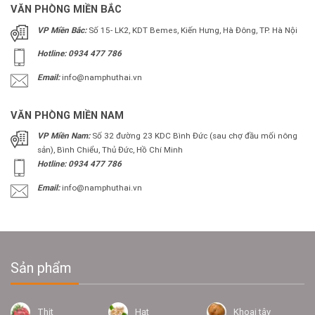
VĂN PHÒNG MIỀN BẮC
VP Miền Bắc:
Số 15- LK2, KDT Bemes, Kiến Hưng, Hà Đông, TP. Hà Nội
Hotline: 0934 477 786
Email:
info@namphuthai.vn
VĂN PHÒNG MIỀN NAM
VP Miền Nam:
Số 32 đường 23 KDC Bình Đức (sau chợ đầu mối nông
sản), Bình Chiểu, Thủ Đức, Hồ Chí Minh
Hotline: 0934 477 786
Email:
info@namphuthai.vn
Sản phẩm
Thịt
Hạt
Khoai tây