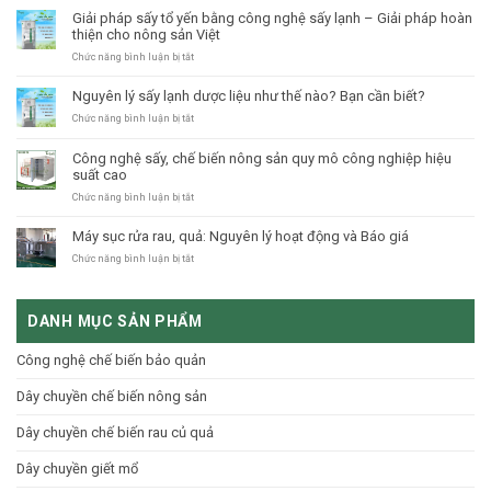
HƯỚNG
Giải pháp sấy tổ yến bằng công nghệ sấy lạnh – Giải pháp hoàn
2023:
thiện cho nông sản Việt
CÔNG
NGHỆ
ở
Chức năng bình luận bị tắt
CẤP
Giải
ĐÔNG
pháp
Nguyên lý sấy lạnh dược liệu như thế nào? Bạn cần biết?
NITO
sấy
LỎNG
tổ
ở
Chức năng bình luận bị tắt
yến
Nguyên
bằng
lý
Công nghệ sấy, chế biến nông sản quy mô công nghiệp hiệu
công
sấy
suất cao
nghệ
lạnh
sấy
dược
ở
Chức năng bình luận bị tắt
lạnh
liệu
Công
–
như
nghệ
Máy sục rửa rau, quả: Nguyên lý hoạt động và Báo giá
Giải
thế
sấy,
pháp
nào?
chế
ở
Chức năng bình luận bị tắt
hoàn
Bạn
biến
Máy
thiện
cần
nông
sục
cho
biết?
sản
rửa
nông
DANH MỤC SẢN PHẨM
quy
rau,
sản
mô
quả:
Việt
công
Nguyên
Công nghệ chế biến bảo quản
nghiệp
lý
hiệu
hoạt
Dây chuyền chế biến nông sản
suất
động
cao
và
Báo
Dây chuyền chế biến rau củ quả
giá
Dây chuyền giết mổ