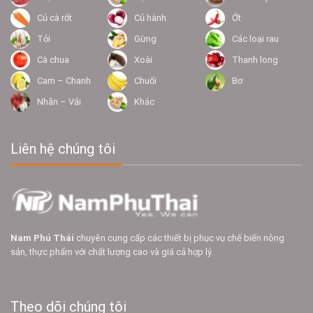
Củ cà rốt
Củ hành
Ớt
Tỏi
Gừng
Các loại rau
Cà chua
Xoài
Thanh long
Cam – Chanh
Chuối
Bơ
Nhãn – Vải
Khác
Liên hệ chúng tôi
Nam Phú Thái
chuyên cung cấp các thiết bị phục vụ chế biến nông
sản, thực phẩm với chất lượng cao và giá cả hợp lý.
Theo dõi chúng tôi