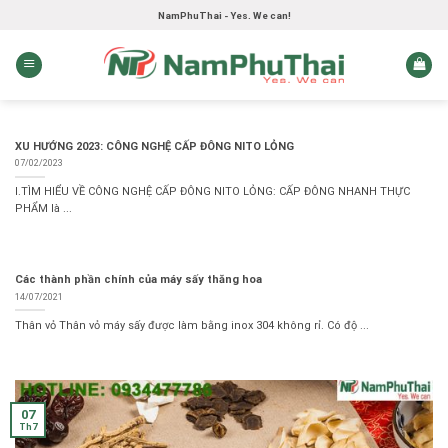
Skip
NamPhuThai - Yes. We can!
to
content
XU HƯỚNG 2023: CÔNG NGHỆ CẤP ĐÔNG NITO LỎNG
07/02/2023
I.TÌM HIỂU VỀ CÔNG NGHỆ CẤP ĐÔNG NITO LỎNG: CẤP ĐÔNG NHANH THỰC
PHẨM là ...
Các thành phần chính của máy sấy thăng hoa
14/07/2021
Thân vỏ Thân vỏ máy sấy được làm bằng inox 304 không rỉ. Có độ ...
07
Th7