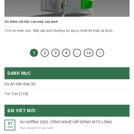
Ưu điểm nổi bật của máy sấy lạnh
Tính an toàn cao. Máy sấy lạnh thường sử dụng nhiệt độ thấp và được ...
1
2
3
4
…
12
DANH MỤC
Dự Án Gần Đây
(6)
Tin Tức
(119)
BÀI VIẾT MỚI
XU HƯỚNG 2023: CÔNG NGHỆ CẤP ĐÔNG NITO LỎNG
07
Th2
ở
Chức năng bình luận bị tắt
XU