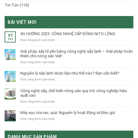
Tin Tức
(119)
BÀI VIẾT MỚI
XU HƯỚNG 2023: CÔNG NGHỆ CẤP ĐÔNG NITO LỎNG
07
Th2
ở
Chức năng bình luận bị tắt
XU
HƯỚNG
Giải pháp sấy tổ yến bằng công nghệ sấy lạnh – Giải pháp hoàn
2023:
thiện cho nông sản Việt
CÔNG
NGHỆ
ở
Chức năng bình luận bị tắt
CẤP
Giải
ĐÔNG
pháp
Nguyên lý sấy lạnh dược liệu như thế nào? Bạn cần biết?
NITO
sấy
LỎNG
tổ
ở
Chức năng bình luận bị tắt
yến
Nguyên
bằng
lý
Công nghệ sấy, chế biến nông sản quy mô công nghiệp hiệu
công
sấy
suất cao
nghệ
lạnh
sấy
dược
ở
Chức năng bình luận bị tắt
lạnh
liệu
Công
–
như
nghệ
Máy sục rửa rau, quả: Nguyên lý hoạt động và Báo giá
Giải
thế
sấy,
pháp
nào?
chế
ở
Chức năng bình luận bị tắt
hoàn
Bạn
biến
Máy
thiện
cần
nông
sục
cho
biết?
sản
rửa
nông
DANH MỤC SẢN PHẨM
quy
rau,