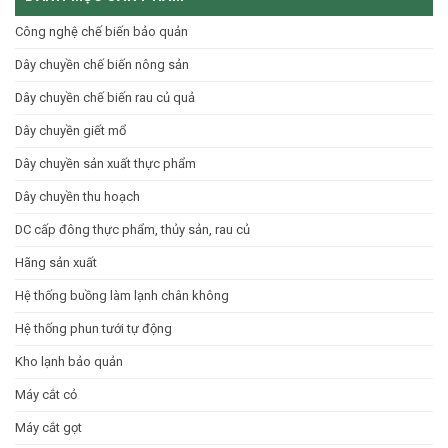
sản
mô
quả:
Việt
công
Nguyên
Công nghệ chế biến bảo quản
nghiệp
lý
hiệu
hoạt
Dây chuyền chế biến nông sản
suất
động
cao
và
Báo
Dây chuyền chế biến rau củ quả
giá
Dây chuyền giết mổ
Dây chuyền sản xuất thực phẩm
Dây chuyền thu hoạch
DC cấp đông thực phẩm, thủy sản, rau củ
Hãng sản xuất
Hệ thống buồng làm lạnh chân không
Hệ thống phun tưới tự động
Kho lạnh bảo quản
Máy cắt cỏ
Máy cắt gọt