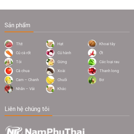
Sản phẩm
Thịt
Hạt
Khoai tây
Củ cà rốt
Củ hành
Ớt
Tỏi
Gừng
Các loại rau
Cà chua
Xoài
Thanh long
Cam – Chanh
Chuối
Bơ
Nhãn – Vải
Khác
Liên hệ chúng tôi