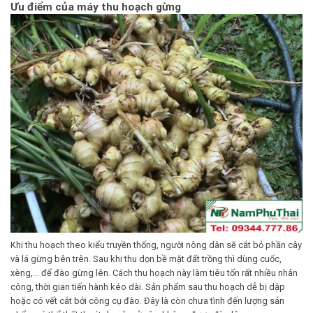
Ưu điểm của máy thu hoạch gừng
Khi thu hoạch theo kiểu truyền thống, người nông dân sẽ cắt bỏ phần cây
và lá gừng bên trên. Sau khi thu dọn bề mặt đất trồng thì dùng cuốc,
xèng,… để đào gừng lên. Cách thu hoạch này làm tiêu tốn rất nhiều nhân
công, thời gian tiến hành kéo dài. Sản phẩm sau thu hoạch dễ bị dập
hoặc có vết cắt bởi công cụ đào. Đây là còn chưa tình đến lượng sản