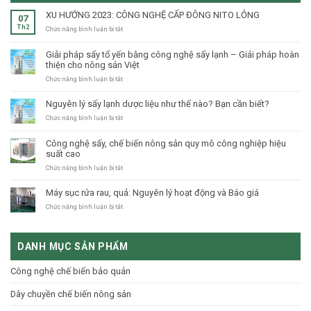
XU HƯỚNG 2023: CÔNG NGHỆ CẤP ĐÔNG NITO LỎNG
07
Th2
ở
Chức năng bình luận bị tắt
XU
HƯỚNG
Giải pháp sấy tổ yến bằng công nghệ sấy lạnh – Giải pháp hoàn
2023:
thiện cho nông sản Việt
CÔNG
NGHỆ
ở
Chức năng bình luận bị tắt
CẤP
Giải
ĐÔNG
pháp
Nguyên lý sấy lạnh dược liệu như thế nào? Bạn cần biết?
NITO
sấy
LỎNG
tổ
ở
Chức năng bình luận bị tắt
yến
Nguyên
bằng
lý
Công nghệ sấy, chế biến nông sản quy mô công nghiệp hiệu
công
sấy
suất cao
nghệ
lạnh
sấy
dược
ở
Chức năng bình luận bị tắt
lạnh
liệu
Công
–
như
nghệ
Máy sục rửa rau, quả: Nguyên lý hoạt động và Báo giá
Giải
thế
sấy,
pháp
nào?
chế
ở
Chức năng bình luận bị tắt
hoàn
Bạn
biến
Máy
thiện
cần
nông
sục
cho
biết?
sản
rửa
nông
DANH MỤC SẢN PHẨM
quy
rau,
sản
mô
quả:
Việt
công
Nguyên
Công nghệ chế biến bảo quản
nghiệp
lý
hiệu
hoạt
Dây chuyền chế biến nông sản
suất
động
cao
và