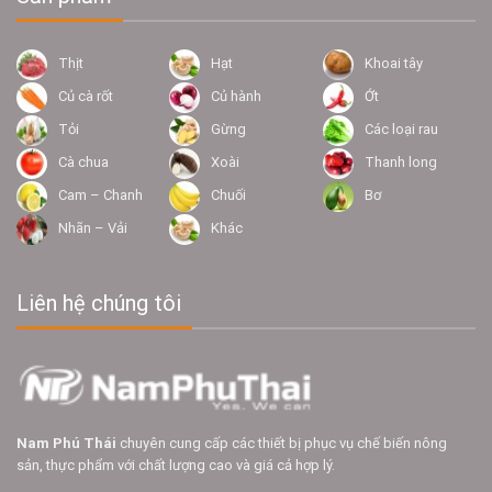
Thịt
Hạt
Khoai tây
Củ cà rốt
Củ hành
Ớt
Tỏi
Gừng
Các loại rau
Cà chua
Xoài
Thanh long
Cam – Chanh
Chuối
Bơ
Nhãn – Vải
Khác
Liên hệ chúng tôi
Nam Phú Thái
chuyên cung cấp các thiết bị phục vụ chế biến nông
sản, thực phẩm với chất lượng cao và giá cả hợp lý.