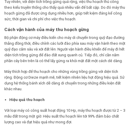
Tuy nhiên, với diện tích trồng gừng quá rộng, việc thu hoạch thủ công
theo kiểu truyền thống cho thấy quá nhiều vấn để bất cập. Do đó máy thu
hoạch gừng đã được ứng dụng nhiều hơn, giúp tiết kiệm đáng kể công
sức, thời gian và chi phí cho việc thu hoạch.
Cách vận hành của máy thu hoạch gừng
Bộ phận động cơ máy điều kiển cho máy di chuyển trong quỹ đạo đường
thẳng đồng thời, điều chỉnh các lưỡi đào phía sau máy vận hành theo một
quỹ đạo cắm sâu và xới đất lên. Người vận hành điều khiển để máy đi hết
diện tích trồng gừng để đào đất xung quanh củ. Tiếp đó, chỉ cần nắm
phần cây bên trên là có thể lấy gừng ra khỏi mặt đất một cách dê dàng.
Máy thích hợp để thu hoạch cho những vùng trồng gừng với diện tích
rộng. Động cơ Dieze mạnh mẽ, tiết kiệm nhiên liệu họt động hiệu quả. Sử
dụng hệ thống bánh xích dễ dàng di chuyển trong những điều kiện đất
khác nhau.
Hiệu quả thu hoạch
Với loại máy có công suất hoạt động 10 Hp, máy thu hoạch được từ 2 – 3
mẫu đất trong một giờ. Hiệu suất thu hoạch lên tới 99% đảm bảo chất
lượng cao và đạt hiệu quả như mong đợi.