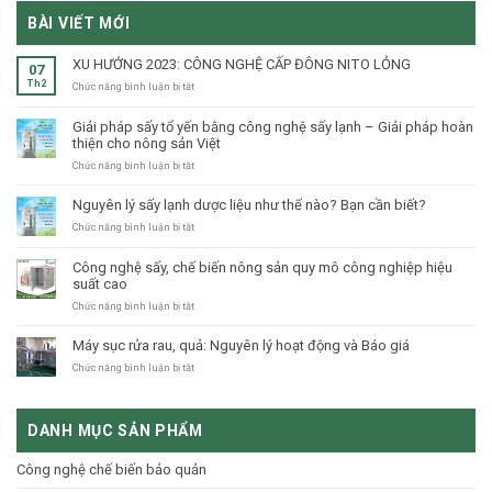
BÀI VIẾT MỚI
XU HƯỚNG 2023: CÔNG NGHỆ CẤP ĐÔNG NITO LỎNG
07
Th2
ở
Chức năng bình luận bị tắt
XU
HƯỚNG
Giải pháp sấy tổ yến bằng công nghệ sấy lạnh – Giải pháp hoàn
2023:
thiện cho nông sản Việt
CÔNG
NGHỆ
ở
Chức năng bình luận bị tắt
CẤP
Giải
ĐÔNG
pháp
Nguyên lý sấy lạnh dược liệu như thế nào? Bạn cần biết?
NITO
sấy
LỎNG
tổ
ở
Chức năng bình luận bị tắt
yến
Nguyên
bằng
lý
Công nghệ sấy, chế biến nông sản quy mô công nghiệp hiệu
công
sấy
suất cao
nghệ
lạnh
sấy
dược
ở
Chức năng bình luận bị tắt
lạnh
liệu
Công
–
như
nghệ
Máy sục rửa rau, quả: Nguyên lý hoạt động và Báo giá
Giải
thế
sấy,
pháp
nào?
chế
ở
Chức năng bình luận bị tắt
hoàn
Bạn
biến
Máy
thiện
cần
nông
sục
cho
biết?
sản
rửa
nông
DANH MỤC SẢN PHẨM
quy
rau,
sản
mô
quả:
Việt
công
Nguyên
Công nghệ chế biến bảo quản
nghiệp
lý
hiệu
hoạt