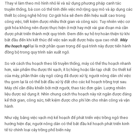
Thay vì làm theo mô hình nhỏ lẻ và sử dụng phương pháp canh tác
truyền thống, bà con có thể tính đến việc mở rộng quy mô và áp dụng các
thiết bị công nghệ hỗ trợ. Cơ giới hóa sẽ đem đến hiệu suất cao trong
công việc, tiết kiệm được nhiều thời gian và công sức. Tuy nhiên việc cơ
giới hóa không nên được thực hiện ở một hay một vài giai đoạn mà cần
được phát triển thành một quy trình. Đem đến sự hỗ trợ hoàn thiện từ khi
bắt đầu đến khi kết thúc để việc sản xuất được hiệu qua cao nhất.
Máy
thu hoạch ngô
lại là một phần quan trọng để quá trình này được tiến hành
đồng bộ trong quy trình sản xuất ngô.
So với cách thu hoạch theo lối truyền thống, máy có thể thu hoạch nhanh
hơn, sản phẩm thu được thì sạch, ít bị hỏng hoặc lẫn tạp chất. Do thiết kế
của máy, phần thân cây ngô cũng đã được xử lý, người nông dân chỉ việc
thu gom lại là có thể bắt đầu xử lý đất cho các kế hoạch trồng trọt sau.
Máy chỉ cần điều khiển bởi một người, thao tác đơn giản. Lượng nhiên
liệu được sử dụng ít. Nhìn chung cách thu hoạch này rút ngắn được đáng
kể thời gian, công sức, tiết kiệm được cho phí lớn cho nhân công và vận
hành.
Như vậy, bằng việc vạch mộ kế hoạch để phát triển việc trồng ngô theo
hướng hiện đại, người nông dân có thể bắt đầu kế hoạch phát triển kinh
tế từ chính loại cây trồng phổ biến này.