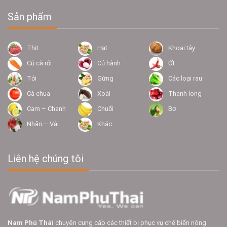
Sản phẩm
Thịt
Hạt
Khoai tây
Củ cà rốt
Củ hành
Ớt
Tỏi
Gừng
Các loại rau
Cà chua
Xoài
Thanh long
Cam – Chanh
Chuối
Bơ
Nhãn – Vải
Khác
Liên hệ chúng tôi
Nam Phú Thái
chuyên cung cấp các thiết bị phục vụ chế biến nông