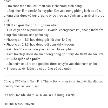
phẩm
– Lựa chọn theo tiêu chí: màu sắc, kích thước, hình dạng
– Công nhân làm việc khâu này phải làm việc trong phòng lạnh 18 độ C,
phòng phải được vô trùng, trang phục theo quy định an toàn vệ sinh thực
phẩm.
3.10. Bao gói/ đóng thùng/ dán nhãn
– Lựa chọn bao bì phức hợp OPP/Al/PE chống thấm khí, chống thấm ẩm
dùng cho các loại sản phẩm sấy
– Phương án 1: kết hợp đóng gói hút chân không
– Phương án 2: kết hợp đóng gói bơm khí Nitrogen
– Kiểm tra độ kín và thông tin trên bao bì sản phẩm
– Kiểm tra nhiệt độ và độ ẩm phòng đóng gói: nhiệt độ 18C, độ ẩm 50%
3.11. Bảo quản sản phẩm
– Sản phẩm sau khi bao gói phải được chuyển vào kho thành phẩm
– Thường xuyên kiểm tra các thông số bảo quản
Công ty CPCN lạnh Nam Phú Thái – Đơn vị chuyên phân phối, lắp đặt các
thiết bị chế biến nông sản
Địa chỉ: LK2, Khu đô thị CT6, Xa La, Hà Đông, Hà Nội
Hotline: 09322266758