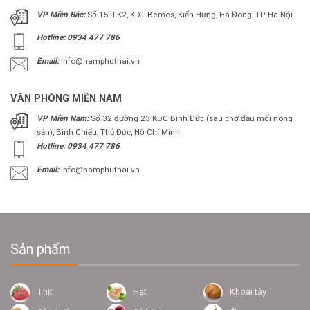
VP Miền Bắc:
Số 15- LK2, KDT Bemes, Kiến Hưng, Hà Đông, TP. Hà Nội
Hotline: 0934 477 786
Email:
info@namphuthai.vn
VĂN PHÒNG MIỀN NAM
VP Miền Nam:
Số 32 đường 23 KDC Bình Đức (sau chợ đầu mối nông
sản), Bình Chiểu, Thủ Đức, Hồ Chí Minh
Hotline: 0934 477 786
Email:
info@namphuthai.vn
Sản phẩm
Thịt
Hạt
Khoai tây