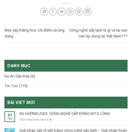
Máy sấy thăng hoa: Ưu điểm và ứng
Công nghệ sấy lạnh là gì và tại sao
dụng
nên áp dụng tại Việt Nam???
DANH MỤC
Dự Án Gần Đây
(6)
Tin Tức
(119)
BÀI VIẾT MỚI
XU HƯỚNG 2023: CÔNG NGHỆ CẤP ĐÔNG NITO LỎNG
07
Th2
ở
Chức năng bình luận bị tắt
XU
HƯỚNG
Giải pháp sấy tổ yến bằng công nghệ sấy lạnh – Giải pháp hoàn
2023: