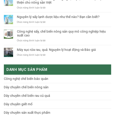
thiện cho nông sản Việt
CÔNG
NGHỆ
ở
Chức năng bình luận bị tắt
CẤP
Giải
ĐÔNG
pháp
Nguyên lý sấy lạnh dược liệu như thế nào? Bạn cần biết?
NITO
sấy
LỎNG
tổ
ở
Chức năng bình luận bị tắt
yến
Nguyên
bằng
lý
Công nghệ sấy, chế biến nông sản quy mô công nghiệp hiệu
công
sấy
suất cao
nghệ
lạnh
sấy
dược
ở
Chức năng bình luận bị tắt
lạnh
liệu
Công
–
như
nghệ
Máy sục rửa rau, quả: Nguyên lý hoạt động và Báo giá
Giải
thế
sấy,
pháp
nào?
chế
ở
Chức năng bình luận bị tắt
hoàn
Bạn
biến
Máy
thiện
cần
nông
sục
cho
biết?
sản
rửa
nông
DANH MỤC SẢN PHẨM
quy
rau,
sản
mô
quả:
Việt
công
Nguyên
Công nghệ chế biến bảo quản
nghiệp
lý
hiệu
hoạt
Dây chuyền chế biến nông sản
suất
động
cao
và
Báo
Dây chuyền chế biến rau củ quả
giá
Dây chuyền giết mổ
Dây chuyền sản xuất thực phẩm