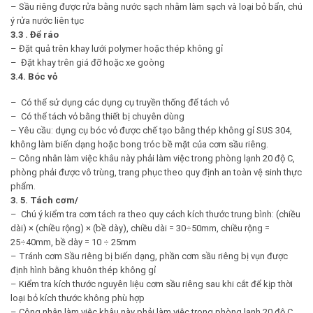
– Sầu riêng được rửa bằng nước sạch nhằm làm sạch và loại bỏ bẩn, chú
ý rửa nước liên tục
3.3 . Để ráo
– Đặt quả trên khay lưới polymer hoặc thép không gỉ
– Đặt khay trên giá đỡ hoặc xe goòng
3.4. Bóc vỏ
– Có thể sử dụng các dụng cụ truyền thống để tách vỏ
– Có thể tách vỏ bằng thiết bị chuyên dùng
– Yêu cầu: dụng cụ bóc vỏ được chế tạo bằng thép không gỉ SUS 304,
không làm biến dạng hoặc bong tróc bề mặt của cơm sầu riêng.
– Công nhân làm việc khâu này phải làm việc trong phòng lạnh 20 độ C,
phòng phải được vô trùng, trang phục theo quy định an toàn vệ sinh thực
phẩm.
3. 5. Tách cơm/
– Chú ý kiểm tra cơm tách ra theo quy cách kích thước trung bình: (chiều
dài) × (chiều rộng) × (bề dày), chiều dài = 30÷50mm, chiều rộng =
25÷40mm, bề dày = 10 ÷ 25mm
– Tránh cơm Sầu riêng bị biến dạng, phần cơm sầu riêng bị vụn được
định hình bằng khuôn thép không gỉ
– Kiểm tra kích thước nguyên liệu cơm sầu riêng sau khi cắt để kịp thời
loại bỏ kích thước không phù hợp
– Công nhân làm việc khâu này phải làm việc trong phòng lạnh 20 độ C,