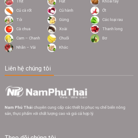
Thịt
Hạt
Khoai tây
Củ cà rốt
Củ hành
Ớt
Tỏi
Gừng
Các loại rau
Cà chua
Xoài
Thanh long
Cam – Chanh
Chuối
Bơ
Nhãn – Vải
Khác
Liên hệ chúng tôi
Nam Phú Thái
chuyên cung cấp các thiết bị phục vụ chế biến nông
sản, thực phẩm với chất lượng cao và giá cả hợp lý.
Theo dõi chúng tôi