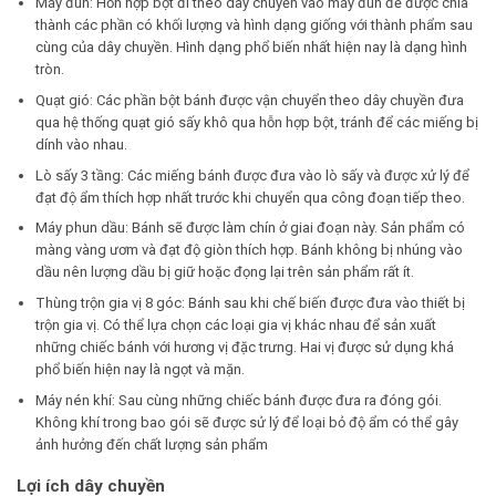
Máy đùn: Hỗn hợp bột đi theo dây chuyền vào máy đùn đề được chia
thành các phần có khối lượng và hình dạng giống với thành phẩm sau
cùng của dây chuyền. Hình dạng phổ biến nhất hiện nay là dạng hình
tròn.
Quạt gió: Các phần bột bánh được vận chuyển theo dây chuyền đưa
qua hệ thống quạt gió sấy khô qua hỗn hợp bột, tránh để các miếng bị
dính vào nhau.
Lò sấy 3 tầng: Các miếng bánh được đưa vào lò sấy và được xử lý để
đạt độ ẩm thích hợp nhất trước khi chuyển qua công đoạn tiếp theo.
Máy phun dầu: Bánh sẽ được làm chín ở giai đoạn này. Sản phẩm có
màng vàng ươm và đạt độ giòn thích hợp. Bánh không bị nhúng vào
dầu nên lượng dầu bị giữ hoặc đọng lại trên sản phẩm rất ít.
Thùng trộn gia vị 8 góc: Bánh sau khi chế biến được đưa vào thiết bị
trộn gia vị. Có thể lựa chọn các loại gia vị khác nhau để sản xuất
những chiếc bánh với hương vị đặc trưng. Hai vị được sử dụng khá
phổ biến hiện nay là ngọt và mặn.
Máy nén khí: Sau cùng những chiếc bánh được đưa ra đóng gói.
Không khí trong bao gói sẽ được sử lý để loại bỏ độ ẩm có thể gây
ảnh hưởng đến chất lượng sản phẩm
Lợi ích dây chuyền