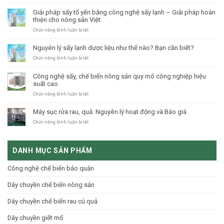
XU
HƯỚNG
Giải pháp sấy tổ yến bằng công nghệ sấy lạnh – Giải pháp hoàn
2023:
thiện cho nông sản Việt
CÔNG
NGHỆ
ở
Chức năng bình luận bị tắt
CẤP
Giải
ĐÔNG
pháp
Nguyên lý sấy lạnh dược liệu như thế nào? Bạn cần biết?
NITO
sấy
LỎNG
tổ
ở
Chức năng bình luận bị tắt
yến
Nguyên
bằng
lý
Công nghệ sấy, chế biến nông sản quy mô công nghiệp hiệu
công
sấy
suất cao
nghệ
lạnh
sấy
dược
ở
Chức năng bình luận bị tắt
lạnh
liệu
Công
–
như
nghệ
Máy sục rửa rau, quả: Nguyên lý hoạt động và Báo giá
Giải
thế
sấy,
pháp
nào?
chế
ở
Chức năng bình luận bị tắt
hoàn
Bạn
biến
Máy
thiện
cần
nông
sục
cho
biết?
sản
rửa
nông
DANH MỤC SẢN PHẨM
quy
rau,
sản
mô
quả:
Việt
công
Nguyên
Công nghệ chế biến bảo quản
nghiệp
lý
hiệu
hoạt
Dây chuyền chế biến nông sản
suất
động
cao
và
Báo
Dây chuyền chế biến rau củ quả
giá
Dây chuyền giết mổ