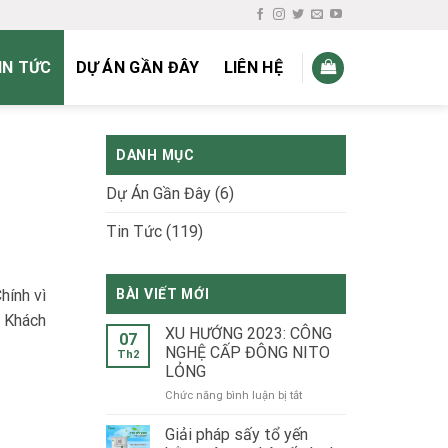
IN TỨC
DỰ ÁN GẦN ĐÂY
LIÊN HỆ
DANH MỤC
Dự Án Gần Đây
(6)
Tin Tức
(119)
hính vì
BÀI VIẾT MỚI
. Khách
XU HƯỚNG 2023: CÔNG
07
NGHỆ CẤP ĐÔNG NITO
Th2
LỎNG
ở
Chức năng bình luận bị tắt
XU
HƯỚNG
Giải pháp sấy tổ yến
2023: