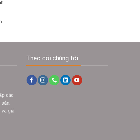
nh
n
Theo dõi chúng tôi
ấp các
 sản,
 và giá