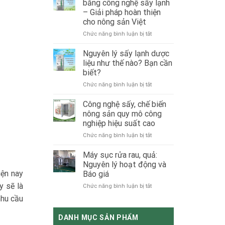
bằng công nghệ sấy lạnh
CÔNG
– Giải pháp hoàn thiện
NGHỆ
cho nông sản Việt
CẤP
ĐÔNG
ở
Chức năng bình luận bị tắt
NITO
Giải
LỎNG
pháp
Nguyên lý sấy lạnh dược
sấy
liệu như thế nào? Bạn cần
tổ
biết?
yến
ở
Chức năng bình luận bị tắt
bằng
Nguyên
công
lý
nghệ
Công nghệ sấy, chế biến
sấy
sấy
nông sản quy mô công
lạnh
lạnh
nghiệp hiệu suất cao
dược
–
ở
Chức năng bình luận bị tắt
liệu
Giải
Công
như
pháp
nghệ
thế
hoàn
Máy sục rửa rau, quả:
sấy,
nào?
thiện
Nguyên lý hoạt động và
chế
Bạn
cho
iện nay
Báo giá
biến
cần
nông
y sẽ là
ở
Chức năng bình luận bị tắt
nông
biết?
sản
Máy
sản
Việt
nhu cầu
sục
quy
rửa
mô
DANH MỤC SẢN PHẨM
rau,
công