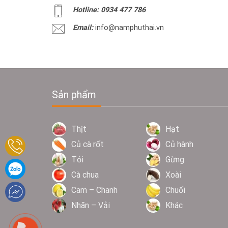
Hotline: 0934 477 786
Email:
info@namphuthai.vn
Sản phẩm
Thịt
Hạt
Củ cà rốt
Củ hành
Tỏi
Gừng
Cà chua
Xoài
Cam – Chanh
Chuối
Nhãn – Vải
Khác