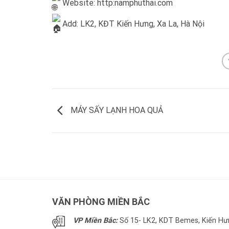
Website: http:
namphuthai.com
Add: LK2, KĐT Kiến Hưng, Xa La, Hà Nội
MÁY SẤY LẠNH HOA QUẢ
VĂN PHÒNG MIỀN BẮC
VP Miền Bắc:
Số 15- LK2, KDT Bemes, Kiến Hưn