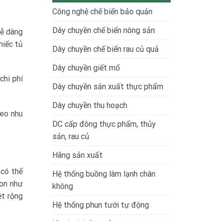
quả:
nghiệp
Công nghệ chế biến bảo quản
Nguyên
hiệu
lý
suất
hoạt
Dây chuyền chế biến nông sản
cao
dễ dàng
động
hiếc tủ
và
Dây chuyền chế biến rau củ quả
Báo
giá
Dây chuyền giết mổ
chi phí
Dây chuyền sản xuất thực phẩm
Dây chuyền thu hoạch
heo nhu
DC cấp đông thực phẩm, thủy
sản, rau củ
Hãng sản xuất
 có thể
Hệ thống buồng làm lạnh chân
gon như
không
ệt rộng
Hệ thống phun tưới tự động